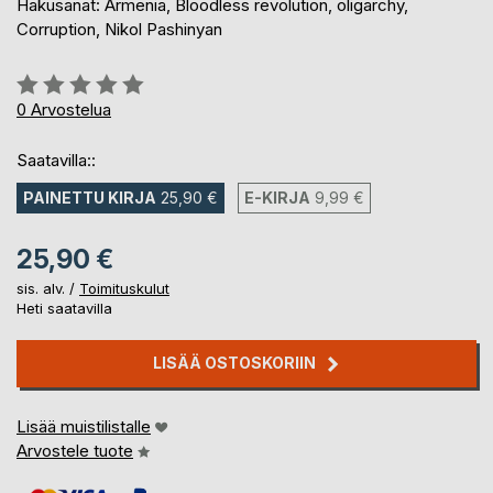
Hakusanat: Armenia, Bloodless revolution, oligarchy,
Corruption, Nikol Pashinyan
Arvostelu::
0%
0
Arvostelua
Saatavilla::
PAINETTU KIRJA
25,90 €
E-KIRJA
9,99 €
25,90 €
sis. alv. /
Toimituskulut
Heti saatavilla
LISÄÄ OSTOSKORIIN
Lisää muistilistalle
Arvostele tuote