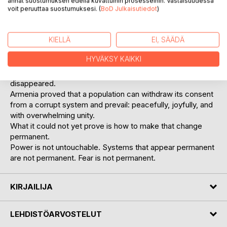
annat suostumuksen edellä kuvattuihin prosesseihin. Vastaisuudessa
events of the twenty-first century. The second part asks
voit peruuttaa suostumuksesi. (
BoD Julkaisutiedot
)
the harder question: eight years later, what did the
revolution actually deliver? Elections became genuinely
KIELLÄ
EI, SÄÄDÄ
free. The economy grew at extraordinary speed. Fear
weakened. But high-level corruption remained unpunished,
HYVÄKSY KAIKKI
the judiciary never became truly independent, and the
deep structures of oligarchic power adapted rather than
disappeared.
Armenia proved that a population can withdraw its consent
from a corrupt system and prevail: peacefully, joyfully, and
with overwhelming unity.
What it could not yet prove is how to make that change
permanent.
Power is not untouchable. Systems that appear permanent
are not permanent. Fear is not permanent.
KIRJAILIJA
LEHDISTÖARVOSTELUT