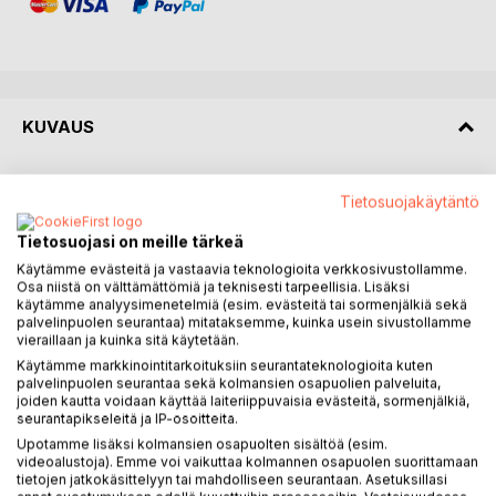
KUVAUS
In the spring of 2018, one man began by walking.
Tietosuojakäytäntö
He did not know he would win. He only knew that standing
still had become impossible.
Tietosuojasi on meille tärkeä
Twenty-six days later, the oligarchy fell without a single
Käytämme evästeitä ja vastaavia teknologioita verkkosivustollamme.
death.
Osa niistä on välttämättömiä ja teknisesti tarpeellisia. Lisäksi
käytämme analyysimenetelmiä (esim. evästeitä tai sormenjälkiä sekä
palvelinpuolen seurantaa) mitataksemme, kuinka usein sivustollamme
Ilkka Ronkainen was there. He lived next door to the
vieraillaan ja kuinka sitä käytetään.
Armenian parliament, walked the streets of Yerevan day
Käytämme markkinointitarkoituksiin seurantateknologioita kuten
after day, and wrote every evening. He watched a
palvelinpuolen seurantaa sekä kolmansien osapuolien palveluita,
revolution take shape from twenty meters away and
joiden kautta voidaan käyttää laiteriippuvaisia evästeitä, sormenjälkiä,
seurantapikseleitä ja IP-osoitteita.
watched what was left unbuilt in its aftermath.
Upotamme lisäksi kolmansien osapuolten sisältöä (esim.
This book is his account of both.
videoalustoja). Emme voi vaikuttaa kolmannen osapuolen suorittamaan
The first part is a day-by-day diary of Armenia's Velvet
tietojen jatkokäsittelyyn tai mahdolliseen seurantaan. Asetuksillasi
Revolution of 2018, one of the most remarkable political