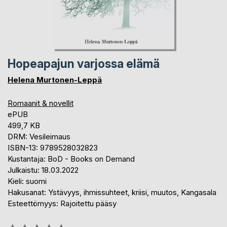
Hopeapajun varjossa elämä
Helena Murtonen-Leppä
Romaanit & novellit
ePUB
499,7 KB
DRM: Vesileimaus
ISBN-13: 9789528032823
Kustantaja: BoD - Books on Demand
Julkaistu: 18.03.2022
Kieli: suomi
Hakusanat: Ystävyys, ihmissuhteet, kriisi, muutos, Kangasala
Esteettömyys: Rajoitettu pääsy
Arvostelu::