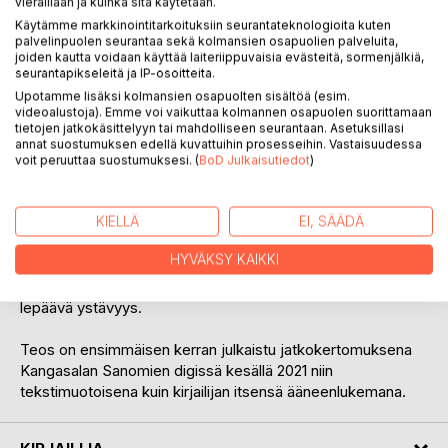
vieraillaan ja kuinka sitä käytetään.
Käytämme markkinointitarkoituksiin seurantateknologioita kuten
palvelinpuolen seurantaa sekä kolmansien osapuolien palveluita,
joiden kautta voidaan käyttää laiteriippuvaisia evästeitä, sormenjälkiä,
KUVAUS
seurantapikseleitä ja IP-osoitteita.
Upotamme lisäksi kolmansien osapuolten sisältöä (esim.
videoalustoja). Emme voi vaikuttaa kolmannen osapuolen suorittamaan
Mitä on ystävyys ja kuinka paljon sen varaan on mahdollista
tietojen jatkokäsittelyyn tai mahdolliseen seurantaan. Asetuksillasi
laskea? Kuinka paljon on mahdollista lopulta tietää toisesta
annat suostumuksen edellä kuvattuihin prosesseihin. Vastaisuudessa
ihmisestä?
voit peruuttaa suostumuksesi. (
BoD Julkaisutiedot
)
Hopeapajun varjossa elämä on kertomus Johannasta ja
KIELLÄ
EI, SÄÄDÄ
Sarista, kahdesta tavallisesta naisesta, jotka ovat olleet
parhaita ystäviä lapsuudestaan saakka. Keski-ikäisyyden
HYVÄKSY KAIKKI
kynnyksellä uudelleen puntariin menevät niin nuoruuden
tapahtumat, elämässä tehdyt valinnat kuin niiden varassa
lepäävä ystävyys.
Teos on ensimmäisen kerran julkaistu jatkokertomuksena
Kangasalan Sanomien digissä kesällä 2021 niin
tekstimuotoisena kuin kirjailijan itsensä ääneenlukemana.