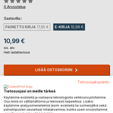
0%
0
Arvostelua
Saatavilla::
PAINETTU KIRJA
17,95 €
E-KIRJA
10,99 €
10,99 €
sis. alv.
Heti ladattavissa
LISÄÄ OSTOSKORIIN
Tietosuojakäytäntö
Lisää muistilistalle
Arvostele tuote
Tietosuojasi on meille tärkeä
Käytämme evästeitä ja vastaavia teknologioita verkkosivustollamme.
Osa niistä on välttämättömiä ja teknisesti tarpeellisia. Lisäksi
käytämme analyysimenetelmiä (esim. evästeitä tai sormenjälkiä sekä
palvelinpuolen seurantaa) mitataksemme, kuinka usein sivustollamme