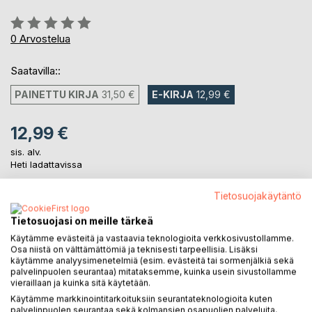
Arvostelu::
0%
0
Arvostelua
Saatavilla::
PAINETTU KIRJA
31,50 €
E-KIRJA
12,99 €
12,99 €
sis. alv.
Heti ladattavissa
Tietosuojakäytäntö
LISÄÄ OSTOSKORIIN
Tietosuojasi on meille tärkeä
Käytämme evästeitä ja vastaavia teknologioita verkkosivustollamme.
Osa niistä on välttämättömiä ja teknisesti tarpeellisia. Lisäksi
Lisää muistilistalle
käytämme analyysimenetelmiä (esim. evästeitä tai sormenjälkiä sekä
Arvostele tuote
palvelinpuolen seurantaa) mitataksemme, kuinka usein sivustollamme
vieraillaan ja kuinka sitä käytetään.
Käytämme markkinointitarkoituksiin seurantateknologioita kuten
palvelinpuolen seurantaa sekä kolmansien osapuolien palveluita,