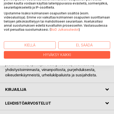
joiden kautta voidaan käyttää laiteriippuvaisia evästeitä, sormenjälkiä,
seurantapikseleitä ja IP-osoitteita.
Upotamme lisäksi kolmansien osapuolten sisältöä (esim.
videoalustoja). Emme voi vaikuttaa kolmannen osapuolen suorittamaan
tietojen jatkokäsittelyyn tai mahdolliseen seurantaan. Asetuksillasi
KUVAUS
annat suostumuksen edellä kuvattuihin prosesseihin. Vastaisuudessa
voit peruuttaa suostumuksesi. (
BoD Julkaisutiedot
)
Tässä kirjassa esitellään ne Hohenthalit, jotka ennen vuotta
1905 löytyvät Ruotsin valtakunnan tai Suomen
KIELLÄ
EI, SÄÄDÄ
suuriruhtinaskunnan sanomalehdistä. Heistä kerrotaan
nimenomaan se, mitä sanomalehdet kertovat eli mikä oli
HYVÄKSY KAIKKI
omana aikanaan yleistä tietoa. Holhouksen alle
joutumisesta, opintojen edistymisestä, viranhausta,
yhdistystoiminnasta, viinanpoltosta, purjehduksesta,
oikeudenkäynneistä, urheilukilpailuista ja susijahdista.
KIRJAILIJA
LEHDISTÖARVOSTELUT