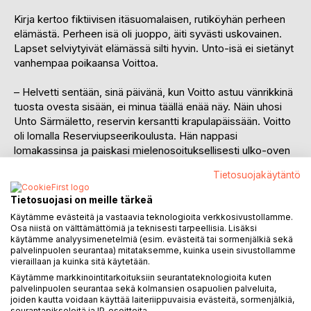
Kirja kertoo fiktiivisen itäsuomalaisen, rutiköyhän perheen
elämästä. Perheen isä oli juoppo, äiti syvästi uskovainen.
Lapset selviytyivät elämässä silti hyvin. Unto-isä ei sietänyt
vanhempaa poikaansa Voittoa.
– Helvetti sentään, sinä päivänä, kun Voitto astuu vänrikkinä
tuosta ovesta sisään, ei minua täällä enää näy. Näin uhosi
Unto Särmäletto, reservin kersantti krapulapäissään. Voitto
oli lomalla Reserviupseerikoulusta. Hän nappasi
lomakassinsa ja paiskasi mielenosoituksellisesti ulko-oven
kiinni.
Tietosuojakäytäntö
– Kuulkaapas Särmäletto, nämä teidän tekemänne
Tietosuojasi on meille tärkeä
halkomotit eivät kelpaa. Ne ovat vaillinaisia ja niin harvoja,
Käytämme evästeitä ja vastaavia teknologioita verkkosivustollamme.
että voisin heittää karvahatun niistä läpi, työnjohtaja
Osa niistä on välttämättömiä ja teknisesti tarpeellisia. Lisäksi
meuhkasi. – Perkeleen ukko, kyllä ne saavat kelvata. Heitä
käytämme analyysimenetelmiä (esim. evästeitä tai sormenjälkiä sekä
palvelinpuolen seurantaa) mitataksemme, kuinka usein sivustollamme
vaan karvareuhkasi halkojen väliin, niinhän tuo on paskanen,
vieraillaan ja kuinka sitä käytetään.
hikinen ja täiden syömä.
Käytämme markkinointitarkoituksiin seurantateknologioita kuten
palvelinpuolen seurantaa sekä kolmansien osapuolien palveluita,
Unton hengenlähtö oli lähellä, kun hän tuli illalla kotiin
joiden kautta voidaan käyttää laiteriippuvaisia evästeitä, sormenjälkiä,
paikallisesta kapakasta. Hänellä ei ollut rahaa maksaa
seurantapikseleitä ja IP-osoitteita.