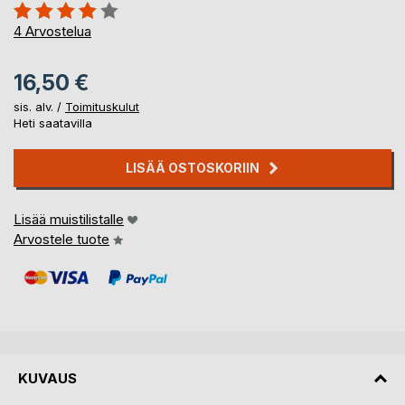
Arvostelu::
80%
4
Arvostelua
16,50 €
sis. alv. /
Toimituskulut
Heti saatavilla
LISÄÄ OSTOSKORIIN
Lisää muistilistalle
Arvostele tuote
KUVAUS