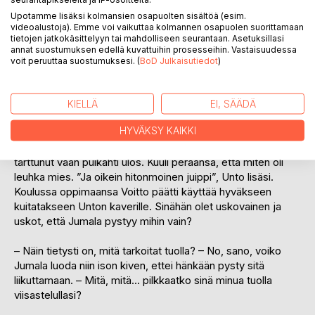
taksikyytiä. – Maksa matkasi, kuljettaja vaati. – Ei minulla ole
Upotamme lisäksi kolmansien osapuolten sisältöä (esim.
videoalustoja). Emme voi vaikuttaa kolmannen osapuolen suorittamaan
rahaa, Unto sopersi. Anna sinä rahat tuolle, Unto ärisi. Voitto
tietojen jatkokäsittelyyn tai mahdolliseen seurantaan. Asetuksillasi
maksoi taksin kesätyöpaikan palkastaan. Tilanne korpesi
annat suostumuksen edellä kuvattuihin prosesseihin. Vastaisuudessa
Voittoa niin, että hän meni halkovajaan ja otti sieltä kirveen
voit peruuttaa suostumuksesi. (
BoD Julkaisutiedot
)
tarkoituksenaan vihdoinkin päästä eroon tuosta helvetin
kiusanhengestä.
KIELLÄ
EI, SÄÄDÄ
– Sanopas sinä, kun olet kirjasi lukenut, miksi joillakin on
HYVÄKSY KAIKKI
suurempi palkka kuin toisilla, vaikka tekevät samoja töitä,
sopersi Unto-isän kaveri. Voitto ei tällaisiin heittoihin
tarttunut vaan puikahti ulos. Kuuli peräänsä, että miten oli
leuhka mies. ”Ja oikein hitonmoinen juippi”, Unto lisäsi.
Koulussa oppimaansa Voitto päätti käyttää hyväkseen
kuitatakseen Unton kaverille. Sinähän olet uskovainen ja
uskot, että Jumala pystyy mihin vain?
– Näin tietysti on, mitä tarkoitat tuolla? – No, sano, voiko
Jumala luoda niin ison kiven, ettei hänkään pysty sitä
liikuttamaan. – Mitä, mitä… pilkkaatko sinä minua tuolla
viisastelullasi?