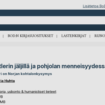
Lisätietoa Bo
BOD:N KIRJASUOSITUKSET
LASTENKIRJAT
RUNO
tlerin jäljillä ja pohjolan menneisyydes
i on Norjan kohtalonkysymys
ia Huhta
oria, uskonto & humanistiset tieteet
UB
5 MB