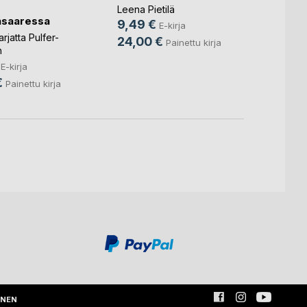
Rustho
Leena Pietilä
nsaaressa
Bo We
9,49 €
E-kirja
Essén
,
jatta Pulfer-
24,00 €
Painettu kirja
5,99
n
61,4
E-kirja
€
Painettu kirja
INEN