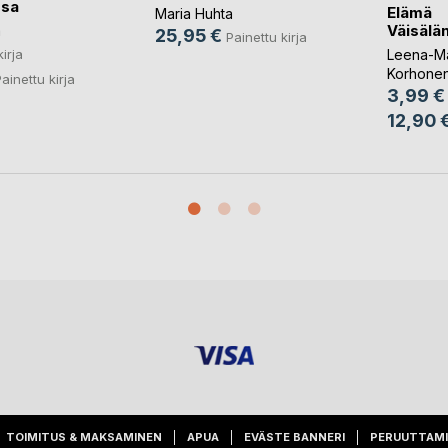
sa
Elämä
Maria Huhta
Väisälä
a
25,95 €
Painettu kirja
kirja
Leena-Mar
Korhone
ainettu kirja
3,99 €
12,90 
TOIMITUS & MAKSAMINEN
APUA
EVÄSTE BANNERI
PERUUTTAM