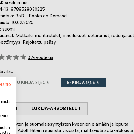
: Vesileimaus
N-13: 9789528030225
tantaja: BoD - Books on Demand
aistu: 10.02.2020
i: suomi
sanat: Matkailu, meritaistelut, linnoitukset, sotaromut, rodunjalos
eettömyys: Rajoitettu pääsy
stelu::
0
Arvostelua
avilla::
PAINETTU KIRJA
31,50 €
E-KIRJA
9,99 €
ytäntö
niistä
OSTELUT
LUKIJA-ARVOSTELUT
 sitä
saamelaisten ja suomalaissyntyisten kveenien elämään ja lopulta
puolen
kertoo Adolf Hitlerin suurista visioista, mahtavista sota-aluksista
äyttää