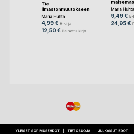
maisemas
Tie
rja
ilmastonmuutokseen
Maria Huht
nettu kirja
9,49 €
E-
Maria Huhta
4,99 €
24,95 €
E-kirja
P
12,50 €
Painettu kirja
YLEISET SOPIMUSEHDOT
TIETOSUOJA
JULKAISUTIEDOT