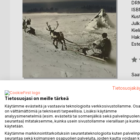
DRM
ISB
Kus
Julk
Kiel
Haku
Est
Arvo
0%
Saat
Tietosuojakä
Tietosuojasi on meille tärkeä
Käytämme evästeitä ja vastaavia teknologioita verkkosivustollamme. Osa 
on välttämättömiä ja teknisesti tarpeellisia. Lisäksi käytämme
KUVAUS
KIRJAILIJA
LEHDISTÖARV
analyysimenetelmiä (esim. evästeitä tai sormenjälkiä sekä palvelinpuolen
seurantaa) mitataksemme, kuinka usein sivustollamme vieraillaan ja kuinka
käytetään.
Matkailu Jäämeren rannalla vie Norjan historiaan, 
Käytämme markkinointitarkoituksiin seurantateknologioita kuten palvelin
toisen maailmansodan dramaattisiin tapahtumiin. Se 
seurantaa sekä kolmansien osapuolien palveluita, joiden kautta voidaan k