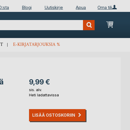
D:sta
Blogi
Uutiskirje
Apua
Oma tili
Ostosko
T
E-KIRJATARJOUKSIA %
sä
9,99 €
sis. alv.
Heti ladattavissa
LISÄÄ OSTOSKORIIN