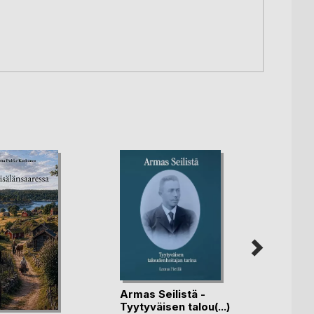
Armas Seilistä -
Sandö
Tyytyväisen talou(...)