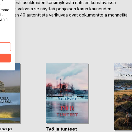
avainnollisesti asukkaiden kärsimyksistä natsien kuristavassa
.
 Historian valossa se näyttää pohjoisen karun kauneuden
. Emme
ille. Kirjan 40 autenttista värikuvaa ovat dokumentteja menneiltä
tai
uihin
LA
ssa ja
Työ ja tunteet