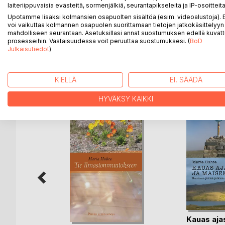
ja meritaisteluista pohjoisilla vesillä. Se kertoo h
laiteriippuvaisia evästeitä, sormenjälkiä, seurantapikseleitä ja IP-osoitteita
otteessa ja jäisen talven pommitusten helvetissä.
Upotamme lisäksi kolmansien osapuolten sisältöä (esim. videoalustoja)
muuttuvan ja tulevaisuuden olevan uhka meille kaik
voi vaikuttaa kolmannen osapuolen suorittamaan tietojen jatkokäsittelyyn 
mahdolliseen seurantaan. Asetuksillasi annat suostumuksen edellä kuvatt
vuosikymmeniltä.
prosesseihin. Vastaisuudessa voit peruuttaa suostumuksesi. (
BoD
Julkaisutiedot
)
LISÄÄ KIRJOJA B
o
D:L
KIELLÄ
EI, SÄÄDÄ
HYVÄKSY KAIKKI
a
Kauas aja