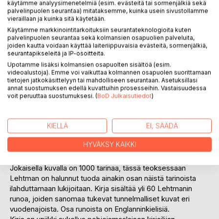
käytämme analyysimenetelmiä (esim. evästeitä tai sormenjälkiä sekä
KUVAUS
palvelinpuolen seurantaa) mitataksemme, kuinka usein sivustollamme
vieraillaan ja kuinka sitä käytetään.
Käytämme markkinointitarkoituksiin seurantateknologioita kuten
The Dew Drops, published by the Nordic artist Maria
palvelinpuolen seurantaa sekä kolmansien osapuolien palveluita,
Lehtman, is a poetic and photographic journey to the
joiden kautta voidaan käyttää laiteriippuvaisia evästeitä, sormenjälkiä,
seurantapikseleitä ja IP-osoitteita.
nature and the beauty of four seasons. Someone once said
Upotamme lisäksi kolmansien osapuolten sisältöä (esim.
that each picture has a 1000 stories to tell. In her work
videoalustoja). Emme voi vaikuttaa kolmannen osapuolen suorittamaan
Lehtman wanted to share some of the stories inspired by
tietojen jatkokäsittelyyn tai mahdolliseen seurantaan. Asetuksillasi
the scenes of nature. The book covers over 60 original
annat suostumuksen edellä kuvattuihin prosesseihin. Vastaisuudessa
poems written by Lehtman during her photography
voit peruuttaa suostumuksesi. (
BoD Julkaisutiedot
)
journeys. Book includes poems in Finnish and in English.
This edition offers a unique experience of the Nordic flora
KIELLÄ
EI, SÄÄDÄ
& fauna.
HYVÄKSY KAIKKI
In Finnish: Hiljainen hetki on Maria Lehtmanin esikoisteos;
runo- ja valokuvamatka vuodenaikojen maailmaan.
Jokaisella kuvalla on 1000 tarinaa, tässä teoksessaan
Lehtman on halunnut tuoda ainakin osan näistä tarinoista
ilahduttamaan lukijoitaan. Kirja sisältää yli 60 Lehtmanin
runoa, joiden sanomaa tukevat tunnelmalliset kuvat eri
vuodenajoista. Osa runoista on Englanninkielisiä.