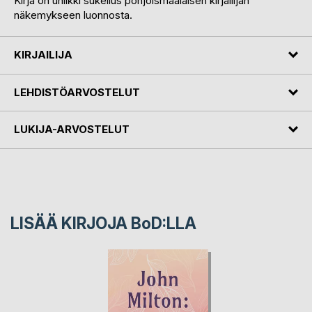
Kirja on uniikki sukellus pohjoismaalaisen kirjailijan
näkemykseen luonnosta.
KIRJAILIJA
LEHDISTÖARVOSTELUT
LUKIJA-ARVOSTELUT
LISÄÄ KIRJOJA B
o
D:LLA