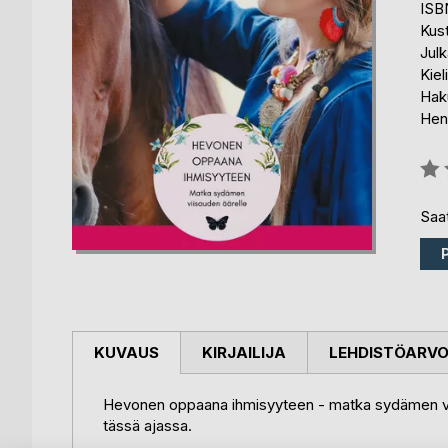
ISB
Kus
Julk
Kiel
Haku
Hen
Arvo
0%
Saat
KUVAUS
KIRJAILIJA
LEHDISTÖARV
Hevonen oppaana ihmisyyteen - matka sydämen viis
tässä ajassa.