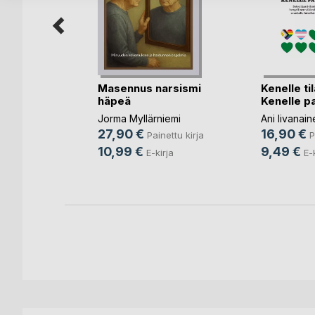
ku
Masennus narsismi
Kenelle til
häpeä
Kenelle pai
Jorma Myllärniemi
Ani Iivanain
la
27,90 €
16,90 €
Painettu kirja
P
nettu kirja
10,99 €
9,49 €
E-kirja
E-