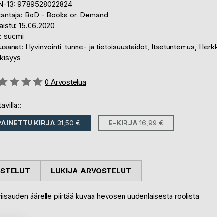
N-13: 9789528022824
tantaja: BoD - Books on Demand
aistu: 15.06.2020
i: suomi
sanat: Hyvinvointi, tunne- ja tietoisuustaidot, Itsetuntemus, Herk
kisyys
stelu::
0
Arvostelua
avilla::
PAINETTU KIRJA
31,50 €
E-KIRJA
16,99 €
OSTELUT
LUKIJA-ARVOSTELUT
auden äärelle piirtää kuvaa hevosen uudenlaisesta roolista