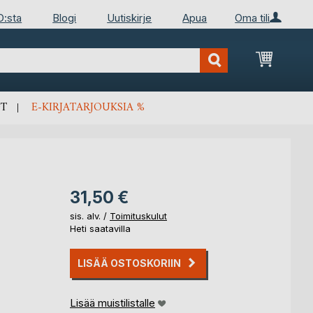
D:sta
Blogi
Uutiskirje
Apua
Oma tili
Ostosko
T
E-KIRJATARJOUKSIA %
31,50 €
sis. alv. /
Toimituskulut
Heti saatavilla
LISÄÄ OSTOSKORIIN
Lisää muistilistalle