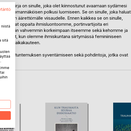
kirjaa. Kirja on sinulle, joka olet kiinnostunut avaamaan sydämesi
ytäntö
keskittyä omannäköisen polkusi luomiseen. Se on sinulle, joka haluat
 luonnon äärettömälle viisaudelle. Ennen kaikkea se on sinulle,
uonto ovat oppaita ihmisluontoomme, portinvartijoita eri
niistä
tä yhdistymään vahvemmin korkeimpaan itseemme sekä kehomme ja
sta nyt, kun olemme ihmiskuntana siirtymässä feminiiniseen
 sitä
oisuuden aikakauteen.
puolen
 avaimia itsetuntemuksen syventämiseen sekä pohdintoja, jotka ovat
äyttää
.
. Emme
tai
uihin
LA