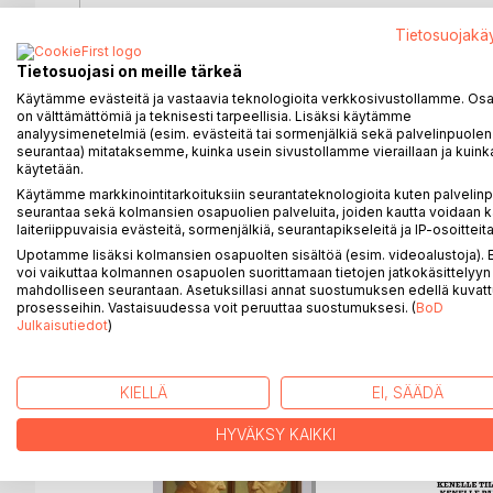
Sinun ei tarvitse olla hevosihminen lukeaksesi tätä 
Tietosuojakä
valtavirrasta poikkeaville näkemyksille, ja haluat 
syventää itsetuntemustasi sekä avautua eläinten ja
Tietosuojasi on meille tärkeä
joka etsit paikkaasi tässä maailmassa. Eläimet ja l
Käytämme evästeitä ja vastaavia teknologioita verkkosivustollamme. Osa 
todellisuustaajuuksien välillä. He auttavat mei
on välttämättömiä ja teknisesti tarpeellisia. Lisäksi käytämme
analyysimenetelmiä (esim. evästeitä tai sormenjälkiä sekä palvelinpuolen
sydämemme syvätietoon. Tämä on erityisen olennai
seurantaa) mitataksemme, kuinka usein sivustollamme vieraillaan ja kuinka
aspektiin, suorittamisesta sallimiseen - sydäntiet
käytetään.
Käytämme markkinointitarkoituksiin seurantateknologioita kuten palvelin
Kirja sisältää viestejä hevosilta meille ihmisille,
seurantaa sekä kolmansien osapuolien palveluita, joiden kautta voidaan k
syntyneet luonnon ja eläinten viisauden äärellä.
laiteriippuvaisia evästeitä, sormenjälkiä, seurantapikseleitä ja IP-osoitteita
Upotamme lisäksi kolmansien osapuolten sisältöä (esim. videoalustoja)
voi vaikuttaa kolmannen osapuolen suorittamaan tietojen jatkokäsittelyyn 
mahdolliseen seurantaan. Asetuksillasi annat suostumuksen edellä kuvatt
prosesseihin. Vastaisuudessa voit peruuttaa suostumuksesi. (
BoD
LISÄÄ KIRJOJA B
o
D:L
Julkaisutiedot
)
KIELLÄ
EI, SÄÄDÄ
HYVÄKSY KAIKKI