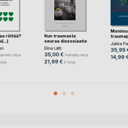
Monimu
aa riittää?
Kun traumasta
traumap
(...)
seuraa dissosiaatio
stressi
Jukka Pa
en
Elina Lätti
35,95 
35,00 €
ainettu kirja
Painettu kirja
14,99 
21,99 €
kirja
E-kirja