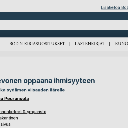
Lisätietoa Bo
BOD:N KIRJASUOSITUKSET
LASTENKIRJAT
RUNO
vonen oppaana ihmisyyteen
ka sydämen viisauden äärelle
a Peuransola
nnontieteet & ympäristö
akantinen
 sivua