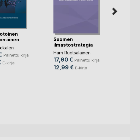
Kuopi
Lääke
kansan
otoinen
Mikko
Suomen
eräinen
Monon
ilmastostrategia
100,
ckalén
Harri Ruotsalainen
€
kirja
Painettu kirja
17,90 €
Painettu kirja
59,9
€
E-kirja
12,99 €
E-kirja