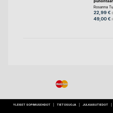
punontaa
en
Rosanna Tu
nettu kirja
22,99 €
49,00 €
YLEISET SOPIMUSEHDOT
TIETOSUOJA
JULKAISUTIEDOT