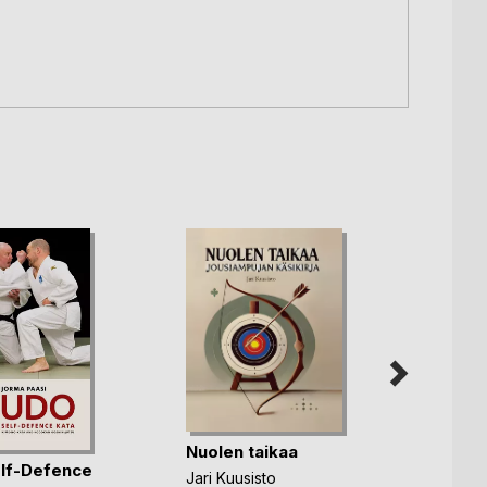
Nuolen taikaa
lf-Defence
Stres
Jari Kuusisto