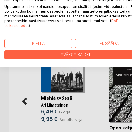
Victor Barsokevitsch (1863 - 1933) oli Suomen tun
Upotamme lisäksi kolmansien osapuolten sisältöä (esim. videoalustoja)
maisema- ja miljöökuvaajana sekä lehtikuvaajana. 
voi vaikuttaa kolmannen osapuolen suorittamaan tietojen jatkokäsittelyyn 
persoonallisista henkilökuvista. Herrainkutsut-kirj
mahdolliseen seurantaan. Asetuksillasi annat suostumuksen edellä kuvatt
kulttuurihistoriallisen museon kokoelmista.
prosesseihin. Vastaisuudessa voit peruuttaa suostumuksesi. (
BoD
Julkaisutiedot
)
KIELLÄ
EI, SÄÄDÄ
LISÄÄ KIRJOJA B
o
D:L
HYVÄKSY KAIKKI
Miehiä työssä
Ari Liimatainen
6,49 €
E-kirja
9,95 €
Painettu kirja
velet
Opas ketj
es