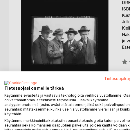
DRM
ISB
Kus
Julk
Kiel
Hak
ja v
Est
Arvo
0%
Saat
Tietosuojakä
Tietosuojasi on meille tärkeä
Käytämme evästeitä ja vastaavia teknologioita verkkosivustollamme. Osa 
on välttämättömiä ja teknisesti tarpeellisia. Lisäksi käytämme
analyysimenetelmiä (esim. evästeitä tai sormenjälkiä sekä palvelinpuolen
seurantaa) mitataksemme, kuinka usein sivustollamme vieraillaan ja kuinka
käytetään.
KUVAUS
KIRJAILIJA
LEHDISTÖARV
Käytämme markkinointitarkoituksiin seurantateknologioita kuten palvelin
seurantaa sekä kolmansien osapuolien palveluita, joiden kautta voidaan k
laiteriippuvaisia evästeitä, sormenjälkiä, seurantapikseleitä ja IP-osoitteita