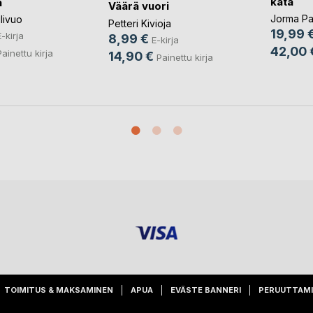
kata
n
Väärä vuori
Jorma Pa
livuo
Petteri Kivioja
19,99 
E-kirja
8,99 €
E-kirja
42,00 
Painettu kirja
14,90 €
Painettu kirja
TOIMITUS & MAKSAMINEN
APUA
EVÄSTE BANNERI
PERUUTTAM