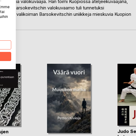
netuimpia valokuvaajia. Hän toimi Kuopiossa ateljeekuvaajana,
. Emme
Victor Barsokevitschin valokuvaamo tuli tunnetuksi
tai
a sisältää valikoiman Barsokevitschin uniikkeja mieskuvia Kuopion
uihin
LA
Judo Se
ujen