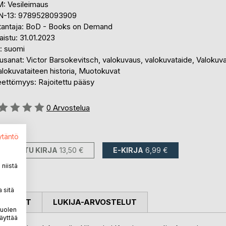
: Vesileimaus
N-13: 9789528093909
tantaja: BoD - Books on Demand
aistu: 31.01.2023
i: suomi
usanat: Victor Barsokevitsch, valokuvaus, valokuvataide, Valoku
alokuvataiteen historia, Muotokuvat
eettömyys: Rajoitettu pääsy
stelu::
0
Arvostelua
avilla::
ytäntö
PAINETTU KIRJA
13,50 €
E-KIRJA
6,99 €
niistä
 sitä
OSTELUT
LUKIJA-ARVOSTELUT
puolen
äyttää
.