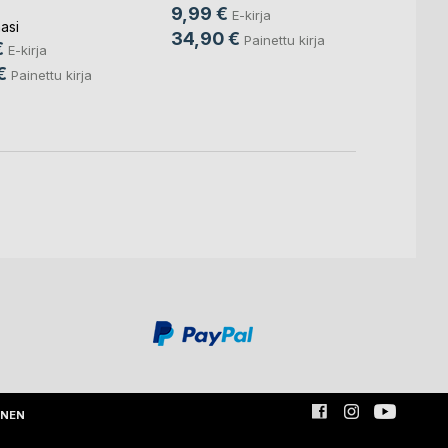
Sini H
9,99 €
E-kirja
asi
10,9
34,90 €
Painettu kirja
€
E-kirja
29,9
€
Painettu kirja
INEN