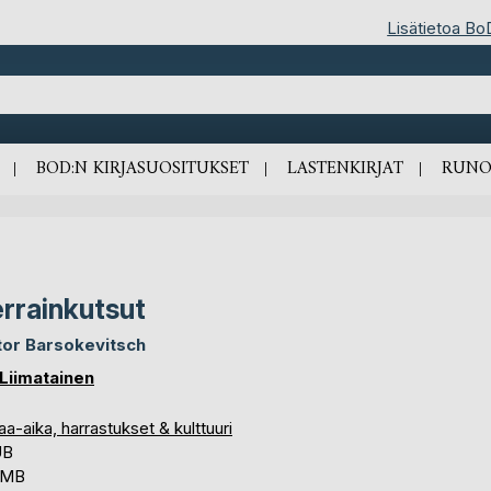
Lisätietoa Bo
BOD:N KIRJASUOSITUKSET
LASTENKIRJAT
RUNO
rrainkutsut
tor Barsokevitsch
 Liimatainen
a-aika, harrastukset & kulttuuri
UB
4 MB