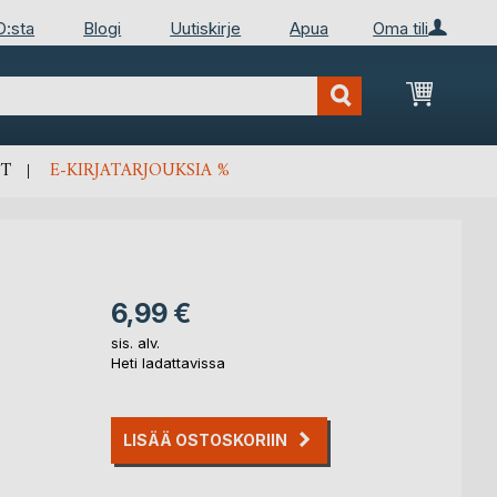
D:sta
Blogi
Uutiskirje
Apua
Oma tili
Ostosko
T
E-KIRJATARJOUKSIA %
6,99 €
sis. alv.
Heti ladattavissa
LISÄÄ OSTOSKORIIN