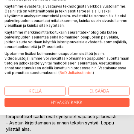
Käytämme evästeitä ja vastaavia teknologioita verkkosivustollamme.
Osa niistä on välttämättömiä ja teknisesti tarpeellisia. Lisäksi
käytämme analyysimenetelmiä (esim. evästeitä tai sormenjälkiä sekä
palvelinpuolen seurantaa) mitataksemme, kuinka usein sivustollamme
vieraillaan ja kuinka sitä käytetään.
Käytämme markkinointitarkoituksiin seurantateknologioita kuten
KUVAUS
palvelinpuolen seurantaa sekä kolmansien osapuolien palveluita,
joiden kautta voidaan käyttää laiteriippuvaisia evästeitä, sormenjälkiä,
seurantapikseleitä ja IP-osoitteita.
Herkkäkorvainen tyttö sisältää 17 kertomusta, joissa on
Upotamme lisäksi kolmansien osapuolten sisältöä (esim.
videoalustoja). Emme voi vaikuttaa kolmannen osapuolen suorittamaan
sadun voima ja viisaus. Satukertomukset herättävät lukijan
tietojen jatkokäsittelyyn tai mahdolliseen seurantaan. Asetuksillasi
tunteet ja auttavat ymmärtämään itseä ja toista.
annat suostumuksen edellä kuvattuihin prosesseihin. Vastaisuudessa
voit peruuttaa suostumuksesi. (
BoD Julkaisutiedot
)
Miten voin tutustua itseeni? Mikä auttaa lasta selviytymään?
Huomataanko minut ja kuullaanko minua? Millaisena olen
arvokas? Mikä elämässä on tärkeää? Missä kulkevat työn
KIELLÄ
EI, SÄÄDÄ
tekemisen ja auttamisen rajat?
HYVÄKSY KAIKKI
Kirjallisuus- ja psykoterapeutti, LL, FM Mirja Heikkilän
terapeuttiset sadut ovat syntyneet vapaasti ja luovasti.
- Asetun kirjoittamaan ja annan tekstin syntyä. Loppu
yllättää aina.