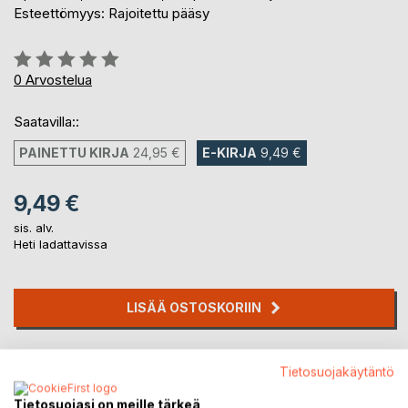
Esteettömyys: Rajoitettu pääsy
Arvostelu::
0%
0
Arvostelua
Saatavilla::
PAINETTU KIRJA
24,95 €
E-KIRJA
9,49 €
9,49 €
sis. alv.
Heti ladattavissa
LISÄÄ OSTOSKORIIN
Lisää muistilistalle
Tietosuojakäytäntö
Arvostele tuote
Tietosuojasi on meille tärkeä