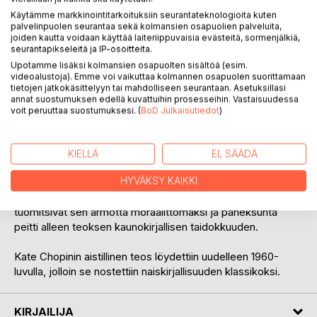
Käytämme markkinointitarkoituksiin seurantateknologioita kuten
palvelinpuolen seurantaa sekä kolmansien osapuolien palveluita,
joiden kautta voidaan käyttää laiteriippuvaisia evästeitä, sormenjälkiä,
seurantapikseleitä ja IP-osoitteita.
Upotamme lisäksi kolmansien osapuolten sisältöä (esim.
videoalustoja). Emme voi vaikuttaa kolmannen osapuolen suorittamaan
KUVAUS
tietojen jatkokäsittelyyn tai mahdolliseen seurantaan. Asetuksillasi
annat suostumuksen edellä kuvattuihin prosesseihin. Vastaisuudessa
voit peruuttaa suostumuksesi. (
BoD Julkaisutiedot
)
Kate Chopinin Herääminen on herkkä kuvaus
neworleansilaisen naisen elämästä ja hänen
havahtumisestaan tiedostamaan naiseutensa,
KIELLÄ
EI, SÄÄDÄ
seksuaalisuutensa ja avioliittonsa uudella tavalla.
HYVÄKSY KAIKKI
Kun romaani ilmestyi vuonna 1899, aikalaiskriitikot
tuomitsivat sen armotta moraalittomaksi ja paheksunta
peitti alleen teoksen kaunokirjallisen taidokkuuden.
Kate Chopinin aistillinen teos löydettiin uudelleen 1960-
luvulla, jolloin se nostettiin naiskirjallisuuden klassikoksi.
KIRJAILIJA