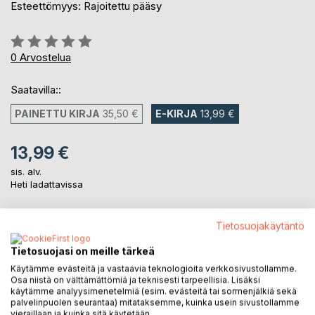
Esteettömyys: Rajoitettu pääsy
Arvostelu::
0%
0
Arvostelua
Saatavilla::
PAINETTU KIRJA
35,50 €
E-KIRJA
13,99 €
13,99 €
sis. alv.
Heti ladattavissa
Tietosuojakäytäntö
LISÄÄ OSTOSKORIIN
Tietosuojasi on meille tärkeä
Käytämme evästeitä ja vastaavia teknologioita verkkosivustollamme.
Lisää muistilistalle
Osa niistä on välttämättömiä ja teknisesti tarpeellisia. Lisäksi
Arvostele tuote
käytämme analyysimenetelmiä (esim. evästeitä tai sormenjälkiä sekä
palvelinpuolen seurantaa) mitataksemme, kuinka usein sivustollamme
vieraillaan ja kuinka sitä käytetään.