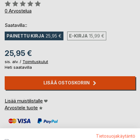
Arvostelu::
0%
0
Arvostelua
Saatavilla::
PAINETTU KIRJA
25,95 €
E-KIRJA
15,99 €
25,95 €
sis. alv. /
Toimituskulut
Heti saatavilla
LISÄÄ OSTOSKORIIN
Lisää muistilistalle
Arvostele tuote
Tietosuojakäytäntö