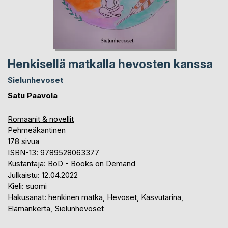
Henkisellä matkalla hevosten kanssa
Sielunhevoset
Satu Paavola
Romaanit & novellit
Pehmeäkantinen
178 sivua
ISBN-13: 9789528063377
Kustantaja: BoD - Books on Demand
Julkaistu: 12.04.2022
Kieli: suomi
Hakusanat: henkinen matka, Hevoset, Kasvutarina,
Elämänkerta, Sielunhevoset