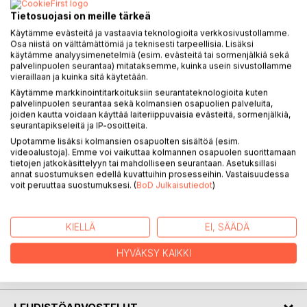
Tietosuojasi on meille tärkeä
KUVAUS
Käytämme evästeitä ja vastaavia teknologioita verkkosivustollamme.
Osa niistä on välttämättömiä ja teknisesti tarpeellisia. Lisäksi
käytämme analyysimenetelmiä (esim. evästeitä tai sormenjälkiä sekä
palvelinpuolen seurantaa) mitataksemme, kuinka usein sivustollamme
Henkisellä matkalla hevosten kanssa kirja kertoo kirjoittajan
vieraillaan ja kuinka sitä käytetään.
kasvutarinaa ja sitä kuinka hevosen viisaus on johdattanut
Käytämme markkinointitarkoituksiin seurantateknologioita kuten
häntä elämän polullaan ja kohti sielun tehtävää.
palvelinpuolen seurantaa sekä kolmansien osapuolien palveluita,
joiden kautta voidaan käyttää laiteriippuvaisia evästeitä, sormenjälkiä,
seurantapikseleitä ja IP-osoitteita.
Kirjassa tehdään matkaa ihmisyyteen ja oman voiman
Upotamme lisäksi kolmansien osapuolten sisältöä (esim.
ääreen.
videoalustoja). Emme voi vaikuttaa kolmannen osapuolen suorittamaan
Kerron siitä kuinka hevoseni ovat ohjanneet minut
tietojen jatkokäsittelyyn tai mahdolliseen seurantaan. Asetuksillasi
elämäntehtäväni äärelle ja kyvyistäni joita hevoseni ovat
annat suostumuksen edellä kuvattuihin prosesseihin. Vastaisuudessa
voit peruuttaa suostumuksesi. (
BoD Julkaisutiedot
)
tuoneet minussa esiin.
Kirjassa pohditaan myös vaiettuja aiheita
KIELLÄ
EI, SÄÄDÄ
yhteiskunnassamme.
HYVÄKSY KAIKKI
KIRJAILIJA