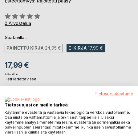
Esteettömyys: Rajoitettu pääsy
Arvostelu::
0%
0
Arvostelua
Saatavilla::
PAINETTU KIRJA
24,95 €
E-KIRJA
17,99 €
17,99 €
sis. alv.
Heti ladattavissa
Tietosuojakäytäntö
LISÄÄ OSTOSKORIIN
Tietosuojasi on meille tärkeä
Käytämme evästeitä ja vastaavia teknologioita verkkosivustollamme.
Osa niistä on välttämättömiä ja teknisesti tarpeellisia. Lisäksi
Lisää muistilistalle
käytämme analyysimenetelmiä (esim. evästeitä tai sormenjälkiä sekä
Arvostele tuote
palvelinpuolen seurantaa) mitataksemme, kuinka usein sivustollamme
vieraillaan ja kuinka sitä käytetään.