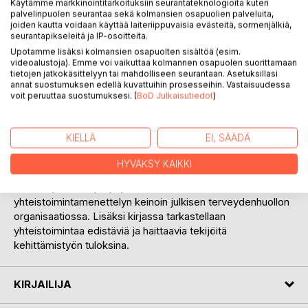
Käytämme markkinointitarkoituksiin seurantateknologioita kuten
palvelinpuolen seurantaa sekä kolmansien osapuolien palveluita,
joiden kautta voidaan käyttää laiteriippuvaisia evästeitä, sormenjälkiä,
seurantapikseleitä ja IP-osoitteita.
Upotamme lisäksi kolmansien osapuolten sisältöä (esim.
videoalustoja). Emme voi vaikuttaa kolmannen osapuolen suorittamaan
tietojen jatkokäsittelyyn tai mahdolliseen seurantaan. Asetuksillasi
KUVAUS
annat suostumuksen edellä kuvattuihin prosesseihin. Vastaisuudessa
voit peruuttaa suostumuksesi. (
BoD Julkaisutiedot
)
Työnantajan ja henkilöstön välinen yhteistoiminta
työpaikoilla on erittäin ajankohtainen asia.
KIELLÄ
EI, SÄÄDÄ
Yhteistoimintalakia ollaan uudistamassa siten, että painotus
olisi jatkossa yhteistoiminnallisessa kehittämisessä. Tässä
HYVÄKSY KAIKKI
kirjassa selvitetään henkilöstön vaikutusmahdollisuuksia
omaan työhönsä ja työyhteisöönsä
yhteistoimintamenettelyn keinoin julkisen terveydenhuollon
organisaatiossa. Lisäksi kirjassa tarkastellaan
yhteistoimintaa edistäviä ja haittaavia tekijöitä
kehittämistyön tuloksina.
KIRJAILIJA