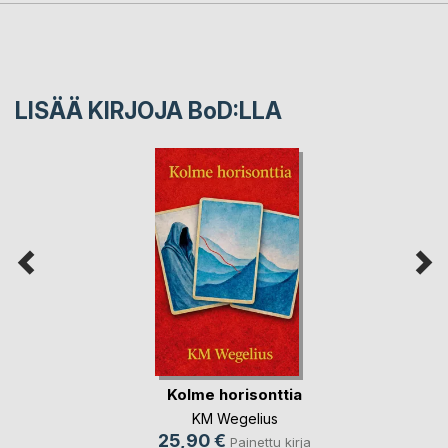
LISÄÄ KIRJOJA B
o
D:LLA
Kolme horisonttia
KM Wegelius
25,90 €
Painettu kirja