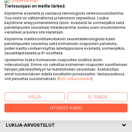
Tietosuojasi on meille tärkeä
KUVAUS
Käytämme evästeitä ja vastaavia teknologioita verkkosivustollamme.
Osa niistä on välttämättömiä ja teknisesti tarpeellisia. Lisäksi
käytämme analyysimenetelmiä (esim. evästeitä tai sormenjälkiä sekä
Edellinen kokoelmani Pisan portaat palkittiin Päätalo
palvelinpuolen seurantaa) mitataksemme, kuinka usein sivustollamme
vieraillaan ja kuinka sitä käytetään.
instituutin kirjallisuuskilpailussa. Raati nosti esiin erityisesti
Käytämme markkinointitarkoituksiin seurantateknologioita kuten
rakkausrunot selkeinä ja tarkkaan mietittyinä. Teräviä
palvelinpuolen seurantaa sekä kolmansien osapuolien palveluita,
aforismeja pidettiin kokonaisuuden parhaana antina.
joiden kautta voidaan käyttää laiteriippuvaisia evästeitä, sormenjälkiä,
seurantapikseleitä ja IP-osoitteita.
Tässä kokoelmassani olen jatkanut samalla tyylillä, hieman
Upotamme lisäksi kolmansien osapuolten sisältöä (esim.
kypsempänä, kehittyneempänä ja voimakkaamman
videoalustoja). Emme voi vaikuttaa kolmannen osapuolen suorittamaan
tietojen jatkokäsittelyyn tai mahdolliseen seurantaan. Asetuksillasi
jälkimaun jättävänä. Teemoina rakkaus, mysteerit, tunteet,
annat suostumuksen edellä kuvattuihin prosesseihin. Vastaisuudessa
ylistys naiselle ja jotain ihan muuta.
voit peruuttaa suostumuksesi. (
BoD Julkaisutiedot
)
KIRJAILIJA
KIELLÄ
EI, SÄÄDÄ
HYVÄKSY KAIKKI
LEHDISTÖARVOSTELUT
LUKIJA-ARVOSTELUT