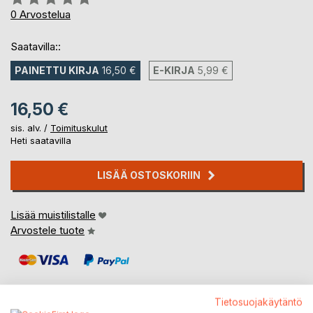
0%
0
Arvostelua
Saatavilla::
PAINETTU KIRJA
16,50 €
E-KIRJA
5,99 €
16,50 €
sis. alv. /
Toimituskulut
Heti saatavilla
LISÄÄ OSTOSKORIIN
Lisää muistilistalle
Arvostele tuote
Tietosuojakäytäntö