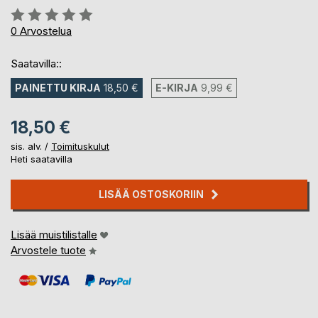
Arvostelu::
0%
0
Arvostelua
Saatavilla::
PAINETTU KIRJA
18,50 €
E-KIRJA
9,99 €
18,50 €
sis. alv. /
Toimituskulut
Heti saatavilla
LISÄÄ OSTOSKORIIN
Lisää muistilistalle
Arvostele tuote