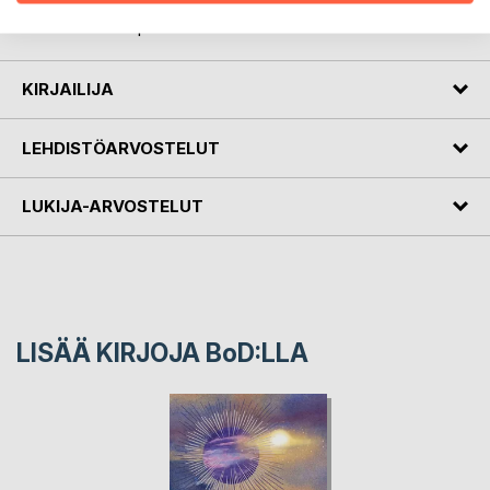
Karl Huysmansin Vastahankaan ja Joel Lehtosen
Rakastunut rampa.
KIRJAILIJA
LEHDISTÖARVOSTELUT
LUKIJA-ARVOSTELUT
LISÄÄ KIRJOJA B
o
D:LLA