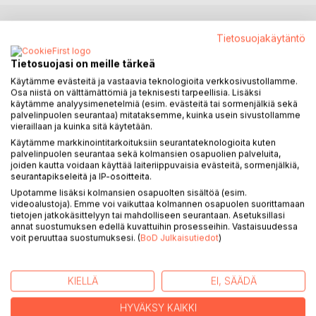
Tietosuojakäytäntö
KUVAUS
Tietosuojasi on meille tärkeä
Helsinki-häpeä on tragikoominen romaani nuoresta
Käytämme evästeitä ja vastaavia teknologioita verkkosivustollamme.
Osa niistä on välttämättömiä ja teknisesti tarpeellisia. Lisäksi
miehestä, joka muuttaa Helsinkiin opiskelemaan. Päähenkilö
käytämme analyysimenetelmiä (esim. evästeitä tai sormenjälkiä sekä
Sakari on sosiaalisesti kömpelö. Hänen mielessään pienet
palvelinpuolen seurantaa) mitataksemme, kuinka usein sivustollamme
sattumukset kasvavat isoiksi ja isot kutistuvat pieniksi.
vieraillaan ja kuinka sitä käytetään.
Käytämme markkinointitarkoituksiin seurantateknologioita kuten
palvelinpuolen seurantaa sekä kolmansien osapuolien palveluita,
Helsinki-häpeä on romaani 00-luvun lopun Helsingistä,
joiden kautta voidaan käyttää laiteriippuvaisia evästeitä, sormenjälkiä,
itsenäistymisestä ja mieheksi kasvamisesta, unelmista ja
seurantapikseleitä ja IP-osoitteita.
kaipuusta, erikoisuudentavoittelusta ja ulkopuolisuudesta,
Upotamme lisäksi kolmansien osapuolten sisältöä (esim.
kahviloista ja deittailusta. Helsinki-häpeä on raitiovaunujen
videoalustoja). Emme voi vaikuttaa kolmannen osapuolen suorittamaan
tapaan mutkissa kirskuva kirja niille, jotka tiedostavat
tietojen jatkokäsittelyyn tai mahdolliseen seurantaan. Asetuksillasi
annat suostumuksen edellä kuvattuihin prosesseihin. Vastaisuudessa
jossain syvällä sijaitsevan maalaisuutensa. Sitä voivat lukea
voit peruuttaa suostumuksesi. (
BoD Julkaisutiedot
)
etenkin ne, jotka eivät ole unohtaneet kipuiluaan nuorina
aikuisina.
KIELLÄ
EI, SÄÄDÄ
Vertailukohtia teokselle voi löytää mm. seuraavista kirjoista:
Juhani Ahon Helsinkiin, Antti Röngän Jalat ilmassa, Joris-
HYVÄKSY KAIKKI