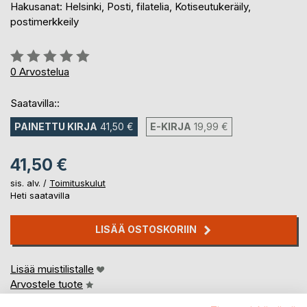
Hakusanat: Helsinki, Posti, filatelia, Kotiseutukeräily,
postimerkkeily
Arvostelu::
0%
0
Arvostelua
Saatavilla::
PAINETTU KIRJA
41,50 €
E-KIRJA
19,99 €
41,50 €
sis. alv. /
Toimituskulut
Heti saatavilla
LISÄÄ OSTOSKORIIN
Lisää muistilistalle
Arvostele tuote