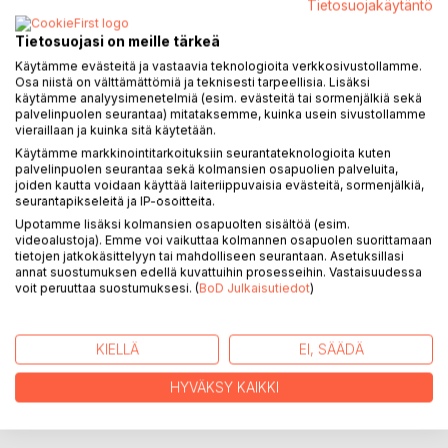
Tietosuojakäytäntö
Tietosuojasi on meille tärkeä
Käytämme evästeitä ja vastaavia teknologioita verkkosivustollamme.
Osa niistä on välttämättömiä ja teknisesti tarpeellisia. Lisäksi
käytämme analyysimenetelmiä (esim. evästeitä tai sormenjälkiä sekä
palvelinpuolen seurantaa) mitataksemme, kuinka usein sivustollamme
KUVAUS
vieraillaan ja kuinka sitä käytetään.
Käytämme markkinointitarkoituksiin seurantateknologioita kuten
palvelinpuolen seurantaa sekä kolmansien osapuolien palveluita,
Kirja kertoo Helsingin postitoimipaikkojen kehityksen
joiden kautta voidaan käyttää laiteriippuvaisia evästeitä, sormenjälkiä,
vuosista 1965/66 aina vuoteen 2020.
seurantapikseleitä ja IP-osoitteita.
Tämä kirja on Helsingin postitoimipaikat kirjasarjan kolmas
Upotamme lisäksi kolmansien osapuolten sisältöä (esim.
osa.
videoalustoja). Emme voi vaikuttaa kolmannen osapuolen suorittamaan
tietojen jatkokäsittelyyn tai mahdolliseen seurantaan. Asetuksillasi
annat suostumuksen edellä kuvattuihin prosesseihin. Vastaisuudessa
Posti- ja telelaitos muuttui liikelaitokseksi 1.1.1990.
voit peruuttaa suostumuksesi. (
BoD Julkaisutiedot
)
Liikelaitokseksi muuttuminen näkyi toimipaikka verkoston
supistumisena ja toimipaikkojen muuttumisena yrittäjä
KIELLÄ
EI, SÄÄDÄ
posteiksi.
HYVÄKSY KAIKKI
KIRJAILIJA