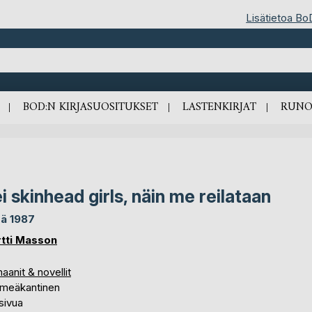
Lisätietoa Bo
BOD:N KIRJASUOSITUKSET
LASTENKIRJAT
RUNO
i skinhead girls, näin me reilataan
ä 1987
tti Masson
anit & novellit
meäkantinen
sivua