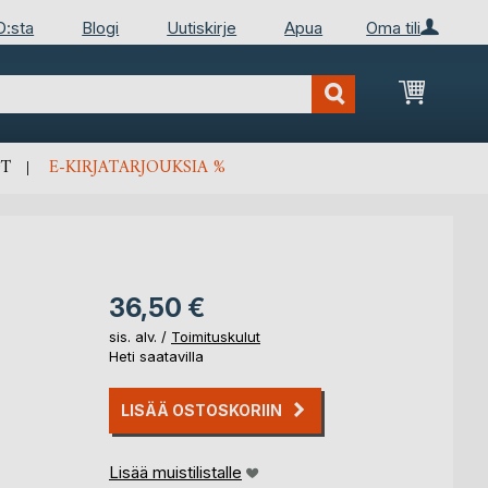
D:sta
Blogi
Uutiskirje
Apua
Oma tili
Ostosko
T
E-KIRJATARJOUKSIA %
36,50 €
sis. alv. /
Toimituskulut
Heti saatavilla
LISÄÄ OSTOSKORIIN
Lisää muistilistalle