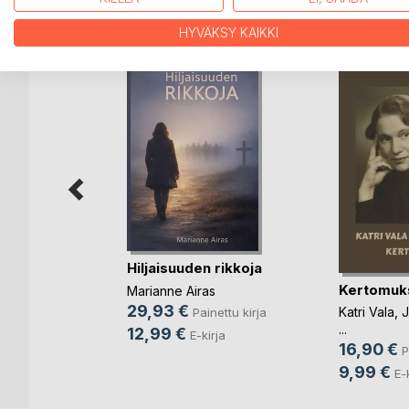
LISÄÄ KIRJOJA B
o
D:L
HYVÄKSY KAIKKI
Hiljaisuuden rikkoja
Kertomuk
iteet,
Marianne Airas
jo
29,93 €
Katri Vala
,
J
Painettu kirja
...
12,99 €
E-kirja
16,90 €
P
ettu kirja
9,99 €
E-