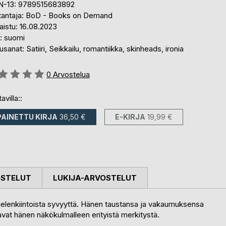
N-13: 9789515683892
tantaja: BoD - Books on Demand
aistu: 16.08.2023
i: suomi
sanat: Satiiri, Seikkailu, romantiikka, skinheads, ironia
stelu::
0
Arvostelua
avilla::
PAINETTU KIRJA
36,50 €
E-KIRJA
19,99 €
OSTELUT
LUKIJA-ARVOSTELUT
ielenkiintoista syvyyttä. Hänen taustansa ja vakaumuksensa
avat hänen näkökulmalleen erityistä merkitystä.