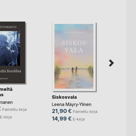
imeltä
as
Siskosvala
Junal
Zedon
omanen
Leena Mäyry-Ylinen
1976
€
Painettu kirja
21,90 €
Reino 
Painettu kirja
18,9
E-kirja
14,99 €
E-kirja
9,99