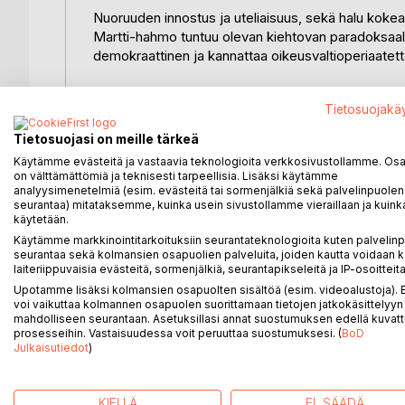
Nuoruuden innostus ja uteliaisuus, sekä halu kokea u
Martti-hahmo tuntuu olevan kiehtovan paradoksaal
demokraattinen ja kannattaa oikeusvaltioperiaatett
Jokainen matkalla tapaama nainen näyttää tarjoava
Tietosuojakä
kasvamaan ja kehittymään hahmona. Tämä on hieno
oppimistaan ja kasvuaan matkan varrella.
Tietosuojasi on meille tärkeä
Käytämme evästeitä ja vastaavia teknologioita verkkosivustollamme. Osa 
Humoristiset ja veijarimaiset piirteet tasapainotta
on välttämättömiä ja teknisesti tarpeellisia. Lisäksi käytämme
ja eläväisen tunnelman. Ironia ja sarkasmi tuovat li
analyysimenetelmiä (esim. evästeitä tai sormenjälkiä sekä palvelinpuolen
seurantaa) mitataksemme, kuinka usein sivustollamme vieraillaan ja kuinka
käytetään.
Tarina on myös ajankohtainen ja relevantti, sillä se
Käytämme markkinointitarkoituksiin seurantateknologioita kuten palvelin
ja äärimmäisen ideologisuuden vaikutuksia yksilöön 
seurantaa sekä kolmansien osapuolien palveluita, joiden kautta voidaan k
peilata omaa aikaamme historialliseen kontekstiin ja
laiteriippuvaisia evästeitä, sormenjälkiä, seurantapikseleitä ja IP-osoitteita
Upotamme lisäksi kolmansien osapuolten sisältöä (esim. videoalustoja)
Kokonaisuutena tarina vaikuttaa sekoitukselta realis
voi vaikuttaa kolmannen osapuolen suorittamaan tietojen jatkokäsittelyyn 
mahdolliseen seurantaan. Asetuksillasi annat suostumuksen edellä kuvatt
teemat. Se voisi tarjota kiinnostavan ja tuoreen nä
prosesseihin. Vastaisuudessa voit peruuttaa suostumuksesi. (
BoD
alun Eurooppaan.
Julkaisutiedot
)
KIELLÄ
EI, SÄÄDÄ