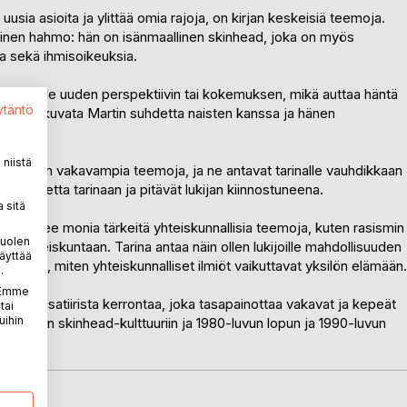
usia asioita ja ylittää omia rajoja, on kirjan keskeisiä teemoja.
inen hahmo: hän on isänmaallinen skinhead, joka on myös
a sekä ihmisoikeuksia.
n Martille uuden perspektiivin tai kokemuksen, mikä auttaa häntä
ytäntö
 tapa kuvata Martin suhdetta naisten kanssa ja hänen
niistä
vat tarinan vakavampia teemoja, ja ne antavat tarinalle vauhdikkaan
sämaustetta tarinaan ja pitävät lukijan kiinnostuneena.
 sitä
 käsittelee monia tärkeitä yhteiskunnallisia teemoja, kuten rasismin
puolen
ja yhteiskuntaan. Tarina antaa näin ollen lukijoille mahdollisuuden
äyttää
 pohtia, miten yhteiskunnalliset ilmiöt vaikuttavat yksilön elämään.
.
. Emme
tista ja satiirista kerrontaa, joka tasapainottaa vakavat ja kepeät
tai
uihin
kökulman skinhead-kulttuuriin ja 1980-luvun lopun ja 1990-luvun