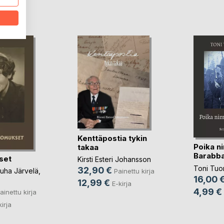
LA
Kenttäpostia tykin
Poika n
takaa
Barabb
set
Kirsti Esteri Johansson
Toni Tu
32,90 €
uha Järvelä
,
Painettu kirja
16,00 
12,99 €
E-kirja
4,99 €
ainettu kirja
kirja