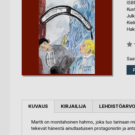
ISB
Kus
Julk
Kiel
Haku
Arvo
0%
Saat
KUVAUS
KIRJAILIJA
LEHDISTÖARV
Martti on monitahoinen hahmo, joka tuo tarinaan m
tekevät hänestä ainutlaatuisen protagonistin ja ant