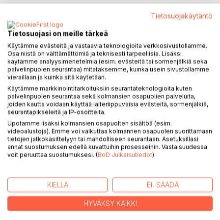
Peter Handke - Nobelin kirjallisuuspalkinto 2019
Tietosuojakäytäntö
Kertomus nuoren naisen ja kertojan - hedelmävarkaan ja
Tietosuojasi on meille tärkeä
pohdiskelijan - vaelluksista ranskalaisella maaseudulla.
Käytämme evästeitä ja vastaavia teknologioita verkkosivustollamme.
Matkoista kasvaa uskomattomien ihmiskohtaamisten ja
Osa niistä on välttämättömiä ja teknisesti tarpeellisia. Lisäksi
käytämme analyysimenetelmiä (esim. evästeitä tai sormenjälkiä sekä
unenomaisten tilanteiden sarja aikana, joka muistuttaa unta.
palvelinpuolen seurantaa) mitataksemme, kuinka usein sivustollamme
Kertomuksen henkilöt ovat kulttuureistaan ulosajautuneita
vieraillaan ja kuinka sitä käytetään.
yksilöitä, ulkopuolisia; vailla kuulumista valtioihin ja
Käytämme markkinointitarkoituksiin seurantateknologioita kuten
järjestelmiin, joissa yhdenmukaistamisesta on tullut
palvelinpuolen seurantaa sekä kolmansien osapuolien palveluita,
teollisuutta. Peter Handke on luonut valtaisan eepoksen,
joiden kautta voidaan käyttää laiteriippuvaisia evästeitä, sormenjälkiä,
seurantapikseleitä ja IP-osoitteita.
jossa kiirii kriittinen nauru kaikelle ihmisyydessä ja syvä
Upotamme lisäksi kolmansien osapuolten sisältöä (esim.
kunnioitus luontoa, hyönteisiä ja koko eläinkuntaa kohtaan.
videoalustoja). Emme voi vaikuttaa kolmannen osapuolen suorittamaan
tietojen jatkokäsittelyyn tai mahdolliseen seurantaan. Asetuksillasi
"Teos on lahja - uusi virstanpylväs aikamme yhdeltä
annat suostumuksen edellä kuvattuihin prosesseihin. Vastaisuudessa
suurimmalta kertojalta."
voit peruuttaa suostumuksesi. (
BoD Julkaisutiedot
)
WDR
KIELLÄ
EI, SÄÄDÄ
KIRJAILIJA
HYVÄKSY KAIKKI
LEHDISTÖARVOSTELUT