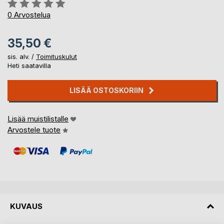
Arvostelu::
0%
0
Arvostelua
35,50 €
sis. alv. /
Toimituskulut
Heti saatavilla
LISÄÄ OSTOSKORIIN
Lisää muistilistalle
Arvostele tuote
KUVAUS