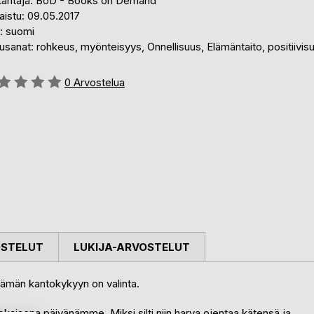
tantaja: BoD - Books on Demand
aistu: 09.05.2017
i: suomi
sanat: rohkeus, myönteisyys, Onnellisuus, Elämäntaito, positiivis
stelu::
0
Arvostelua
OSTELUT
LUKIJA-ARVOSTELUT
lämän kantokykyyn on valinta.
jokaisena päivänämme. Miksi silti niin harva ojentaa kätensä ja