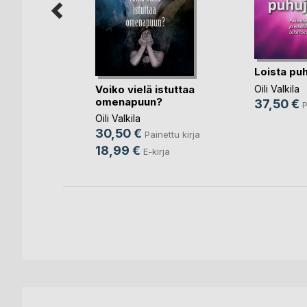
i
Loista pu
Voiko vielä istuttaa
Oili Valkila
omenapuun?
37,50 €
nettu kirja
P
Oili Valkila
rja
30,50 €
Painettu kirja
18,99 €
E-kirja