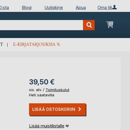
D:sta
Blogi
Uutiskirje
Apua
Oma tili
Ostosko
T
E-KIRJATARJOUKSIA %
39,50 €
sis. alv. /
Toimituskulut
Heti saatavilla
LISÄÄ OSTOSKORIIN
Lisää muistilistalle