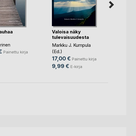
auhaa
Valoisa näky
Yhtä 
tulevaisuudesta
Marjori
rinen
Markku J. Kumpula
Sjolan
€
(Ed.)
33,0
Painettu kirja
17,00 €
10,9
Painettu kirja
9,99 €
E-kirja