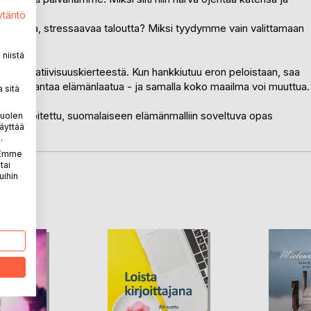
ytäntö
uhteita, stressaavaa taloutta? Miksi tyydymme vain valittamaan
niistä
sta negatiivisuuskierteestä. Kun hankkiutuu eron peloistaan, saa
de parantaa elämänlaatua - ja samalla koko maailma voi muuttua.
 sitä
asti kirjoitettu, suomalaiseen elämänmalliin soveltuva opas
puolen
äyttää
.
. Emme
tai
uihin
LA