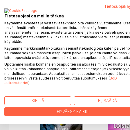
tarttuu niihin?
Tietosuojakä
Miksi kestämme huonoa työpaikkaa, huonoja ihmiss
Tietosuojasi on meille tärkeä
asioista, kun voimme muuttaa niitä?
Käytämme evästeitä ja vastaavia teknologioita verkkosivustollamme. Osa 
on välttämättömiä ja teknisesti tarpeellisia. Lisäksi käytämme
Hanki ihana, peloton elämä! opastaa pois rajoittava
analyysimenetelmiä (esim. evästeitä tai sormenjälkiä sekä palvelinpuolen
elämältään enemmän, mitä tahtoo. Myönteinen vaih
seurantaa) mitataksemme, kuinka usein sivustollamme vieraillaan ja kuinka
käytetään.
Hanki ihana, peloton elämä! on selkeästi ja avartav
Käytämme markkinointitarkoituksiin seurantateknologioita kuten palvelin
seurantaa sekä kolmansien osapuolien palveluita, joiden kautta voidaan k
myönteisempään elämään.
laiteriippuvaisia evästeitä, sormenjälkiä, seurantapikseleitä ja IP-osoitteita
Upotamme lisäksi kolmansien osapuolten sisältöä (esim. videoalustoja)
voi vaikuttaa kolmannen osapuolen suorittamaan tietojen jatkokäsittelyyn 
mahdolliseen seurantaan. Asetuksillasi annat suostumuksen edellä kuvatt
prosesseihin. Vastaisuudessa voit peruuttaa suostumuksesi. (
BoD
LISÄÄ KIRJOJA B
o
D:L
Julkaisutiedot
)
KIELLÄ
EI, SÄÄDÄ
HYVÄKSY KAIKKI