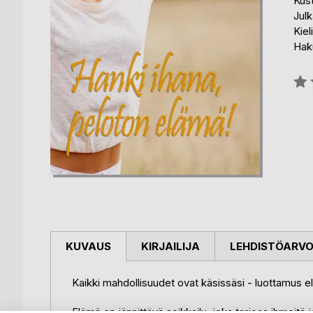
Kus
Julk
Kiel
Haku
Arvo
0%
KUVAUS
KIRJAILIJA
LEHDISTÖARV
Kaikki mahdollisuudet ovat käsissäsi - luottamus e
Elämä on jännittävä seikkailu, joka tarjoaa ihmeitä 