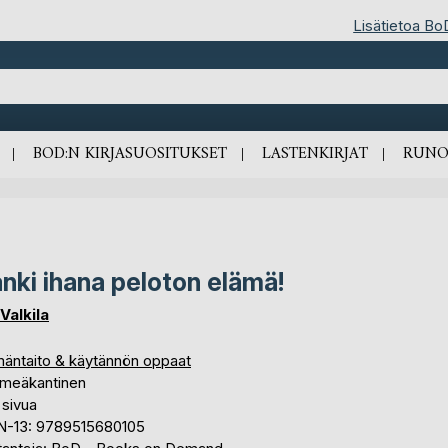
Lisätietoa Bo
BOD:N KIRJASUOSITUKSET
LASTENKIRJAT
RUNO
nki ihana peloton elämä!
 Valkila
mäntaito & käytännön oppaat
meäkantinen
 sivua
N-13: 9789515680105