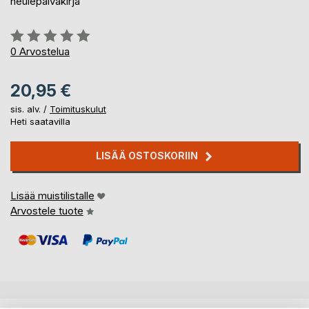
neulepäiväkirja
Arvostelu::
0%
0
Arvostelua
20,95 €
sis. alv. /
Toimituskulut
Heti saatavilla
LISÄÄ OSTOSKORIIN
Lisää muistilistalle
Arvostele tuote