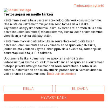
KUVAUS
Tietosuojakäytäntö
Tietosuojasi on meille tärkeä
Iloa ja onnistumisia ja asiat muistissa muistikirjassa!
Käytämme evästeitä ja vastaavia teknologioita verkkosivustollamme.
Osa niistä on välttämättömiä ja teknisesti tarpeellisia. Lisäksi
Neuleprojektini,
käytämme analyysimenetelmiä (esim. evästeitä tai sormenjälkiä sekä
paikka 45:lle neuleprojektille
palvelinpuolen seurantaa) mitataksemme, kuinka usein sivustollamme
vieraillaan ja kuinka sitä käytetään.
Lankavarastoni,
Käytämme markkinointitarkoituksiin seurantateknologioita kuten
palvelinpuolen seurantaa sekä kolmansien osapuolien palveluita,
paikka yli 100:n langan tiedoille
joiden kautta voidaan käyttää laiteriippuvaisia evästeitä, sormenjälkiä,
seurantapikseleitä ja IP-osoitteita.
Suosikkilankani,
Upotamme lisäksi kolmansien osapuolten sisältöä (esim.
11s tilaa muistiinpanoille langoista
videoalustoja). Emme voi vaikuttaa kolmannen osapuolen suorittamaan
tietojen jatkokäsittelyyn tai mahdolliseen seurantaan. Asetuksillasi
annat suostumuksen edellä kuvattuihin prosesseihin. Vastaisuudessa
Parhaat nettisivut,
voit peruuttaa suostumuksesi. (
BoD Julkaisutiedot
)
5s tilaa kirjoittaa nettisivuja muistiin
Tärkeät muistettavat,
KIELLÄ
EI, SÄÄDÄ
7s tilaa muistiinpanoille
HYVÄKSY KAIKKI
Omat tärkeät asiat,
12 aukeamaa omille suunnitelmille