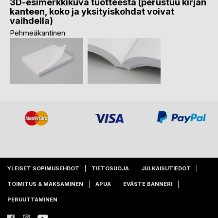
3D-esimerkkikuva tuotteesta (perustuu kirjan
kanteen, koko ja yksityiskohdat voivat
vaihdella)
Pehmeäkantinen
YLEISET SOPIMUSEHDOT
TIETOSUOJA
JULKAISUTIEDOT
TOIMITUS & MAKSAMINEN
APUA
EVÄSTE BANNERI
PERUUTTAMINEN