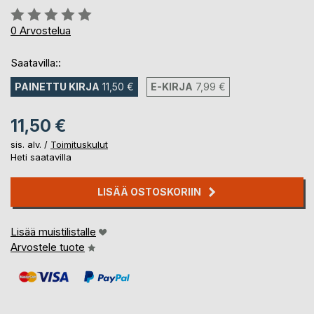
Arvostelu::
0%
0
Arvostelua
Saatavilla::
PAINETTU KIRJA
11,50 €
E-KIRJA
7,99 €
11,50 €
sis. alv. /
Toimituskulut
Heti saatavilla
LISÄÄ OSTOSKORIIN
Lisää muistilistalle
Arvostele tuote