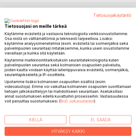
Tietosuojakäytäntö
KUVAUS
Tietosuojasi on meille tärkeä
Käytämme evästeitä ja vastaavia teknologioita verkkosivustollamme.
Esikoisteos nyt suomenkielellä.
Osa niistä on välttämättömiä ja teknisesti tarpeellisia. Lisäksi
käytämme analyysimenetelmiä (esim. evästeitä tai sormenjälkiä sekä
Tämä on tarina siitä miten kaikki alkoi ja kuinka se vaikutti
palvelinpuolen seurantaa) mitataksemme, kuinka usein sivustollamme
vieraillaan ja kuinka sitä käytetään.
kaikkeen. Alkoiko se kehdosta? Alkoiko se normaalina
koulupäivänä kun huomattiin jotain epänormaalia
Käytämme markkinointitarkoituksiin seurantateknologioita kuten
palvelinpuolen seurantaa sekä kolmansien osapuolien palveluita,
kämmenselässä? Alkoiko kaikki jonain toisena päivänä?
joiden kautta voidaan käyttää laiteriippuvaisia evästeitä, sormenjälkiä,
Olkoon päivä mikä tahansa totuus on, että kaikki tapahtumat
seurantapikseleitä ja IP-osoitteita.
ovat tavalla tai toisella lähtöisin astian rikkonaisuudesta.
Upotamme lisäksi kolmansien osapuolten sisältöä (esim.
videoalustoja). Emme voi vaikuttaa kolmannen osapuolen suorittamaan
tietojen jatkokäsittelyyn tai mahdolliseen seurantaan. Asetuksillasi
Maailmassa mikä vaatii ihmisiä olemaan tietynlaisia voit
annat suostumuksen edellä kuvattuihin prosesseihin. Vastaisuudessa
tuntea itsesi rikkonaiseksi kun et voi täyttää yhteisön
voit peruuttaa suostumuksesi. (
BoD Julkaisutiedot
)
asettamia raameja.. "Mutta entä jos annat itsellesi
anteeksi?", "Entä jos annat itsellesi toisen
mahdollisuuden?", nuo kysymykset saattoivat minut takaisin
KIELLÄ
EI, SÄÄDÄ
eloon.
HYVÄKSY KAIKKI