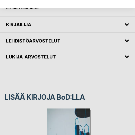
Tämä on puolifiktiivinen elämänkerta mikä perustuu kirjailijan
omaan elämään.
KIRJAILIJA
LEHDISTÖARVOSTELUT
LUKIJA-ARVOSTELUT
LISÄÄ KIRJOJA B
o
D:LLA