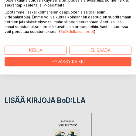
joiden kautta voidaan käyttää laiteriippuvaisia evästeitä, sormenjälkiä,
rajoitteella tai metodilla, joka tunnetaan nimellä "sana
seurantapikseleitä ja IP-osoitteita.
päivässä".
Upotamme lisäksi kolmansien osapuolten sisältöä (esim.
videoalustoja). Emme voi vaikuttaa kolmannen osapuolen suorittamaan
tietojen jatkokäsittelyyn tai mahdolliseen seurantaan. Asetuksillasi
KIRJAILIJA
annat suostumuksen edellä kuvattuihin prosesseihin. Vastaisuudessa
voit peruuttaa suostumuksesi. (
BoD Julkaisutiedot
)
LEHDISTÖARVOSTELUT
KIELLÄ
EI, SÄÄDÄ
LUKIJA-ARVOSTELUT
HYVÄKSY KAIKKI
LISÄÄ KIRJOJA B
o
D:LLA