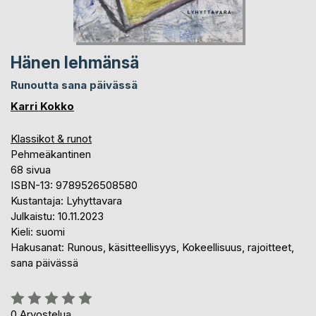
Hänen lehmänsä
Runoutta sana päivässä
Karri Kokko
Klassikot & runot
Pehmeäkantinen
68 sivua
ISBN-13: 9789526508580
Kustantaja: Lyhyttavara
Julkaistu: 10.11.2023
Kieli: suomi
Hakusanat: Runous, käsitteellisyys, Kokeellisuus, rajoitteet,
sana päivässä
Arvostelu::
0%
0
Arvostelua