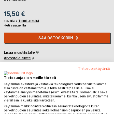
15,50 €
sis. alv. /
Toimituskulut
Heti saatavilla
LISÄÄ OSTOSKORIIN
Lisää muistilistalle
Arvostele tuote
Tietosuojakäytäntö
Tietosuojasi on meille tärkeä
Käytämme evästeitä ja vastaavia teknologioita verkkosivustollamme.
Osa niistä on välttämättömiä ja teknisesti tarpeellisia. Lisäksi
käytämme analyysimenetelmiä (esim. evästeitä tai sormenjälkiä sekä
palvelinpuolen seurantaa) mitataksemme, kuinka usein sivustollamme
KUVAUS
vieraillaan ja kuinka sitä käytetään.
Käytämme markkinointitarkoituksiin seurantateknologioita kuten
palvelinpuolen seurantaa sekä kolmansien osapuolien palveluita,
Teoksen runot on kirjoitettu tarkoituksellisen hitaasti, eli