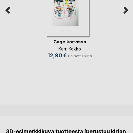
Cage korvissa
Karri Kokko
12,90 €
Painettu kirja
3D-esimerkkikuva tuotteesta (perustuu kirjan