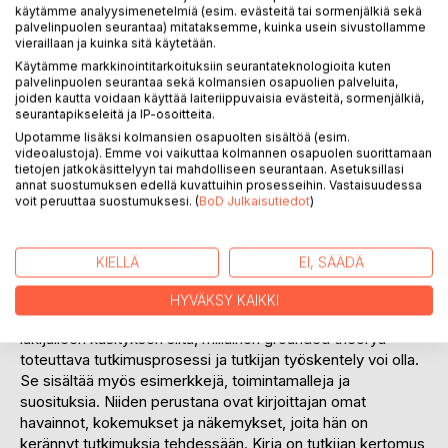
käytämme analyysimenetelmiä (esim. evästeitä tai sormenjälkiä sekä
palvelinpuolen seurantaa) mitataksemme, kuinka usein sivustollamme
vieraillaan ja kuinka sitä käytetään.
Käytämme markkinointitarkoituksiin seurantateknologioita kuten
palvelinpuolen seurantaa sekä kolmansien osapuolien palveluita,
joiden kautta voidaan käyttää laiteriippuvaisia evästeitä, sormenjälkiä,
KUVAUS
seurantapikseleitä ja IP-osoitteita.
Upotamme lisäksi kolmansien osapuolten sisältöä (esim.
videoalustoja). Emme voi vaikuttaa kolmannen osapuolen suorittamaan
tietojen jatkokäsittelyyn tai mahdolliseen seurantaan. Asetuksillasi
Grounded theory on suosiotaan kasvattava tutkimuksen
annat suostumuksen edellä kuvattuihin prosesseihin. Vastaisuudessa
lähestymistapa ja tutkimusmenetelmä. Se tarjoaa oivallisen
voit peruuttaa suostumuksesi. (
BoD Julkaisutiedot
)
työkalun tutkijalle, joka tavoittelee uutta teoriaa tai haluaa
tutkia aikaisemmin tutkimatonta. Grounded theory vaatii
tutkijalta valmiuksia vaativaan työskentelyyn, johon sisältyy
KIELLÄ
EI, SÄÄDÄ
uuden ajattelun ja osaamisen hankkimista. Kirjan tuella
tutkija voi perehtyä grounded theoryn periaatteisiin ja
HYVÄKSY KAIKKI
käytäntöihin, sekä lisätä osaamistaan. Kirja tarjoaa
lukijalleen käsityksen siitä, millainen grounded theorya
toteuttava tutkimusprosessi ja tutkijan työskentely voi olla.
Se sisältää myös esimerkkejä, toimintamalleja ja
suosituksia. Niiden perustana ovat kirjoittajan omat
havainnot, kokemukset ja näkemykset, joita hän on
kerännyt tutkimuksia tehdessään. Kirja on tutkijan kertomus