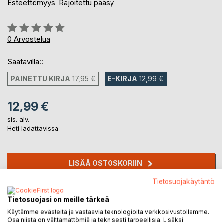
Esteettömyys: Rajoitettu pääsy
Arvostelu::
0%
0
Arvostelua
Saatavilla::
PAINETTU KIRJA
17,95 €
E-KIRJA
12,99 €
12,99 €
sis. alv.
Heti ladattavissa
LISÄÄ OSTOSKORIIN
Tietosuojakäytäntö
Lisää muistilistalle
Tietosuojasi on meille tärkeä
Arvostele tuote
Käytämme evästeitä ja vastaavia teknologioita verkkosivustollamme.
Osa niistä on välttämättömiä ja teknisesti tarpeellisia. Lisäksi