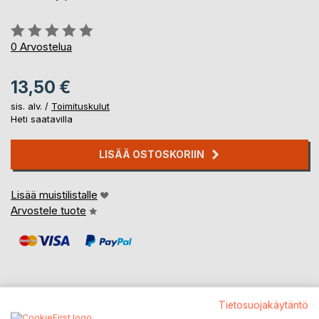
Arvostelu::
0%
0
Arvostelua
13,50 €
sis. alv. /
Toimituskulut
Heti saatavilla
LISÄÄ OSTOSKORIIN
Lisää muistilistalle
Arvostele tuote
Tietosuojakäytäntö