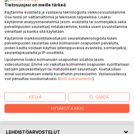
KUVAUS
Tietosuojasi on meille tärkeä
Käytämme evästeitä ja vastaavia teknologioita verkkosivustollamme.
Poliitikkojen puheessa vilisee omituisia termejä, jotka tiukan
Osa niistä on välttämättömiä ja teknisesti tarpeellisia. Lisäksi
käytämme analyysimenetelmiä (esim. evästeitä tai sormenjälkiä sekä
paikan tullen eivät tarkoita juuri mitään. Toisaalta maailma on
palvelinpuolen seurantaa) mitataksemme, kuinka usein sivustollamme
väärällään ilmiöitä, joille ei ole sanoja.
vieraillaan ja kuinka sitä käytetään.
Vesa Sisätön Gini-kerroin ja muita sanaselityksiä politiikan
Käytämme markkinointitarkoituksiin seurantateknologioita kuten
maailmasta - kirjan 150 sananselitystä yhdistävät uutisvirran
palvelinpuolen seurantaa sekä kolmansien osapuolien palveluita,
joiden kautta voidaan käyttää laiteriippuvaisia evästeitä, sormenjälkiä,
merkityksettömät politiikkasanat ja kansakunnan
seurantapikseleitä ja IP-osoitteita.
aivokopassa pyörivät sanattomat merkitykset.
Upotamme lisäksi kolmansien osapuolten sisältöä (esim.
videoalustoja). Emme voi vaikuttaa kolmannen osapuolen suorittamaan
duuma
tietojen jatkokäsittelyyn tai mahdolliseen seurantaan. Asetuksillasi
Ajatus, joka ajatellaan vasta toteutuksen jälkeen.
annat suostumuksen edellä kuvattuihin prosesseihin. Vastaisuudessa
voit peruuttaa suostumuksesi. (
BoD Julkaisutiedot
)
"Kun aamulla heräsin, huomasin että olin yöllä kännissä
tatuoinut kirkkoveneen käsivarteeni. En usko, että se oli
ollut hyvä ajatus edes sillä hetkellä. Karmea duuma."
KIELLÄ
EI, SÄÄDÄ
Middle Office -asiantuntija, 31, Kangasala
HYVÄKSY KAIKKI
KIRJAILIJA
LEHDISTÖARVOSTELUT