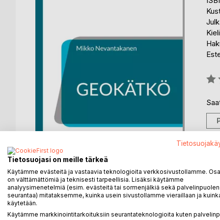
ISB
Kus
Julk
Kiel
Hak
Est
Arvo
0%
Saat
Tietosuojakä
Tietosuojasi on meille tärkeä
Käytämme evästeitä ja vastaavia teknologioita verkkosivustollamme. Osa 
on välttämättömiä ja teknisesti tarpeellisia. Lisäksi käytämme
analyysimenetelmiä (esim. evästeitä tai sormenjälkiä sekä palvelinpuolen
seurantaa) mitataksemme, kuinka usein sivustollamme vieraillaan ja kuinka
KUVAUS
KIRJAILIJA
LEHDISTÖARV
käytetään.
Käytämme markkinointitarkoituksiin seurantateknologioita kuten palvelin