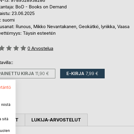
N-13: 9789528938286
tantaja: BoD - Books on Demand
aistu: 23.06.2025
i: suomi
usanat: Runous, Mikko Nevantakanen, Geokätkö, lyriikka, Vaasa
eettömyys: Täysin esteetön
stelu::
0
Arvostelua
avilla::
PAINETTU KIRJA
11,90 €
E-KIRJA
7,99 €
ytäntö
niistä
 sitä
OSTELUT
LUKIJA-ARVOSTELUT
puolen