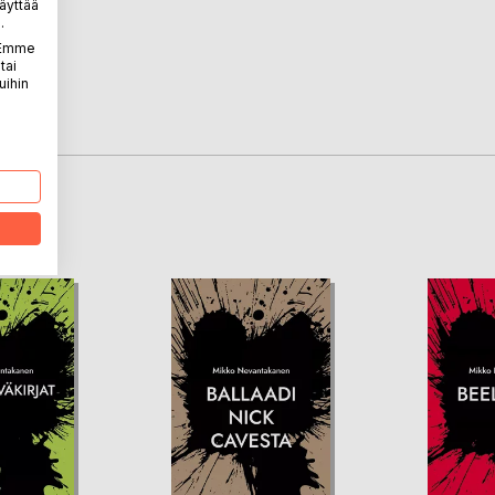
äyttää
.
. Emme
tai
uihin
LA