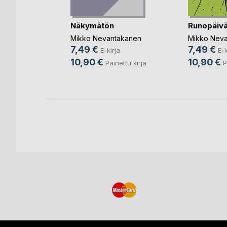
 all
Näkymätön
Runopäivä
Mikko Nevantakanen
Mikko Nev
akanen
7,49 €
7,49 €
E-kirja
E-k
ja
10,90 €
10,90 €
Painettu kirja
P
ettu kirja