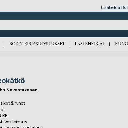
Lisätietoa Bo
BOD:N KIRJASUOSITUKSET
LASTENKIRJAT
RUNO
eokätkö
ko Nevantakanen
sikot & runot
UB
6 KB
: Vesileimaus