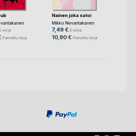
bub
Nainen joka satoi
Konkl
evantakanen
Mikko Nevantakanen
Mikko
7,49 €
7,49
E-kirja
E-kirja
€
10,90 €
10,9
Painettu kirja
Painettu kirja