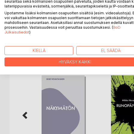
"Lokakuussa olemme
seurantaa sekä kolmansien osapuolien palveluita, joiden kautta voidaan k
laiteriippuvaisia evästeitä, sormenjälkiä, seurantapikseleitä ja IP-osoitteita
liian väsyneitä puhumaan
Upotamme lisäksi kolmansien osapuolten sisältöä (esim. videoalustoja)
rakkaudesta
voi vaikuttaa kolmannen osapuolen suorittamaan tietojen jatkokäsittelyyn 
kun puissa kirkuu tyhjyys
mahdolliseen seurantaan. Asetuksillasi annat suostumuksen edellä kuvatt
ja metro on mahdollisuus
prosesseihin. Vastaisuudessa voit peruuttaa suostumuksesi. (
BoD
Julkaisutiedot
)
tankaan."
KIELLÄ
EI, SÄÄDÄ
LISÄÄ KIRJOJA B
o
D:L
HYVÄKSY KAIKKI