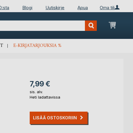
D:sta
Blogi
Uutiskirje
Apua
Oma tili
Ostosko
T
E-KIRJATARJOUKSIA %
7,99 €
sis. alv.
Heti ladattavissa
LISÄÄ OSTOSKORIIN