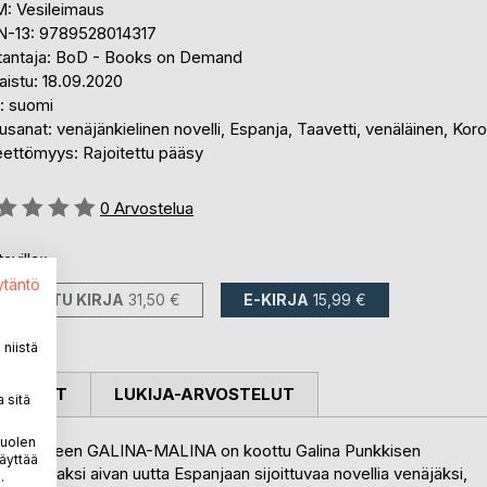
: Vesileimaus
N-13: 9789528014317
tantaja: BoD - Books on Demand
aistu: 18.09.2020
i: suomi
sanat: venäjänkielinen novelli, Espanja, Taavetti, venäläinen, Kor
eettömyys: Rajoitettu pääsy
stelu::
0
Arvostelua
avilla::
ytäntö
PAINETTU KIRJA
31,50 €
E-KIRJA
15,99 €
niistä
OSTELUT
LUKIJA-ARVOSTELUT
 sitä
puolen
un teokseen GALINA-MALINA on koottu Galina Punkkisen
äyttää
ta sekä kaksi aivan uutta Espanjaan sijoittuvaa novellia venäjäksi,
.