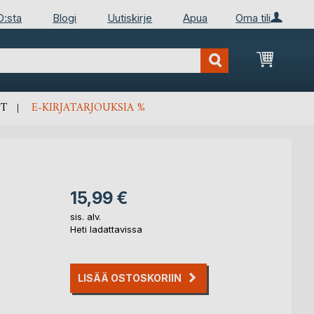
D:sta
Blogi
Uutiskirje
Apua
Oma tili
Ostosko
T
E-KIRJATARJOUKSIA %
15,99 €
sis. alv.
Heti ladattavissa
LISÄÄ OSTOSKORIIN