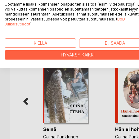
joista ensimmäinen on käännetty espan­jaksi ja eng
Upotamme lisäksi kolmansien osapuolten sisältöä (esim. videoalustoja)
heijasteleva novelli, espan­jaksi ja myös suomeksi.
voi vaikuttaa kolmannen osapuolen suorittamaan tietojen jatkokäsittelyyn 
mahdolliseen seurantaan. Asetuksillasi annat suostumuksen edellä kuvatt
valokuvia.
prosesseihin. Vastaisuudessa voit peruuttaa suostumuksesi. (
BoD
Julkaisutiedot
)
LISÄÄ KIRJOJA B
o
D:L
KIELLÄ
EI, SÄÄDÄ
HYVÄKSY KAIKKI
Seinä
Hän ei hoi
Galina Punkkinen
Galina Pun