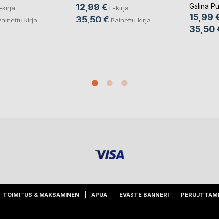
vselenno
Galina P
12,99 €
-kirja
E-kirja
15,99 
35,50 €
Painettu kirja
Painettu kirja
35,50 
TOIMITUS & MAKSAMINEN
APUA
EVÄSTE BANNERI
PERUUTTAM