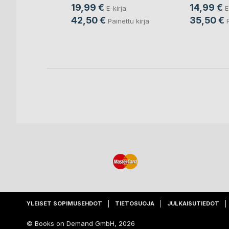
19,99 €
14,99 €
E-kirja
E
Ylinen
42,50 €
35,50 €
Painettu kirja
rja
ettu kirja
YLEISET SOPIMUSEHDOT
TIETOSUOJA
JULKAISUTIEDOT
© Books on Demand GmbH, 2026