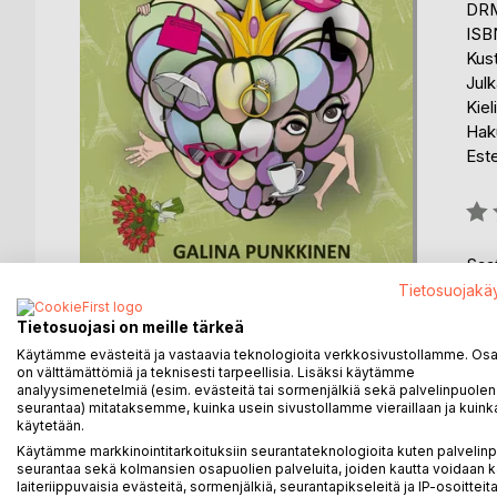
DRM
ISB
Kus
Julk
Kiel
Haku
Est
Arvo
0%
Saat
Tietosuojakä
Tietosuojasi on meille tärkeä
Käytämme evästeitä ja vastaavia teknologioita verkkosivustollamme. Osa 
on välttämättömiä ja teknisesti tarpeellisia. Lisäksi käytämme
analyysimenetelmiä (esim. evästeitä tai sormenjälkiä sekä palvelinpuolen
KUVAUS
KIRJAILIJA
LEHDISTÖARV
seurantaa) mitataksemme, kuinka usein sivustollamme vieraillaan ja kuinka
käytetään.
Käytämme markkinointitarkoituksiin seurantateknologioita kuten palvelin
Galina Punkkisen kuudenteen Suomessa julkaistu
seurantaa sekä kolmansien osapuolien palveluita, joiden kautta voidaan k
kirjoittamia suomenkielisiä tarinoita vuosien varrel
laiteriippuvaisia evästeitä, sormenjälkiä, seurantapikseleitä ja IP-osoitteita