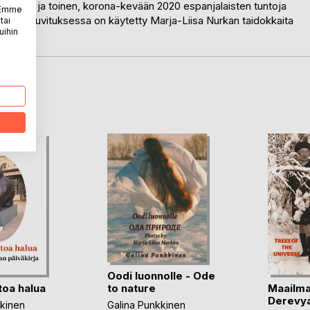
lanniksi ja toinen, korona-kevään 2020 espanjalaisten tuntoja
. Emme
 Kirjan kuvituksessa on käytetty Marja-Liisa Nurkan taidokkaita
tai
uihin
LA
Oodi luonnolle - Ode
toa halua
Maailma
to nature
Derevy
kkinen
Galina Punkkinen