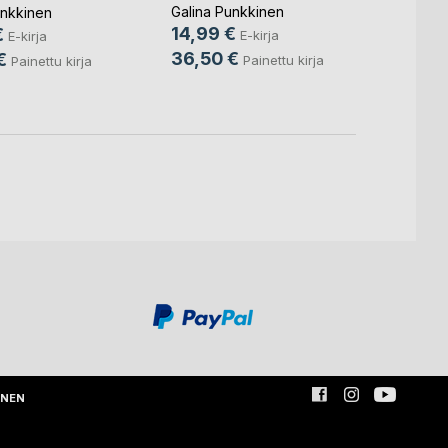
m(...)
(...)
Galina
Galina Punkkinen
unkkinen
12,9
14,99 €
€
E-kirja
E-kirja
36,5
36,50 €
€
Painettu kirja
Painettu kirja
INEN