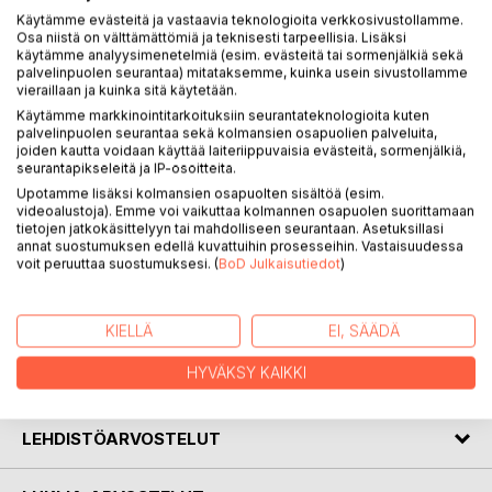
Käytämme evästeitä ja vastaavia teknologioita verkkosivustollamme.
Osa niistä on välttämättömiä ja teknisesti tarpeellisia. Lisäksi
käytämme analyysimenetelmiä (esim. evästeitä tai sormenjälkiä sekä
palvelinpuolen seurantaa) mitataksemme, kuinka usein sivustollamme
vieraillaan ja kuinka sitä käytetään.
KUVAUS
Käytämme markkinointitarkoituksiin seurantateknologioita kuten
palvelinpuolen seurantaa sekä kolmansien osapuolien palveluita,
joiden kautta voidaan käyttää laiteriippuvaisia evästeitä, sormenjälkiä,
seurantapikseleitä ja IP-osoitteita.
Kirja sisältää Ford 2000, 3000, 4000 ja 5000 traktoreiden 1-
Upotamme lisäksi kolmansien osapuolten sisältöä (esim.
portaisten ja 2-portaisten kytkimien suomenkieliset
videoalustoja). Emme voi vaikuttaa kolmannen osapuolen suorittamaan
korjaus- ja huolto-ohjeet. Noin 40 sivua ja lähes 50 kuvaa.
tietojen jatkokäsittelyyn tai mahdolliseen seurantaan. Asetuksillasi
Hyvät ja selkeät ohjeet kytkimien korjaukseen.
annat suostumuksen edellä kuvattuihin prosesseihin. Vastaisuudessa
voit peruuttaa suostumuksesi. (
BoD Julkaisutiedot
)
Tämä on seitsemäs osa Ford-traktoreiden suomenkielisten
korjauskäsikirjojen sarjasta joka ilmestyy nyt uudelleen.
KIELLÄ
EI, SÄÄDÄ
HYVÄKSY KAIKKI
KIRJAILIJA
LEHDISTÖARVOSTELUT