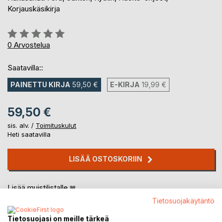
Korjauskäsikirja
Arvostelu::
0%
0
Arvostelua
Saatavilla::
PAINETTU KIRJA
59,50 €
E-KIRJA
19,99 €
59,50 €
sis. alv. /
Toimituskulut
Heti saatavilla
LISÄÄ OSTOSKORIIN
Lisää muistilistalle
Arvostele tuote
Tietosuojakäytäntö
Tietosuojasi on meille tärkeä