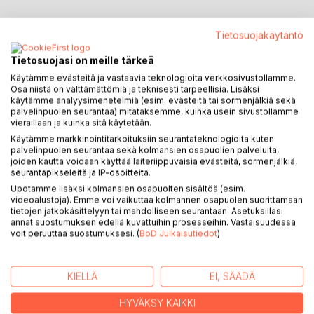
KUVAUS
Tietosuojakäytäntö
Tietosuojasi on meille tärkeä
När bomberna föll över Finland under andra världskriget
Käytämme evästeitä ja vastaavia teknologioita verkkosivustollamme.
skickades omkring 70 000 barn till Sverige. Ett av dem var
Osa niistä on välttämättömiä ja teknisesti tarpeellisia. Lisäksi
käytämme analyysimenetelmiä (esim. evästeitä tai sormenjälkiä sekä
Annelie - så liten att hon inte mindes sitt hem eller sin familj.
palvelinpuolen seurantaa) mitataksemme, kuinka usein sivustollamme
Hennes svenska fosterföräldrar gav henne trygghet och
vieraillaan ja kuinka sitä käytetään.
kärlek och vägrade lämna ifrån sig henne, trots moderns
Käytämme markkinointitarkoituksiin seurantateknologioita kuten
upprepade försök att hämta hem sitt barn efter kriget.
palvelinpuolen seurantaa sekä kolmansien osapuolien palveluita,
joiden kautta voidaan käyttää laiteriippuvaisia evästeitä, sormenjälkiä,
seurantapikseleitä ja IP-osoitteita.
Först efter nästan fem år lyckades mostern föra Annelie
Upotamme lisäksi kolmansien osapuolten sisältöä (esim.
tillbaka till Helsingfors. Men hemkomsten blev inte ett
videoalustoja). Emme voi vaikuttaa kolmannen osapuolen suorittamaan
lyckligt slut, utan början på en smärtsam dragkamp mellan
tietojen jatkokäsittelyyn tai mahdolliseen seurantaan. Asetuksillasi
två världar, två familjer och två kulturer. Barnets lojalitet
annat suostumuksen edellä kuvattuihin prosesseihin. Vastaisuudessa
voit peruuttaa suostumuksesi. (
BoD Julkaisutiedot
)
slets åt olika håll, och vuxenvärldens konflikter kastade
långa skuggor över hennes uppväxt.
KIELLÄ
EI, SÄÄDÄ
Annelie Hollos bok är en gripande och personlig berättelse
om förlust, tillhörighet och överlevnad - men också om hur
HYVÄKSY KAIKKI
minnen från barndomen kan ligga gömda i låsta skrin tills vi