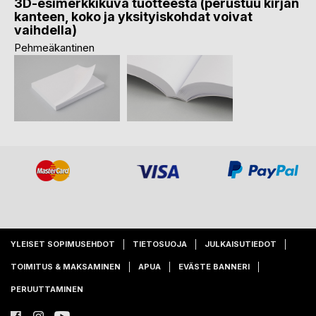
3D-esimerkkikuva tuotteesta (perustuu kirjan
kanteen, koko ja yksityiskohdat voivat
vaihdella)
Pehmeäkantinen
YLEISET SOPIMUSEHDOT
TIETOSUOJA
JULKAISUTIEDOT
TOIMITUS & MAKSAMINEN
APUA
EVÄSTE BANNERI
PERUUTTAMINEN