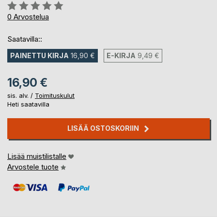
Arvostelu::
0%
0
Arvostelua
Saatavilla::
PAINETTU KIRJA
16,90 €
E-KIRJA
9,49 €
16,90 €
sis. alv. /
Toimituskulut
Heti saatavilla
LISÄÄ OSTOSKORIIN
Lisää muistilistalle
Arvostele tuote