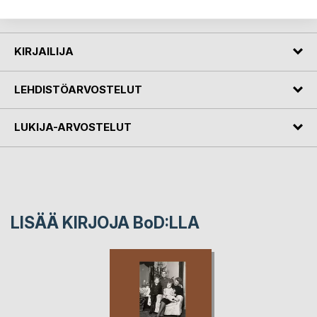
blir gamla nog att öppna dem.
KIRJAILIJA
LEHDISTÖARVOSTELUT
LUKIJA-ARVOSTELUT
LISÄÄ KIRJOJA B
o
D:LLA