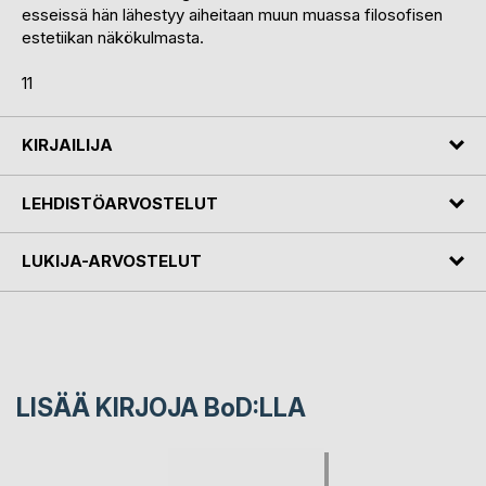
esseissä hän lähestyy aiheitaan muun muassa filosofisen
estetiikan näkökulmasta.
11
KIRJAILIJA
LEHDISTÖARVOSTELUT
LUKIJA-ARVOSTELUT
LISÄÄ KIRJOJA B
o
D:LLA