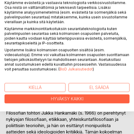
Käytämme evästeitä ja vastaavia teknologioita verkkosivustollamme.
Osa niistä on välttämättömiä ja teknisesti tarpeellisia. Lisäksi
käytämme analyysimenetelmiä (esim. evästeitä tai sormenjälkiä sekä
palvelinpuolen seurantaa) mitataksemme, kuinka usein sivustollamme
vieraillaan ja kuinka sitä käytetään.
KUVAUS
Käytämme markkinointitarkoituksiin seurantateknologioita kuten
palvelinpuolen seurantaa sekä kolmansien osapuolien palveluita,
joiden kautta voidaan käyttää laiteriippuvaisia evästeitä, sormenjälkiä,
seurantapikseleitä ja IP-osoitteita.
”Filosofiset viuhahdukset” on valikoima esseitä, jotka
käsittelevät seksiä, uskontoa ja politiikkaa – valtaa,
Upotamme lisäksi kolmansien osapuolten sisältöä (esim.
videoalustoja). Emme voi vaikuttaa kolmannen osapuolen suorittamaan
filosofiaa ja kulttuurien kuolemaa. Analyysien kohteina ovat
tietojen jatkokäsittelyyn tai mahdolliseen seurantaan. Asetuksillasi
tieteelliset, poliittiset ja seksuaaliset valtakulttuurit sekä
annat suostumuksen edellä kuvattuihin prosesseihin. Vastaisuudessa
postmodernit käsitykset sukupuolten katoamisesta.
voit peruuttaa suostumuksesi. (
BoD Julkaisutiedot
)
Kirjan punaisena lankana on maailmanlaajuiseksi
KIELLÄ
EI, SÄÄDÄ
ryöstäytyneen massakulttuurin arvostelu, ja teoksessa
etsitään syitä mediassa ja arkitodellisuudessa
HYVÄKSY KAIKKI
yleistyneeseen vauhdin palvontaan.
Filosofian tohtori Jukka Hankamäki (s. 1966) on perehtynyt
nykyajan filosofiaan, etiikkaan, yhteiskuntafilosofiaan ja
poliittisiin teorioihin, ja hän on esittänyt monipuolista
aatteiden sekä ideologioiden kritiikkiä. Tämän kokoelman