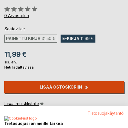
Arvostelu::
0%
0
Arvostelua
Saatavilla::
PAINETTU KIRJA
31,50 €
E-KIRJA
11,99 €
11,99 €
sis. alv.
Heti ladattavissa
LISÄÄ OSTOSKORIIN
Lisää muistilistalle
Arvostele tuote
Tietosuojakäytäntö
Tietosuojasi on meille tärkeä