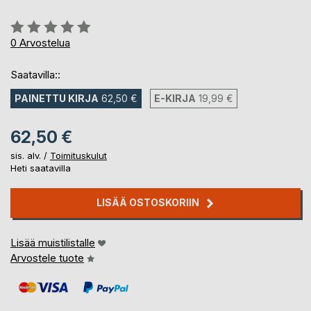
Arvostelu::
0%
0
Arvostelua
Saatavilla::
PAINETTU KIRJA
62,50 €
E-KIRJA
19,99 €
62,50 €
sis. alv. /
Toimituskulut
Heti saatavilla
LISÄÄ OSTOSKORIIN
Lisää muistilistalle
Arvostele tuote