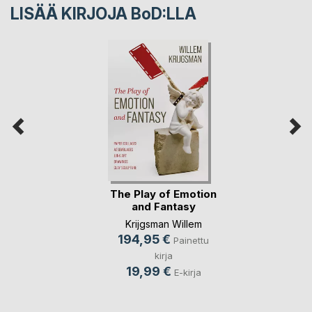
LISÄÄ KIRJOJA B
o
D:LLA
The Play of Emotion
and Fantasy
Krijgsman Willem
194,95 €
Painettu
kirja
19,99 €
E-kirja