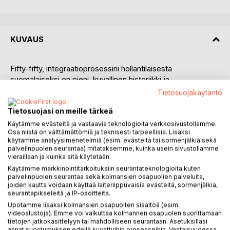
KUVAUS
Fifty-fifty, integraatioprosessini hollantilaisesta
suomalaiseksi on pieni, kuvallinen historiikki ja
selviytymiskertomus matrikkelikuvataiteilija,
Tietosuojakäytäntö
sisustusarkkitehti Willem Krijgsmanin (s.1953) integraatio-
Tietosuojasi on meille tärkeä
prosessista.
Hän kertoo, kuinka hän päätyi ensimmäiselle matkalleen
Käytämme evästeitä ja vastaavia teknologioita verkkosivustollamme.
Osa niistä on välttämättömiä ja teknisesti tarpeellisia. Lisäksi
Suomeen (1978) ja jäi pysyvästi (1981). Millaisten vaiheiden
käytämme analyysimenetelmiä (esim. evästeitä tai sormenjälkiä sekä
kautta, ja erityisesti paneutumalla suomalaiseen kulttuuriin,
palvelinpuolen seurantaa) mitataksemme, kuinka usein sivustollamme
hän on löytänyt tasapainon syntymämaansa ja kotimaansa
vieraillaan ja kuinka sitä käytetään.
välillä, fifty-fifty.
Käytämme markkinointitarkoituksiin seurantateknologioita kuten
Historiikki on ainutlaatuinen, koska se on kuvallinen
palvelinpuolen seurantaa sekä kolmansien osapuolien palveluita,
joiden kautta voidaan käyttää laiteriippuvaisia evästeitä, sormenjälkiä,
kertomus integraatioprosessista. Se käsittelee hänen
seurantapikseleitä ja IP-osoitteita.
sopeutumistaan uuteen kotimaahansa erityisesti Suomen
Upotamme lisäksi kolmansien osapuolten sisältöä (esim.
kultakauden maalaustaiteen kautta. Hänen kertomuksensa
videoalustoja). Emme voi vaikuttaa kolmannen osapuolen suorittamaan
ovat kertomuksia elämän vaiheista, tapahtumista ja
tietojen jatkokäsittelyyn tai mahdolliseen seurantaan. Asetuksillasi
annat suostumuksen edellä kuvattuihin prosesseihin. Vastaisuudessa