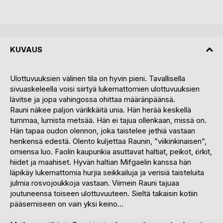
KUVAUS
Ulottuvuuksien välinen tila on hyvin pieni. Tavallisella
sivuaskeleella voisi siirtyä lukemattomien ulottuvuuksien
lävitse ja jopa vahingossa ohittaa määränpäänsä.
Rauni näkee paljon värikkäitä unia. Hän herää keskellä
tummaa, lumista metsää. Hän ei tajua ollenkaan, missä on.
Hän tapaa oudon olennon, joka taistelee jethiä vastaan
henkensä edestä. Olento kuljettaa Raunin, ”viikinkinaisen”,
omiensa luo. Faolin kaupunkia asuttavat haltiat, peikot, örkit,
hiidet ja maahiset. Hyvän haltian Mifgaelin kanssa hän
läpikäy lukemattomia hurjia seikkailuja ja verisiä taisteluita
julmia rosvojoukkoja vastaan. Viimein Rauni tajuaa
joutuneensa toiseen ulottuvuuteen. Sieltä takaisin kotiin
pääsemiseen on vain yksi keino…