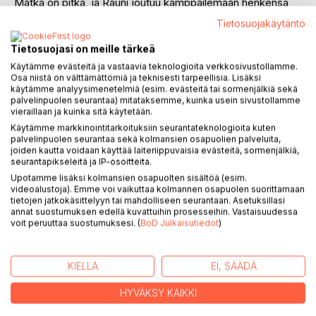
Matka on pitkä, ja Rauni joutuu kamppailemaan henkensä
edestä. Hän asemoi rautakankensa, veti sen sivulle ja
Tietosuojakäytäntö
pamautti hiittä leukaan mahtavalla svingillä. Naisen kallo
murtui ja tämä lensi alas pukilta. Mifgael onnistui
Tietosuojasi on meille tärkeä
vilkaisemaan tilannetta kuullessaan Raunin huudahduksen
Käytämme evästeitä ja vastaavia teknologioita verkkosivustollamme.
samalla kun väisteli haltiamiehen miekansivalluksia. Hän
Osa niistä on välttämättömiä ja teknisesti tarpeellisia. Lisäksi
käytämme analyysimenetelmiä (esim. evästeitä tai sormenjälkiä sekä
nyökkäsi Raunille hyväksyvästi. Hän näki naisen ilmeestä,
palvelinpuolen seurantaa) mitataksemme, kuinka usein sivustollamme
että oli ensimmäinen kerta, kun tämä satutti toista pahasti.
vieraillaan ja kuinka sitä käytetään.
Käytämme markkinointitarkoituksiin seurantateknologioita kuten
Haltiakulttuuri on läpikäymässä jotenkin tutun tuntuista
palvelinpuolen seurantaa sekä kolmansien osapuolien palveluita,
muutosprosessia. Haltiakaupunki oli siinä mielessä
joiden kautta voidaan käyttää laiteriippuvaisia evästeitä, sormenjälkiä,
seurantapikseleitä ja IP-osoitteita.
erikoinen, että siellä ei ollut lakeja. Lakeja ei juurikaan
Upotamme lisäksi kolmansien osapuolten sisältöä (esim.
tarvittu, koska rikoksia ei juuri tapahtunut. Kenenkään ei
videoalustoja). Emme voi vaikuttaa kolmannen osapuolen suorittamaan
tarvinnut varastaa, koska katsottiin, että kaikilla oli hyvät
tietojen jatkokäsittelyyn tai mahdolliseen seurantaan. Asetuksillasi
oltavat. Kaupungin elämä oli aina perustunut siihen, että
annat suostumuksen edellä kuvattuihin prosesseihin. Vastaisuudessa
voit peruuttaa suostumuksesi. (
BoD Julkaisutiedot
)
tänne sai tulla ja täällä sai olla. Kaupunkilaisiksi hyväksyttiin
ne, jotka arvostivat tätä perinnettä ja olivat soveliaita sen
pyörittämisessä. Nyt se ei enää sopinutkaan kaikille, vaan
KIELLÄ
EI, SÄÄDÄ
suvaitsemattomat halusivat ei-kaupunkilaiset muurien
ulkopuolelle.
HYVÄKSY KAIKKI
Poliittiset ääriliikkeet saavat jalansijaa. Kesken itsesäälin