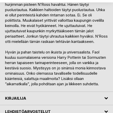
hurjimman pisteen N’Ross havahtui. Hänen täytyi
puolustautua. Kaikkien haltioiden täytyi puolustautua. Uhka
ei ollut perinteistä kahden rintaman sotaa. Ei. Se oli
poliittista. Muukalaiset yrittivät valloittaa kaupungin ovelilla
keinoilla. He eivät hyökänneet. He ujuttautuivat. He
ujuttautuivat kaupunkiin myrkyttääkseen tämän jalot
periaatteet. Jonkun täytyi uhrautua kaikkien hyväksi. N’Ross
otti mielellään tämän raskaan tehtävän kantaakseen.
Hyvän ja pahan taistelu on ikuista ja universaalista. Faol
kuuluu suomalaisena versiona Harry Potterin tai Sormusten
herran tapaiseen tarinaperinteeseen, jolla on vankka ja
kestävä suosio. Mystisyys on jo sinänsä monia kiinnostava
ominaisuus. Onko olemassa tavalliselle todellisuudelle
käänteisiä, salattuja maailmoita? Lisäksi ollaan
”aikamatkalla”, jolla pohditaan ajan ja liikkeen suhdetta.
KIRJAILIJA
LEHDISTÖARVOSTELUT