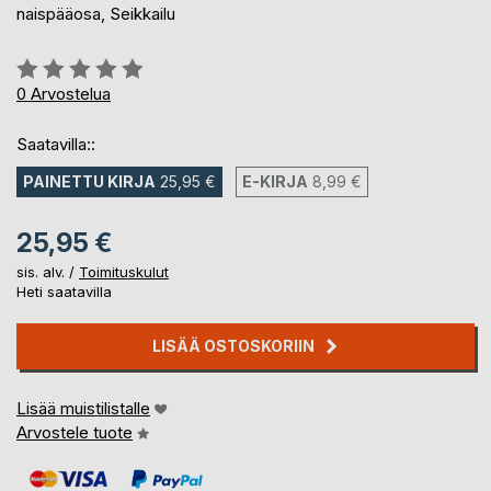
naispääosa, Seikkailu
Arvostelu::
0%
0
Arvostelua
Saatavilla::
PAINETTU KIRJA
25,95 €
E-KIRJA
8,99 €
25,95 €
sis. alv. /
Toimituskulut
Heti saatavilla
LISÄÄ OSTOSKORIIN
Lisää muistilistalle
Arvostele tuote