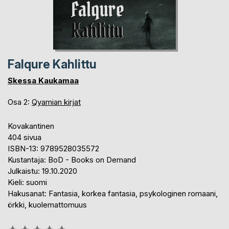
Falqure Kahlittu
Skessa Kaukamaa
Osa 2:
Qyamian kirjat
Kovakantinen
404 sivua
ISBN-13: 9789528035572
Kustantaja: BoD - Books on Demand
Julkaistu: 19.10.2020
Kieli: suomi
Hakusanat: Fantasia, korkea fantasia, psykologinen romaani,
örkki, kuolemattomuus
Arvostelu::