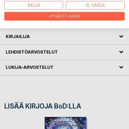
Falqure Kahlittu jatkaa Qyamian kirjat -sarjaa, jonka
KIELLÄ
EI, SÄÄDÄ
ensimmäinen osa (Zequera Kätketty) julkaistiin 2019.
HYVÄKSY KAIKKI
Qyamian kirjat ovat syntyneet rakkaudesta Örkkeihin.
KIRJAILIJA
LEHDISTÖARVOSTELUT
LUKIJA-ARVOSTELUT
LISÄÄ KIRJOJA B
o
D:LLA