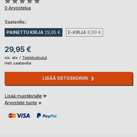
0%
0
Arvostelua
Saatavilla::
PAINETTU KIRJA
29,95 €
E-KIRJA
8,99 €
29,95 €
sis. alv. /
Toimituskulut
Heti saatavilla
LISÄÄ OSTOSKORIIN
Lisää muistilistalle
Arvostele tuote