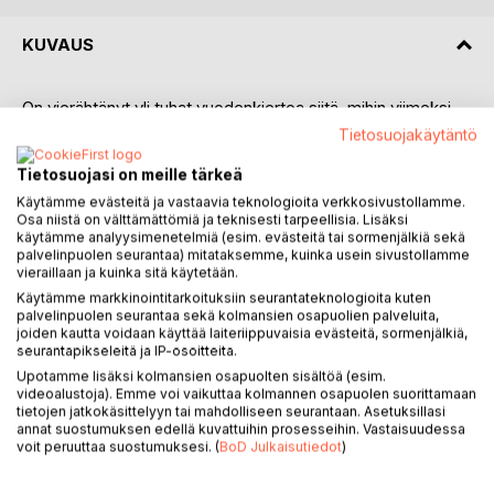
KUVAUS
On vierähtänyt yli tuhat vuodenkiertoa siitä, mihin viimeksi
jäimme - joten nyt on aika jatkaa tarinaa.
Tietosuojakäytäntö
Tietosuojasi on meille tärkeä
Vaiennut Meri on saattanut kansansa umpikujaan. Ja mikä
pahinta, Qyamiaa vastaan on nousemassa uusi uhka - itse
Käytämme evästeitä ja vastaavia teknologioita verkkosivustollamme.
Osa niistä on välttämättömiä ja teknisesti tarpeellisia. Lisäksi
jumalat. Ne ovat kääntyneet luomaansa vastaan ja
käytämme analyysimenetelmiä (esim. evästeitä tai sormenjälkiä sekä
haikailevat Merta puolelleen. Joten onko Qyamian tuho
palvelinpuolen seurantaa) mitataksemme, kuinka usein sivustollamme
sinetöity lopullisesti, kun Suuret Vuoret ovat menettäneet
vieraillaan ja kuinka sitä käytetään.
merkityksensä yhtä lailla kuin Epäkuolleetkin...
Käytämme markkinointitarkoituksiin seurantateknologioita kuten
Mutta maailmasta löytyy kuitenkin eräs, joka on päättänyt
palvelinpuolen seurantaa sekä kolmansien osapuolien palveluita,
joiden kautta voidaan käyttää laiteriippuvaisia evästeitä, sormenjälkiä,
viedä kansansa siihen sotaan, jota varten heidät on luotu.
seurantapikseleitä ja IP-osoitteita.
Epäkuolleiden johtaja, Gregon.
Upotamme lisäksi kolmansien osapuolten sisältöä (esim.
videoalustoja). Emme voi vaikuttaa kolmannen osapuolen suorittamaan
"Entä sinä, tahdotko sinä tuhota vai pelastaa tämän
tietojen jatkokäsittelyyn tai mahdolliseen seurantaan. Asetuksillasi
annat suostumuksen edellä kuvattuihin prosesseihin. Vastaisuudessa
maailman?"
voit peruuttaa suostumuksesi. (
BoD Julkaisutiedot
)