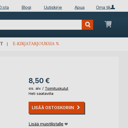
D:sta
Blogi
Uutiskirje
Apua
Oma tili
Ostosko
T
E-KIRJATARJOUKSIA %
8,50 €
sis. alv. /
Toimituskulut
Heti saatavilla
LISÄÄ OSTOSKORIIN
Lisää muistilistalle