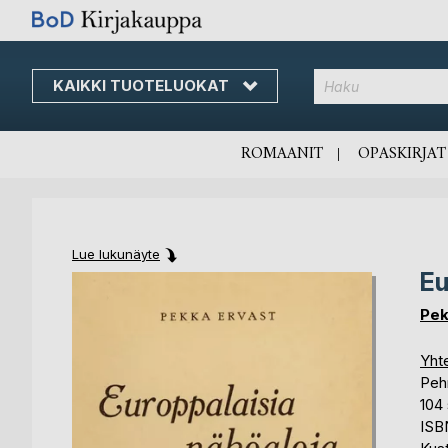
KAIKKI TUOTELUOKAT
Skip
to
Content
ROMAANIT
OPASKIRJAT
Lue lukunäyte
Eu
Skip
Skip
to
to
Pek
the
the
end
beginning
Yhte
of
of
Peh
the
the
104 
images
images
ISB
gallery
gallery