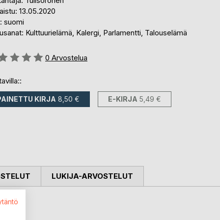
antaja: Tulisoronen
aistu: 13.05.2020
i: suomi
sanat: Kulttuurielämä, Kalergi, Parlamentti, Talouselämä
stelu::
0
Arvostelua
avilla::
PAINETTU KIRJA
8,50 €
E-KIRJA
5,49 €
OSTELUT
LUKIJA-ARVOSTELUT
ytäntö