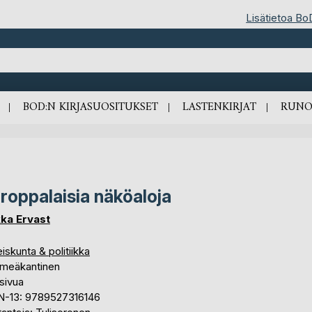
Lisätietoa Bo
BOD:N KIRJASUOSITUKSET
LASTENKIRJAT
RUNO
roppalaisia näköaloja
ka Ervast
iskunta & politiikka
meäkantinen
sivua
N-13: 9789527316146