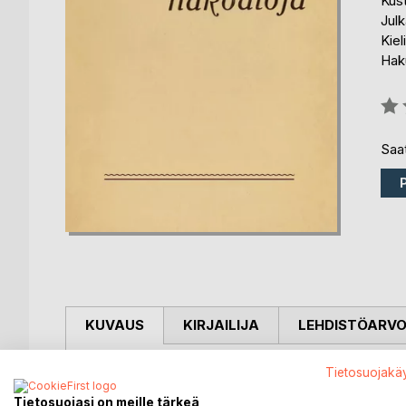
Kust
Julk
Kiel
Haku
Arvo
0%
Saat
KUVAUS
KIRJAILIJA
LEHDISTÖARV
Sisällys:
Tietosuojakä
- Europpalaisia näköaloja
Tietosuojasi on meille tärkeä