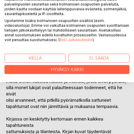
palvelinpuolen seurantaa sekä kolmansien osapuolien palveluita,
Bretagne,
joiden kautta voidaan käyttää laiteriippuvaisia evästeitä, sormenjälkiä,
Englanti ja Irlanti, Kroatia, Italian Cairo Montenotte, Norjan
seurantapikseleitä ja IP-osoitteita.
Mo-i-Rana, Ruotsi ja Saksa, Lappeenranta ja Kajaani,
Upotamme lisäksi kolmansien osapuolten sisältöä (esim.
Italian Milano ja Torino, Espanja, Berliini, Rooma, Saksan
videoalustoja). Emme voi vaikuttaa kolmannen osapuolen suorittamaan
tietojen jatkokäsittelyyn tai mahdolliseen seurantaan. Asetuksillasi
ympäriajo, Pohjanmaa, Saksan Schwäbisch Hall, Hampuri
annat suostumuksen edellä kuvattuihin prosesseihin. Vastaisuudessa
Ruotsin kautta, Lyypekki Ruotsin kautta, Lappeenranta ja
voit peruuttaa suostumuksesi. (
BoD Julkaisutiedot
)
Kaustinen, Norjan Nordkapp, Rovaniemi, Milano (Mallorca),
Saksan Worms, Slovakian Bratislava (Rodos), Ranskan
Nancy,
KIELLÄ
EI, SÄÄDÄ
Nizza ja Sotkamo, Saksan Rügen, Itävalta ja Kittilä.
HYVÄKSY KAIKKI
Kirja on tarkoitettu naisille ja miehille, jotka pyöräilevät,
mutta ennen kaikkea naisille ja miehille, jotka eivät pyöräile,
sillä monet lukijat ovat palautteessaan todenneet, että he
eivät
olisi arvanneet, että pitkillä pyörämatkoilla sattuneet
tapahtumat ovat niin jännittäviä ja mukaansa tempaavia.
Kirjassa on keskitytty kertomaan ennen kaikkea
tapahtuneista
sattumuksista ja tilanteista. Kirjan kuvat täydentävät