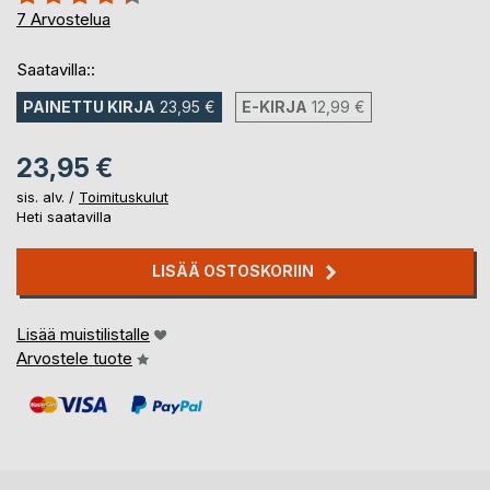
86%
7
Arvostelua
Saatavilla::
PAINETTU KIRJA
23,95 €
E-KIRJA
12,99 €
23,95 €
sis. alv. /
Toimituskulut
Heti saatavilla
LISÄÄ OSTOSKORIIN
Lisää muistilistalle
Arvostele tuote