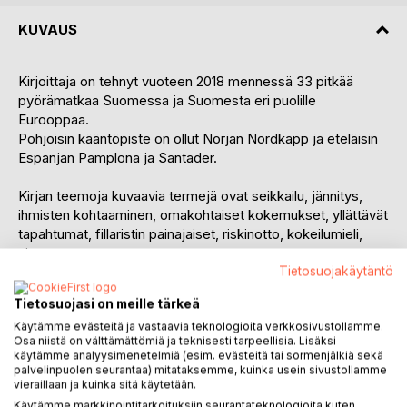
KUVAUS
Kirjoittaja on tehnyt vuoteen 2018 mennessä 33 pitkää
pyörämatkaa Suomessa ja Suomesta eri puolille
Eurooppaa.
Pohjoisin kääntöpiste on ollut Norjan Nordkapp ja eteläisin
Espanjan Pamplona ja Santader.
Kirjan teemoja kuvaavia termejä ovat seikkailu, jännitys,
ihmisten kohtaaminen, omakohtaiset kokemukset, yllättävät
tapahtumat, fillaristin painajaiset, riskinotto, kokeilumieli,
sisu,
camping, nähtävyydet, huumori, tapahtumiin liittyvät
Tietosuojakäytäntö
valokuvat,
Tietosuojasi on meille tärkeä
yli 30:n vuoden aikaperspektiivi.
Käytämme evästeitä ja vastaavia teknologioita verkkosivustollamme.
Osa niistä on välttämättömiä ja teknisesti tarpeellisia. Lisäksi
Pyörälenkkien käännepisteet vuosina 1988-2018 ovat olleet
käytämme analyysimenetelmiä (esim. evästeitä tai sormenjälkiä sekä
aikajärjestyksessä:
palvelinpuolen seurantaa) mitataksemme, kuinka usein sivustollamme
vieraillaan ja kuinka sitä käytetään.
Italia ja Monaco, Budapest, Espanjan Pamplona ja
Santander, Praha Ruotsin ja Norjan kautta, Ranskan
Käytämme markkinointitarkoituksiin seurantateknologioita kuten