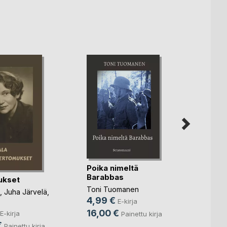
Kentt
Poika nimeltä
takaa
Barabbas
ukset
Kirsti 
Toni Tuomanen
12,9
,
Juha Järvelä
,
4,99 €
E-kirja
32,9
16,00 €
E-kirja
Painettu kirja
€
Painettu kirja