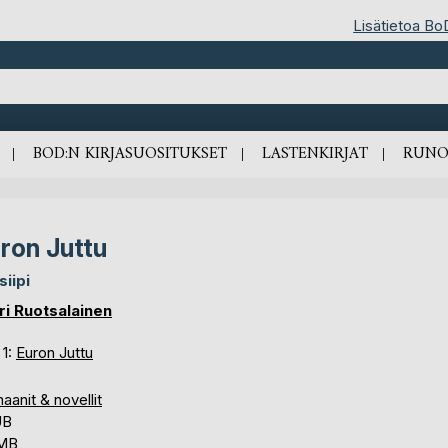
Lisätietoa Bo
BOD:N KIRJASUOSITUKSET
LASTENKIRJAT
RUNO
ron Juttu
siipi
ri Ruotsalainen
 1:
Euron Juttu
anit & novellit
UB
 MB