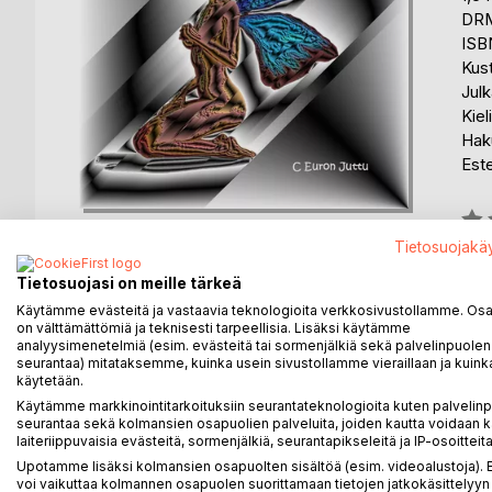
DRM
ISB
Kus
Julk
Kiel
Haku
Est
Arvo
0%
Tietosuojakä
Tietosuojasi on meille tärkeä
Käytämme evästeitä ja vastaavia teknologioita verkkosivustollamme. Osa 
KUVAUS
KIRJAILIJA
LEHDISTÖARV
on välttämättömiä ja teknisesti tarpeellisia. Lisäksi käytämme
analyysimenetelmiä (esim. evästeitä tai sormenjälkiä sekä palvelinpuolen
seurantaa) mitataksemme, kuinka usein sivustollamme vieraillaan ja kuinka
käytetään.
Euron Juttu-sarja koostuu lähinnä lyhyehköistä ker
Käytämme markkinointitarkoituksiin seurantateknologioita kuten palvelin
Kertomukset venyttävät ja rutistavat todellisuu
seurantaa sekä kolmansien osapuolien palveluita, joiden kautta voidaan k
niin rakkaus, kuolema kuin kauhukin.
laiteriippuvaisia evästeitä, sormenjälkiä, seurantapikseleitä ja IP-osoitteita
On myös joitain kertomuksia menneisyydestä tulevaan
Upotamme lisäksi kolmansien osapuolten sisältöä (esim. videoalustoja)
voi vaikuttaa kolmannen osapuolen suorittamaan tietojen jatkokäsittelyyn 