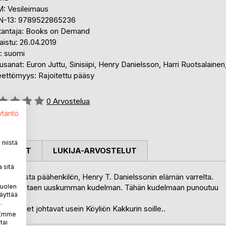
: Vesileimaus
N-13: 9789522865236
tantaja: Books on Demand
aistu: 26.04.2019
i: suomi
sanat: Euron Juttu, Sinisiipi, Henry Danielsson, Harri Ruotsalainen
eettömyys: Rajoitettu pääsy
stelu::
0
Arvostelua
ytäntö
niistä
OSTELUT
LUKIJA-ARVOSTELUT
 sitä
tomuksista päähenkilön, Henry T. Danielssonin elämän varrelta.
puolen
tta, muodostaen uuskumman kudelman. Tähän kudelmaan punoutuu
äyttää
.
, jäljet johtavat usein Köyliön Kakkurin soille..
. Emme
tai