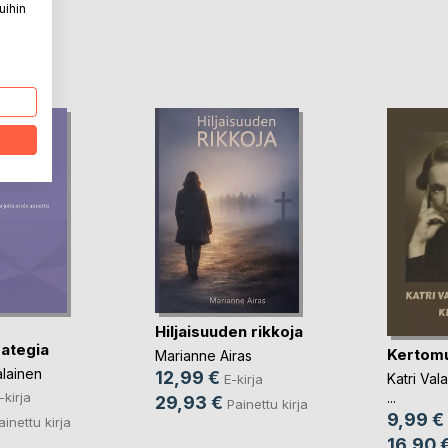
uihin
LA
Hiljaisuuden rikkoja
rategia
Kertom
Marianne Airas
alainen
12,99 €
Katri Vala
E-kirja
-kirja
...
29,93 €
Painettu kirja
9,99 €
ainettu kirja
16,90 