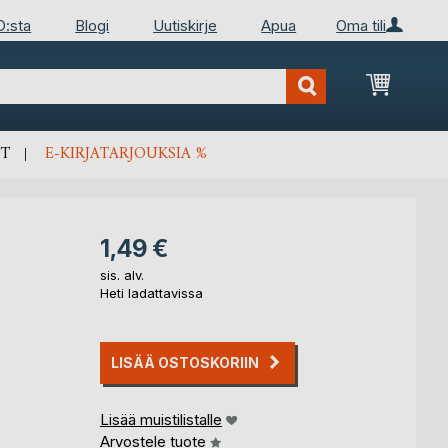
D:sta
Blogi
Uutiskirje
Apua
Oma tili
Ostosko
T
E-KIRJATARJOUKSIA %
1,49 €
sis. alv.
Heti ladattavissa
LISÄÄ OSTOSKORIIN
Lisää muistilistalle
Arvostele tuote