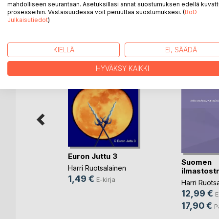
mahdolliseen seurantaan. Asetuksillasi annat suostumuksen edellä kuvatt
prosesseihin. Vastaisuudessa voit peruuttaa suostumuksesi. (
BoD
Julkaisutiedot
)
LISÄÄ KIRJOJA B
o
D:L
KIELLÄ
EI, SÄÄDÄ
HYVÄKSY KAIKKI
Euron Juttu 3
Suomen
Harri Ruotsalainen
ilmastost
1,49 €
E-kirja
Harri Ruots
n
12,99 €
E
ja
17,90 €
P
ettu kirja