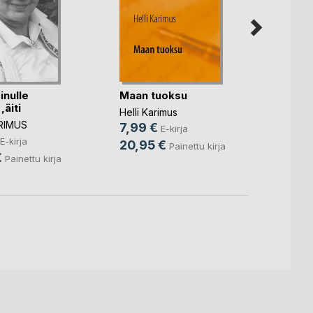
inulle
Maan tuoksu
Unohd
,äiti
kirjoi
Helli Karimus
ARIMUS
Helli K
7,99 €
E-kirja
3,99
E-kirja
20,95 €
Painettu kirja
€
6,50
Painettu kirja