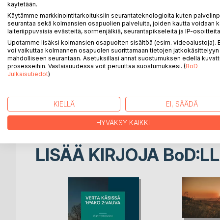
että mummi on vauraan talon tyttö ja ukki vähän k
käytetään.
mustalaispoika ja he mummi ja ukki rakastuvat toisi
Käytämme markkinointitarkoituksiin seurantateknologioita kuten palvelin
seurantaa sekä kolmansien osapuolien palveluita, joiden kautta voidaan k
mustalaispojan matkaan.
laiteriippuvaisia evästeitä, sormenjälkiä, seurantapikseleitä ja IP-osoitteita
Upotamme lisäksi kolmansien osapuolten sisältöä (esim. videoalustoja)
He ovat eri kulttuurista ja silti heidän liittonsa o
voi vaikuttaa kolmannen osapuolen suorittamaan tietojen jatkokäsittelyyn 
ennenvanhaa maalaistaloissa ja siellä oli maatalon ty
mahdolliseen seurantaan. Asetuksillasi annat suostumuksen edellä kuvatt
ymmärretä. muualla kuin maalaistaloissa. Ennen v
prosesseihin. Vastaisuudessa voit peruuttaa suostumuksesi. (
BoD
Julkaisutiedot
)
on hälvennyt tämä tarina tulee vähän myöhässä. mu
tarina kertoo ennakkoluulojen voittamisesta ennenv
KIELLÄ
EI, SÄÄDÄ
jään odottamaan arvostelua jota tarvitsen tähän ki
HYVÄKSY KAIKKI
LISÄÄ KIRJOJA B
o
D:L