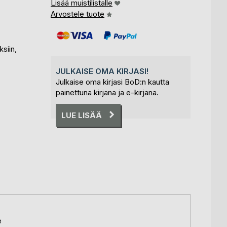
Lisää muistilistalle
Arvostele tuote
siin,
JULKAISE OMA KIRJASI!
Julkaise oma kirjasi BoD:n kautta
painettuna kirjana ja e-kirjana.
LUE LISÄÄ
e