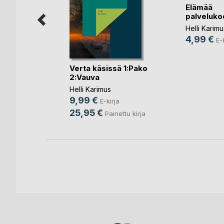
Elämää
palveluko
Helli Karimu
4,99 €
E-
tisika ja
Verta käsissä 1:Pako
..)
2:Vauva
Helli Karimus
9,99 €
a
E-kirja
25,95 €
ettu kirja
Painettu kirja