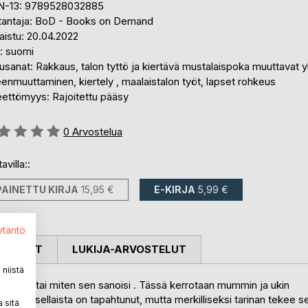
N-13: 9789528032885
tantaja: BoD - Books on Demand
aistu: 20.04.2022
i: suomi
sanat: Rakkaus, talon tyttö ja kiertävä mustalaispoka muuttavat yk
enmuuttaminen, kiertely , maalaistalon työt, lapset rohkeus
eettömyys: Rajoitettu pääsy
stelu::
0
Arvostelua
avilla::
PAINETTU KIRJA
15,95 €
E-KIRJA
5,99 €
ytäntö
OSTELUT
LUKIJA-ARVOSTELUT
niistä
a vaari tai miten sen sanoisi . Tässä kerrotaan mummin ja ukin
nahan sellaista on tapahtunut, mutta merkilliseksi tarinan tekee s
 sitä