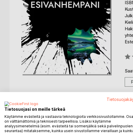
ISB
Kus
Julk
Kiel
Haku
yhte
Est
Arvo
0%
Saat
Tietosuojakä
KUVAUS
KIRJAILIJA
LEHDISTÖARV
Tietosuojasi on meille tärkeä
Käytämme evästeitä ja vastaavia teknologioita verkkosivustollamme. Osa 
on välttämättömiä ja teknisesti tarpeellisia. Lisäksi käytämme
kirja kertoo esivanhemmistani jotka olivat mummo j
analyysimenetelmiä (esim. evästeitä tai sormenjälkiä sekä palvelinpuolen
kohtaamisista ja heidän yhteen muuttamisestaan. Ai
seurantaa) mitataksemme, kuinka usein sivustollamme vieraillaan ja kuinka