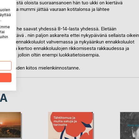
öyhemmistä oloista suoraansanoen hän tuo ukki on kiertävä
insa ja ja mummi jättää vauraan kotitalonsa ja lähtee
puolen
äyttää
.
. Emme
n kestävä ja he saavat yhdessä 8-14-lasta yhdessä. Eletään
tai
öt tehtävä . niin paljon askareita ettei nykypäivänä sellaista oikein
uihin
anhaa oli ennakkoluulot vahvemassa ja nykyäänkun ennakkoluulot
tta kirja kertoo ennakkoluulojen rikkomisesta rakkaudessa ja
anhaan jolloin oltiin enempi luokkatietoisempia.
rjaan nähden kiitos mielenkiinnostanne.
LA