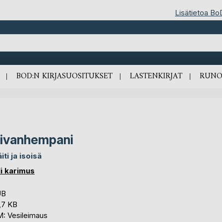
Lisätietoa Bo
BOD:N KIRJASUOSITUKSET
LASTENKIRJAT
RUNO
ivanhempani
iti ja isoisä
li karimus
UB
,7 KB
: Vesileimaus