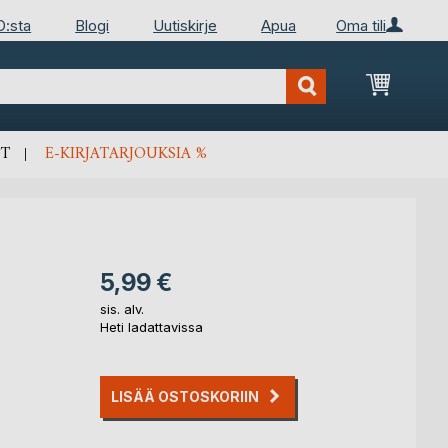
D:sta
Blogi
Uutiskirje
Apua
Oma tili
Ostosko
T
E-KIRJATARJOUKSIA %
5,99 €
sis. alv.
Heti ladattavissa
LISÄÄ OSTOSKORIIN