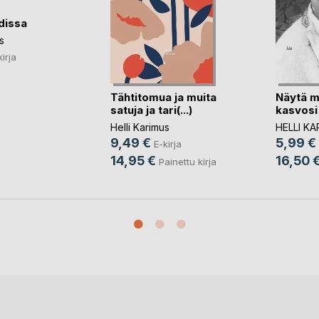
dissa
s
kirja
Tähtitomua ja muita
Näytä m
satuja ja tari(...)
kasvosi 
Helli Karimus
HELLI K
9,49 €
5,99 €
E-kirja
14,95 €
16,50 
Painettu kirja