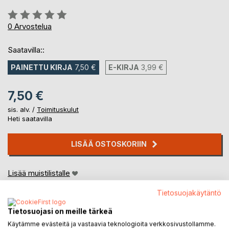
Arvostelu::
0%
0
Arvostelua
Saatavilla::
PAINETTU KIRJA
7,50 €
E-KIRJA
3,99 €
7,50 €
sis. alv. /
Toimituskulut
Heti saatavilla
LISÄÄ OSTOSKORIIN
Lisää muistilistalle
Arvostele tuote
Tietosuojakäytäntö
Tietosuojasi on meille tärkeä
Käytämme evästeitä ja vastaavia teknologioita verkkosivustollamme.