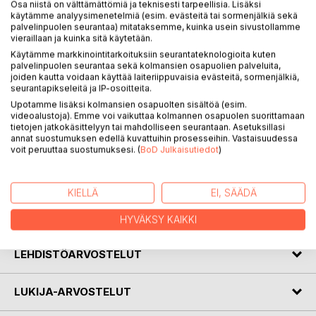
Osa niistä on välttämättömiä ja teknisesti tarpeellisia. Lisäksi
käytämme analyysimenetelmiä (esim. evästeitä tai sormenjälkiä sekä
palvelinpuolen seurantaa) mitataksemme, kuinka usein sivustollamme
vieraillaan ja kuinka sitä käytetään.
KUVAUS
Käytämme markkinointitarkoituksiin seurantateknologioita kuten
palvelinpuolen seurantaa sekä kolmansien osapuolien palveluita,
joiden kautta voidaan käyttää laiteriippuvaisia evästeitä, sormenjälkiä,
Sirpa Masalinin runot kertovat hänen elämästään
seurantapikseleitä ja IP-osoitteita.
erityisherkkänä ihmisenä. Kirjassa peilaantuvat ulkomailla
Upotamme lisäksi kolmansien osapuolten sisältöä (esim.
vietettyjen vuosien haasteet. Runot heijastavat Masalinin yli
videoalustoja). Emme voi vaikuttaa kolmannen osapuolen suorittamaan
tietojen jatkokäsittelyyn tai mahdolliseen seurantaan. Asetuksillasi
20 vuotta kestänyttä ikävää Suomeen, omaan äidinkieleen
annat suostumuksen edellä kuvattuihin prosesseihin. Vastaisuudessa
ja Lappiin.
voit peruuttaa suostumuksesi. (
BoD Julkaisutiedot
)
Elämän ylä ja alamäet, kärsimykset ja ilot kohtaavat
toisensa tässä Masalinin toisessa runokirjassa.
KIELLÄ
EI, SÄÄDÄ
KIRJAILIJA
HYVÄKSY KAIKKI
LEHDISTÖARVOSTELUT
LUKIJA-ARVOSTELUT