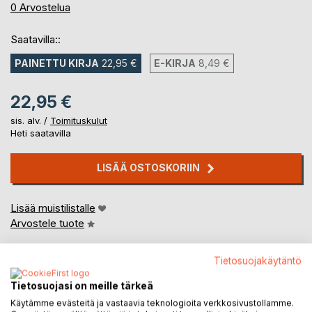
0%
0
Arvostelua
Saatavilla::
PAINETTU KIRJA
22,95 €
E-KIRJA
8,49 €
22,95 €
sis. alv. /
Toimituskulut
Heti saatavilla
LISÄÄ OSTOSKORIIN
Lisää muistilistalle
Arvostele tuote
Tietosuojakäytäntö
Tietosuojasi on meille tärkeä
Käytämme evästeitä ja vastaavia teknologioita verkkosivustollamme.