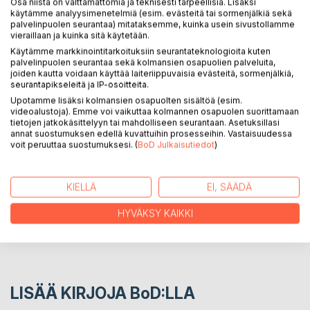
Osa niistä on välttämättömiä ja teknisesti tarpeellisia. Lisäksi
käytämme analyysimenetelmiä (esim. evästeitä tai sormenjälkiä sekä
KUVAUS
palvelinpuolen seurantaa) mitataksemme, kuinka usein sivustollamme
vieraillaan ja kuinka sitä käytetään.
Käytämme markkinointitarkoituksiin seurantateknologioita kuten
Kirja kertoo viisaan Eppu-kissan yli 18 vuotta kestäneestä
palvelinpuolen seurantaa sekä kolmansien osapuolien palveluita,
elämäntaipaleesta lajitoveriensa ja ihmisomaistensa rinnalla
joiden kautta voidaan käyttää laiteriippuvaisia evästeitä, sormenjälkiä,
seurantapikseleitä ja IP-osoitteita.
vapaana menemään ja tulemaan.
Upotamme lisäksi kolmansien osapuolten sisältöä (esim.
videoalustoja). Emme voi vaikuttaa kolmannen osapuolen suorittamaan
tietojen jatkokäsittelyyn tai mahdolliseen seurantaan. Asetuksillasi
KIRJAILIJA
annat suostumuksen edellä kuvattuihin prosesseihin. Vastaisuudessa
voit peruuttaa suostumuksesi. (
BoD Julkaisutiedot
)
LEHDISTÖARVOSTELUT
KIELLÄ
EI, SÄÄDÄ
LUKIJA-ARVOSTELUT
HYVÄKSY KAIKKI
LISÄÄ KIRJOJA B
o
D:LLA