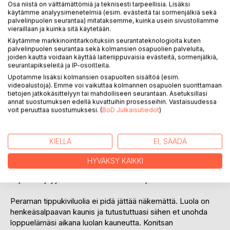
Osa niistä on välttämättömiä ja teknisesti tarpeellisia. Lisäksi
astua omaan suureen lomaseikkailuun. Seikkailun kohteena
käytämme analyysimenetelmiä (esim. evästeitä tai sormenjälkiä sekä
voi olla Nekromanteion, joka sijaitsee Mesapotamoksen
palvelinpuolen seurantaa) mitataksemme, kuinka usein sivustollamme
kylässä ja vie meidät antiikin ajan kuolleiden kaupunkiin.
vieraillaan ja kuinka sitä käytetään.
Laivaretkelle voi lähteä Paxokselle ja Antipaxokselle sekä
Käytämme markkinointitarkoituksiin seurantateknologioita kuten
palvelinpuolen seurantaa sekä kolmansien osapuolien palveluita,
Korfun kaupunkiin. Korfulla voi vierailla rapistuneissa
joiden kautta voidaan käyttää laiteriippuvaisia evästeitä, sormenjälkiä,
linnoituksissa tai Sissin palatsilla. Kuuluisa Akheron-joki
seurantapikseleitä ja IP-osoitteita.
odottaa kahlaajaansa. Siellä Akhilleus-jumalan äiti piti
Upotamme lisäksi kolmansien osapuolten sisältöä (esim.
poikaansa kantapäästä kiinni ja kastoi tämän Hadeksen
videoalustoja). Emme voi vaikuttaa kolmannen osapuolen suorittamaan
portilla kuolemattomaksi.
tietojen jatkokäsittelyyn tai mahdolliseen seurantaan. Asetuksillasi
annat suostumuksen edellä kuvattuihin prosesseihin. Vastaisuudessa
voit peruuttaa suostumuksesi. (
BoD Julkaisutiedot
)
Yksi tunnetuimmista kohteista on Meteora, jossa luostarit
on rakennettu korkeiden kivipylväiden päälle. Kun Meteora
on nähty, voidaan lähteä seuraavaksi vaikkapa Albaniaan,
KIELLÄ
EI, SÄÄDÄ
jossa sijaitsee Butrintin arkeologinen alue. Butrintin
nähtävyyksiä voi mennä miettimään Sarandan kaupungin
HYVÄKSY KAIKKI
kahviloihin tai ravintoloihin. Uskonelämästä kiinnostuneille
kirjasta löytyy runsaasti kuvia kirkoista ja luostareista.
Peraman tippukiviluolia ei pidä jättää näkemättä. Luola on
henkeäsalpaavan kaunis ja tutustuttuasi siihen et unohda
loppuelämäsi aikana luolan kauneutta. Konitsan