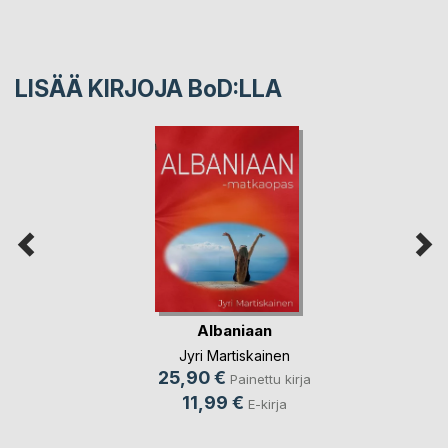
LISÄÄ KIRJOJA B
o
D:LLA
Albaniaan
Jyri Martiskainen
25,90 €
Painettu kirja
11,99 €
E-kirja