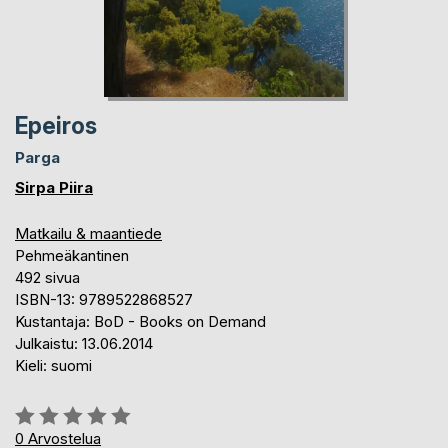
Epeiros
Parga
Sirpa Piira
Matkailu & maantiede
Pehmeäkantinen
492 sivua
ISBN-13: 9789522868527
Kustantaja: BoD - Books on Demand
Julkaistu: 13.06.2014
Kieli: suomi
Arvostelu::
0%
0
Arvostelua