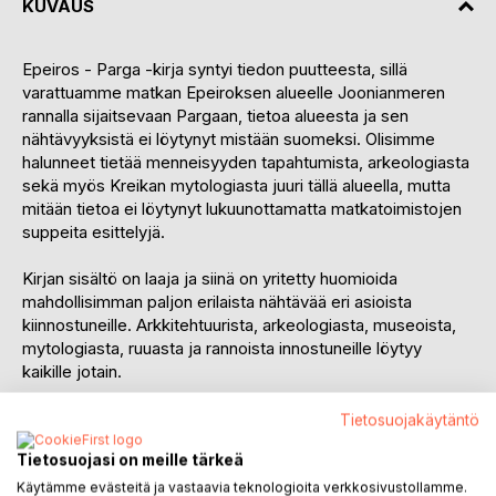
KUVAUS
Epeiros - Parga -kirja syntyi tiedon puutteesta, sillä
varattuamme matkan Epeiroksen alueelle Joonianmeren
rannalla sijaitsevaan Pargaan, tietoa alueesta ja sen
nähtävyyksistä ei löytynyt mistään suomeksi. Olisimme
halunneet tietää menneisyyden tapahtumista, arkeologiasta
sekä myös Kreikan mytologiasta juuri tällä alueella, mutta
mitään tietoa ei löytynyt lukuunottamatta matkatoimistojen
suppeita esittelyjä.
Kirjan sisältö on laaja ja siinä on yritetty huomioida
mahdollisimman paljon erilaista nähtävää eri asioista
kiinnostuneille. Arkkitehtuurista, arkeologiasta, museoista,
mytologiasta, ruuasta ja rannoista innostuneille löytyy
kaikille jotain.
Kirja esittelee Pargan kylät ja niiden nähtävyydet sekä
Tietosuojakäytäntö
vaiherikkaan historian ja kuuluisan maamerkin eli
Tietosuojasi on meille tärkeä
venetsialaisen linnoituksen. Kirjasta löytyy valaisevaa tietoa
Pargasta tehtäviin retkiin, joten vinkkien perusteella voi
Käytämme evästeitä ja vastaavia teknologioita verkkosivustollamme.