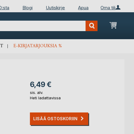
D:sta
Blogi
Uutiskirje
Apua
Oma tili
Ostosko
T
E-KIRJATARJOUKSIA %
6,49 €
sis. alv.
Heti ladattavissa
LISÄÄ OSTOSKORIIN