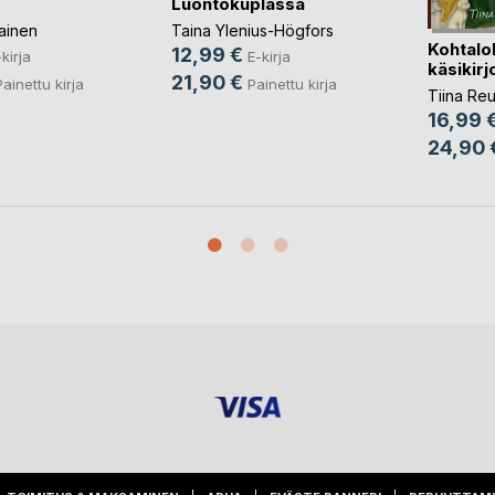
Luontokuplassa
kainen
Taina Ylenius-Högfors
Kohtalo
12,99 €
kirja
E-kirja
käsikirj
21,90 €
Painettu kirja
Painettu kirja
Tiina Re
16,99 
24,90 