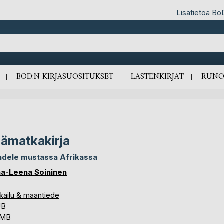
Lisätietoa Bo
BOD:N KIRJASUOSITUKSET
LASTENKIRJAT
RUNO
ämatkakirja
dele mustassa Afrikassa
a-Leena Soininen
kailu & maantiede
UB
 MB