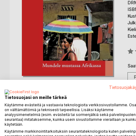
DRM
ISB
Kus
Julk
Kiel
Est
Arvo
0%
Saat
Tietosuojakä
Tietosuojasi on meille tärkeä
Käytämme evästeitä ja vastaavia teknologioita verkkosivustollamme. Osa 
KUVAUS
KIRJAILIJA
LEHDISTÖARV
on välttämättömiä ja teknisesti tarpeellisia. Lisäksi käytämme
analyysimenetelmiä (esim. evästeitä tai sormenjälkiä sekä palvelinpuolen
seurantaa) mitataksemme, kuinka usein sivustollamme vieraillaan ja kuinka
Epämatkakirja vie Afrikan hikisiin tunnelmiin Kongo
käytetään.
Kamerunista. Siellä tapaa Suomen kesän, mutta puu
Käytämme markkinointitarkoituksiin seurantateknologioita kuten palvelin
lapsuuden muistot heräävät eloon, kun hän tekee ha