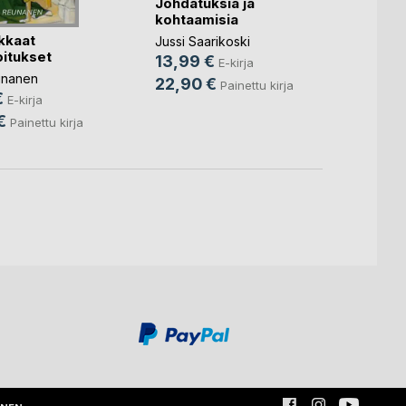
Johdatuksia ja
Val d'
kohtaamisia
Oksitan
kkaat
Jussi Saarikoski
Jani K
oitukset
13,99 €
6,99
E-kirja
unanen
22,90 €
18,9
Painettu kirja
€
E-kirja
€
Painettu kirja