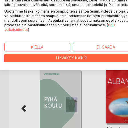
seurantaa sekä kolmansien osapuolien palveluita, joiden kautta voidaan k
laiteriippuvaisia evästeitä, sormenjälkiä, seurantapikseleitä ja IP-osoitteita
kulttuurien väliset erot paljastuvat ongelmien ratka
Mundele ihmettelee afrikkalaisten business-henki
Upotamme lisäksi kolmansien osapuolten sisältöä (esim. videoalustoja)
voi vaikuttaa kolmannen osapuolen suorittamaan tietojen jatkokäsittelyyn 
saa selityksensä. Mundele matkusti Kinshasassa ja
mahdolliseen seurantaan. Asetuksillasi annat suostumuksen edellä kuvatt
tutustumaan tavallista turistia syvemmin afrikkala
prosesseihin. Vastaisuudessa voit peruuttaa suostumuksesi. (
BoD
Mundelen mukaan – bon appétit!
Julkaisutiedot
)
KIELLÄ
EI, SÄÄDÄ
LISÄÄ KIRJOJA B
o
D:L
HYVÄKSY KAIKKI