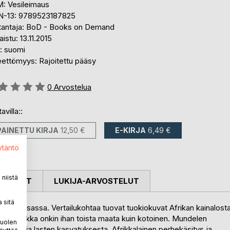
: Vesileimaus
N-13: 9789523187825
tantaja: BoD - Books on Demand
aistu: 13.11.2015
i: suomi
eettömyys: Rajoitettu pääsy
stelu::
0
Arvostelua
avilla::
PAINETTU KIRJA
12,50 €
E-KIRJA
6,49 €
ytäntö
niistä
OSTELUT
LUKIJA-ARVOSTELUT
 sitä
n Kinshasassa. Vertailukohtaa tuovat tuokiokuvat Afrikan kainalost
terihiekka onkin ihan toista maata kuin kotoinen. Mundelen
puolen
vaintoja lasten kasvatuksesta. Afrikkalainen perhekäsitys ja