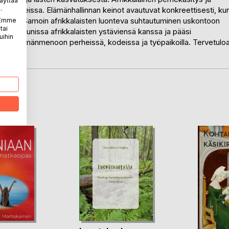
äyttää
.
isutilanteissa. Elämänhallinnan keinot avautuvat konkreettisesti, ku
syyttä. Samoin afrikkalaisten luonteva suhtautuminen uskontoon
. Emme
tai
 Kamerunissa afrikkalaisten ystäviensä kanssa ja pääsi
uihin
iseen elämänmenoon perheissä, kodeissa ja työpaikoilla. Tervetulo
LA