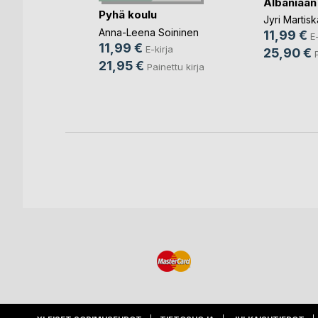
Albaniaan
llon
Pyhä koulu
Jyri Martis
Anna-Leena Soininen
11,99 €
E-
en
11,99 €
E-kirja
25,90 €
ja
21,95 €
Painettu kirja
nettu kirja