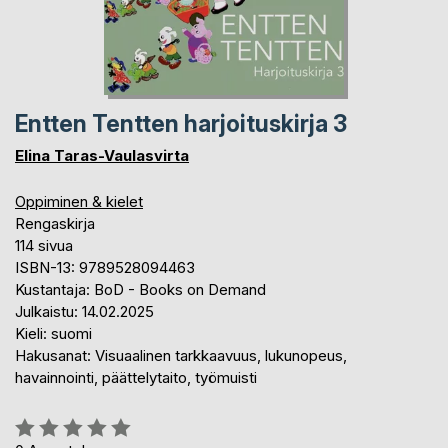
Entten Tentten harjoituskirja 3
Elina Taras-Vaulasvirta
Oppiminen & kielet
Rengaskirja
114 sivua
ISBN-13: 9789528094463
Kustantaja: BoD - Books on Demand
Julkaistu: 14.02.2025
Kieli: suomi
Hakusanat: Visuaalinen tarkkaavuus, lukunopeus,
havainnointi, päättelytaito, työmuisti
Arvostelu::