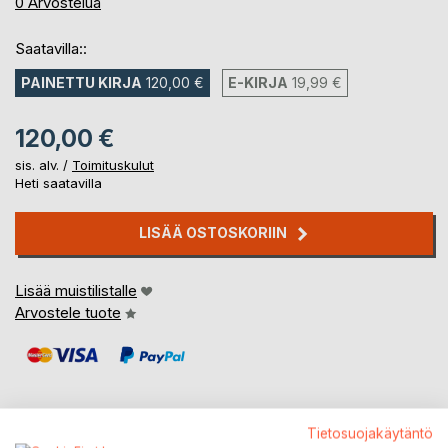
0%
0
Arvostelua
Saatavilla::
PAINETTU KIRJA
120,00 €
E-KIRJA
19,99 €
120,00 €
sis. alv. /
Toimituskulut
Heti saatavilla
LISÄÄ OSTOSKORIIN
Lisää muistilistalle
Arvostele tuote
Tietosuojakäytäntö