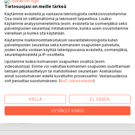
KUVAUS
Tietosuojasi on meille tärkeä
Käytämme evästeitä ja vastaavia teknologioita verkkosivustollamme.
Osa niistä on välttämättömiä ja teknisesti tarpeellisia. Lisäksi
Entten Tentten on harjoituskirja visuaalisen tarkkaavuuden,
käytämme analyysimenetelmiä (esim. evästeitä tai sormenjälkiä sekä
palvelinpuolen seurantaa) mitataksemme, kuinka usein sivustollamme
silmän ja käden koordinaation, päättelytaitojen ja omien
vieraillaan ja kuinka sitä käytetään.
havaintojen tekemisen ja pitkäjänteiseen työskentelyn
Käytämme markkinointitarkoituksiin seurantateknologioita kuten
harjoitteluun kuva-aineistojen parissa.
palvelinpuolen seurantaa sekä kolmansien osapuolien palveluita,
joiden kautta voidaan käyttää laiteriippuvaisia evästeitä, sormenjälkiä,
Harjoitukset sopivat tehtäviksi koko luokalla, S2-tunneilla,
seurantapikseleitä ja IP-osoitteita.
pienryhmäopetuksessa, puheopetuksessa...
Upotamme lisäksi kolmansien osapuolten sisältöä (esim.
videoalustoja). Emme voi vaikuttaa kolmannen osapuolen suorittamaan
tietojen jatkokäsittelyyn tai mahdolliseen seurantaan. Asetuksillasi
Kirjan sisältö koostuu kuvasivuista, joissa on tehtävänä
annat suostumuksen edellä kuvattuihin prosesseihin. Vastaisuudessa
piirtää kuvat samanlaiksi, etsiä kuvien eroavaisuudet,
voit peruuttaa suostumuksesi. (
BoD Julkaisutiedot
)
yhdistää kuvan osat oikeisiin paikkoihin, koota kuva paloista
kokonaiseksi, yhdistää kuvan yhteenkuuluvia osia, etsiä
kuvista sinne kuuluvia asioita, tunnistaa kuvan henkilöitä
KIELLÄ
EI, SÄÄDÄ
siluettihahmoina, kuvasarjoja muistipeleihin ja kertomuksiin.
HYVÄKSY KAIKKI
KIRJAILIJA