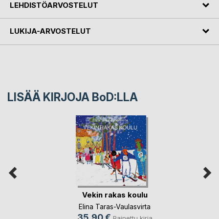
LEHDISTÖARVOSTELUT
LUKIJA-ARVOSTELUT
LISÄÄ KIRJOJA B
o
D:LLA
Vekin rakas koulu
Elina Taras-Vaulasvirta
35,90 €
Painettu kirja