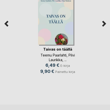
Taivas on täällä
Teemu Paarlahti
,
Pilvi
Laurikka
, ...
6,49 €
E-kirja
9,90 €
Painettu kirja