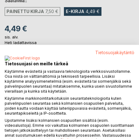
Saatavilla::
PAINETTU KIRJA
7,50 €
E-KIRJA
4,49 €
4,49 €
sis. alv.
Heti ladattavissa
Tietosuojakäytäntö
Tietosuojasi on meille tärkeä
LISÄÄ OSTOSKORIIN
Käytämme evästeitä ja vastaavia teknologioita verkkosivustollamme.
Osa niistä on välttämättömiä ja teknisesti tarpeellisia. Lisäksi
Lisää muistilistalle
käytämme analyysimenetelmiä (esim. evästeitä tai sormenjälkiä sekä
palvelinpuolen seurantaa) mitataksemme, kuinka usein sivustollamme
Arvostele tuote
vieraillaan ja kuinka sitä käytetään.
Käytämme markkinointitarkoituksiin seurantateknologioita kuten
palvelinpuolen seurantaa sekä kolmansien osapuolien palveluita,
joiden kautta voidaan käyttää laiteriippuvaisia evästeitä, sormenjälkiä,
seurantapikseleitä ja IP-osoitteita.
Upotamme lisäksi kolmansien osapuolten sisältöä (esim.
videoalustoja). Emme voi vaikuttaa kolmannen osapuolen suorittamaan
tietojen jatkokäsittelyyn tai mahdolliseen seurantaan. Asetuksillasi
annat suostumuksen edellä kuvattuihin prosesseihin. Vastaisuudessa
KUVAUS