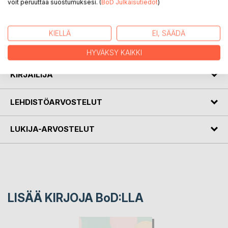
voit peruuttaa suostumuksesi. (
BoD Julkaisutiedot
)
Runoja alakulosta, toivosta ja kuusta. Ennen kesää kadotus
KIELLÄ
EI, SÄÄDÄ
on itsenäinen jatko tekijän kokoelmalle Vain tuuli tyyntyy
yöksi (2018).
HYVÄKSY KAIKKI
KIRJAILIJA
LEHDISTÖARVOSTELUT
LUKIJA-ARVOSTELUT
LISÄÄ KIRJOJA B
o
D:LLA