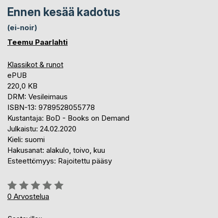
Ennen kesää kadotus
(ei-noir)
Teemu Paarlahti
Klassikot & runot
ePUB
220,0 KB
DRM: Vesileimaus
ISBN-13: 9789528055778
Kustantaja: BoD - Books on Demand
Julkaistu: 24.02.2020
Kieli: suomi
Hakusanat: alakulo, toivo, kuu
Esteettömyys: Rajoitettu pääsy
Arvostelu::
0%
0
Arvostelua