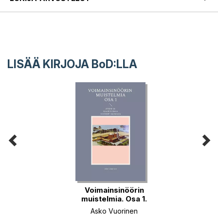
LISÄÄ KIRJOJA B
o
D:LLA
Voimainsinöörin
muistelmia. Osa 1.
Asko Vuorinen