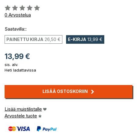
Arvostelu::
0%
0
Arvostelua
Saatavilla::
PAINETTU KIRJA
26,50 €
E-KIRJA
13,99 €
13,99 €
sis. alv.
Heti ladattavissa
LISÄÄ OSTOSKORIIN
Lisää muistilistalle
Arvostele tuote