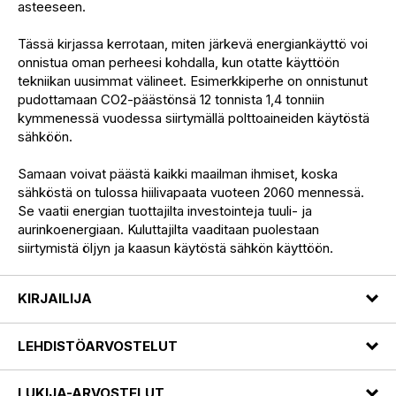
asteeseen.
Tässä kirjassa kerrotaan, miten järkevä energiankäyttö voi
onnistua oman perheesi kohdalla, kun otatte käyttöön
tekniikan uusimmat välineet. Esimerkkiperhe on onnistunut
pudottamaan CO2-päästönsä 12 tonnista 1,4 tonniin
kymmenessä vuodessa siirtymällä polttoaineiden käytöstä
sähköön.
Samaan voivat päästä kaikki maailman ihmiset, koska
sähköstä on tulossa hiilivapaata vuoteen 2060 mennessä.
Se vaatii energian tuottajilta investointeja tuuli- ja
aurinkoenergiaan. Kuluttajilta vaaditaan puolestaan
siirtymistä öljyn ja kaasun käytöstä sähkön käyttöön.
KIRJAILIJA
LEHDISTÖARVOSTELUT
LUKIJA-ARVOSTELUT