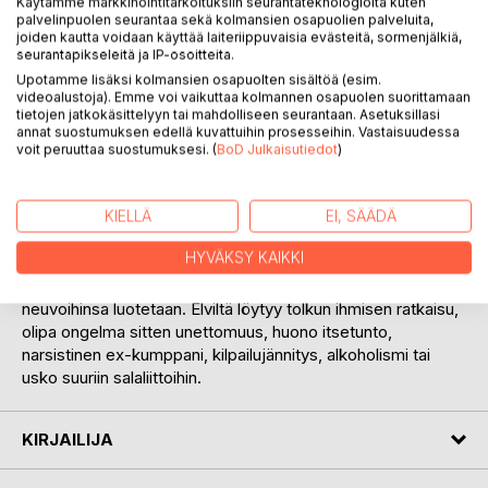
Käytämme markkinointitarkoituksiin seurantateknologioita kuten
palvelinpuolen seurantaa sekä kolmansien osapuolien palveluita,
joiden kautta voidaan käyttää laiteriippuvaisia evästeitä, sormenjälkiä,
seurantapikseleitä ja IP-osoitteita.
Upotamme lisäksi kolmansien osapuolten sisältöä (esim.
videoalustoja). Emme voi vaikuttaa kolmannen osapuolen suorittamaan
KUVAUS
tietojen jatkokäsittelyyn tai mahdolliseen seurantaan. Asetuksillasi
annat suostumuksen edellä kuvattuihin prosesseihin. Vastaisuudessa
voit peruuttaa suostumuksesi. (
BoD Julkaisutiedot
)
Elvillä on tietoa, taitoa ja kuuntelemisen lahja. Besserwisser
hän ei tahdo olla, mutta neuvoo kyllä mielellään. Elvi on
eläkeläinen ja asuu itsekseen omassa pienessä torpassaan.
KIELLÄ
EI, SÄÄDÄ
Hän on intohimoinen puutarhaharrastaja, eläinystävä ja
HYVÄKSY KAIKKI
maailmanmatkaaja. Elvillä on laaja tuttavapiiri harrastustensa
myötä. Hänet tunnetaan teräväpäisenä ihmisenä, ja hänen
neuvoihinsa luotetaan. Elviltä löytyy tolkun ihmisen ratkaisu,
olipa ongelma sitten unettomuus, huono itsetunto,
narsistinen ex-kumppani, kilpailujännitys, alkoholismi tai
usko suuriin salaliittoihin.
KIRJAILIJA