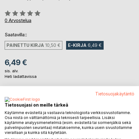
Arvostelu::
0%
0
Arvostelua
Saatavilla::
PAINETTU KIRJA
10,50 €
E-KIRJA
6,49 €
6,49 €
sis. alv.
Heti ladattavissa
Tietosuojakäytäntö
LISÄÄ OSTOSKORIIN
Tietosuojasi on meille tärkeä
Käytämme evästeitä ja vastaavia teknologioita verkkosivustollamme.
Lisää muistilistalle
Osa niistä on välttämättömiä ja teknisesti tarpeellisia. Lisäksi
Arvostele tuote
käytämme analyysimenetelmiä (esim. evästeitä tai sormenjälkiä sekä
palvelinpuolen seurantaa) mitataksemme, kuinka usein sivustollamme
vieraillaan ja kuinka sitä käytetään.