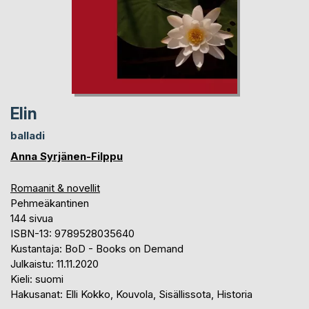
Elin
balladi
Anna Syrjänen-Filppu
Romaanit & novellit
Pehmeäkantinen
144 sivua
ISBN-13: 9789528035640
Kustantaja: BoD - Books on Demand
Julkaistu: 11.11.2020
Kieli: suomi
Hakusanat: Elli Kokko, Kouvola, Sisällissota, Historia