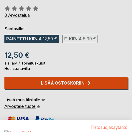
Arvostelu::
0%
0
Arvostelua
Saatavilla::
PAINETTU KIRJA
12,50 €
E-KIRJA
5,99 €
12,50 €
sis. alv. /
Toimituskulut
Heti saatavilla
LISÄÄ OSTOSKORIIN
Lisää muistilistalle
Arvostele tuote
Tietosuojakäytäntö