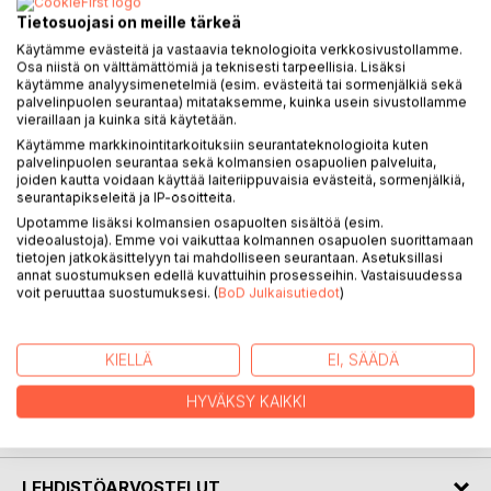
Tietosuojasi on meille tärkeä
Käytämme evästeitä ja vastaavia teknologioita verkkosivustollamme.
Osa niistä on välttämättömiä ja teknisesti tarpeellisia. Lisäksi
KUVAUS
käytämme analyysimenetelmiä (esim. evästeitä tai sormenjälkiä sekä
palvelinpuolen seurantaa) mitataksemme, kuinka usein sivustollamme
vieraillaan ja kuinka sitä käytetään.
"Mitä jos ei tulisikaan nimenhuutoon, mitä jos olisin
Käytämme markkinointitarkoituksiin seurantateknologioita kuten
näkymätön, mitä jos lentäisi lintuna pois. Minulla on vähän
palvelinpuolen seurantaa sekä kolmansien osapuolien palveluita,
paperia. Minulla on pieni lyijykynä hameeni poimuissa. Minä
joiden kautta voidaan käyttää laiteriippuvaisia evästeitä, sormenjälkiä,
seurantapikseleitä ja IP-osoitteita.
kirjoitan että pysyisin järjissäni." Näin kirjoittaa Elli ja tästä
Upotamme lisäksi kolmansien osapuolten sisältöä (esim.
alkaa tarina Ellista ja hänen ystävistään keväällä 1918. Tarina
videoalustoja). Emme voi vaikuttaa kolmannen osapuolen suorittamaan
sijoittuu pienen kylän vankileirille ja sen kolmeen tuskan
tietojen jatkokäsittelyyn tai mahdolliseen seurantaan. Asetuksillasi
viikkoon. Leirille on koottu punavankeja ympäri
annat suostumuksen edellä kuvattuihin prosesseihin. Vastaisuudessa
voit peruuttaa suostumuksesi. (
BoD Julkaisutiedot
)
Kymenlaaksoa. Tämä on kertomus ihmisyyden
katoamisesta. Kertomus ihmisistä, jotka eivät halunneet
tulla kohdelluiksi maanpettureina. Tämä kertomus on
KIELLÄ
EI, SÄÄDÄ
samalla fiktiivinen ja tosi, surullinen ja toivoa antava.
HYVÄKSY KAIKKI
KIRJAILIJA
LEHDISTÖARVOSTELUT