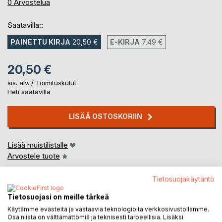
0%
0
Arvostelua
Saatavilla::
PAINETTU KIRJA
20,50 €
E-KIRJA
7,49 €
20,50 €
sis. alv. /
Toimituskulut
Heti saatavilla
LISÄÄ OSTOSKORIIN
Lisää muistilistalle
Arvostele tuote
Tietosuojakäytäntö
Tietosuojasi on meille tärkeä
Käytämme evästeitä ja vastaavia teknologioita verkkosivustollamme.
Osa niistä on välttämättömiä ja teknisesti tarpeellisia. Lisäksi