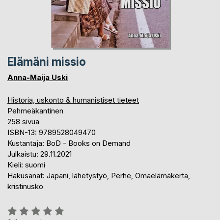
Elämäni missio
Anna-Maija Uski
Historia, uskonto & humanistiset tieteet
Pehmeäkantinen
258 sivua
ISBN-13: 9789528049470
Kustantaja: BoD - Books on Demand
Julkaistu: 29.11.2021
Kieli: suomi
Hakusanat: Japani, lähetystyö, Perhe, Omaelämäkerta,
kristinusko
Arvostelu::