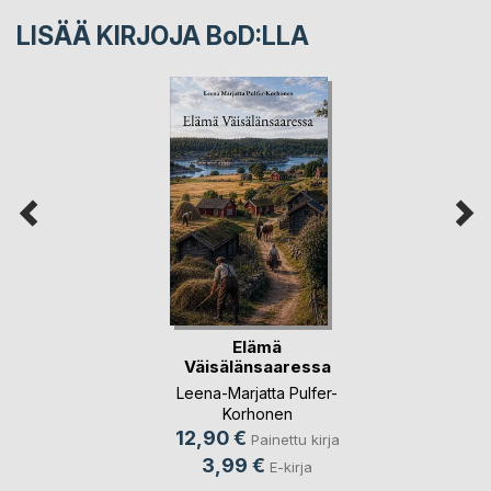
LISÄÄ KIRJOJA B
o
D:LLA
Elämä
Väisälänsaaressa
Leena-Marjatta Pulfer-
Korhonen
12,90 €
Painettu kirja
3,99 €
E-kirja