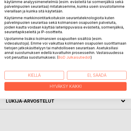
käytämme analyysimenetelmiä (esim. evästeitä tai sormenjälkiä sekä
KUVAUS
palvelinpuolen seurantaa) mitataksemme, kuinka usein sivustollamme
vieraillaan ja kuinka sitä käytetään.
Käytämme markkinointitarkoituksiin seurantateknologioita kuten
Kirja kertoo Anna-Maija Uskin ja hänen perheensä elämästä
palvelinpuolen seurantaa sekä kolmansien osapuolien palveluita,
joiden kautta voidaan käyttää laiteriippuvaisia evästeitä, sormenjälkiä,
ja erityisesti heidän kokemuksistaan lähetystyössä
seurantapikseleitä ja IP-osoitteita.
Japanissa neljän työkauden aikana vuosina 1970-90, toki
Upotamme lisäksi kolmansien osapuolten sisältöä (esim.
myös tapahtumista muilta vuosikymmeniltä.
videoalustoja). Emme voi vaikuttaa kolmannen osapuolen suorittamaan
Kirja on elämänläheinen ja -makuinen kuvaus lähetystyöstä
tietojen jatkokäsittelyyn tai mahdolliseen seurantaan. Asetuksillasi
annat suostumuksen edellä kuvattuihin prosesseihin. Vastaisuudessa
sen ruohonjuuritasolla, kuusihenkisen perheen arjessa.
voit peruuttaa suostumuksesi. (
BoD Julkaisutiedot
)
KIRJAILIJA
KIELLÄ
EI, SÄÄDÄ
LEHDISTÖARVOSTELUT
HYVÄKSY KAIKKI
LUKIJA-ARVOSTELUT