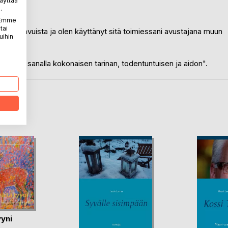
äyttää
.
. Emme
tai
n alkutavuista ja olen käyttänyt sitä toimiessani avustajana muun
uihin
amalla sanalla kokonaisen tarinan, todentuntuisen ja aidon".
LA
yyni