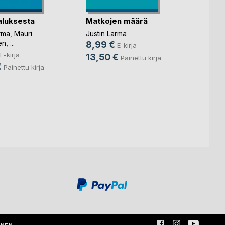
aluksesta
Matkojen määrä
Kahd
rma
,
Mauri
Justin Larma
Justin
en
, ...
8,99 €
6,49
E-kirja
E-kirja
13,50 €
16,5
Painettu kirja
€
Painettu kirja