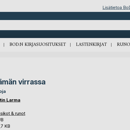
Lisätietoa Bo
BOD:N KIRJASUOSITUKSET
LASTENKIRJAT
RUNO
ämän virrassa
oja
tin Larma
sikot & runot
UB
,7 KB