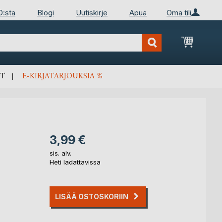
D:sta
Blogi
Uutiskirje
Apua
Oma tili
Ostosko
T
E-KIRJATARJOUKSIA %
3,99 €
sis. alv.
Heti ladattavissa
LISÄÄ OSTOSKORIIN