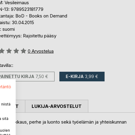
: Vesileimaus
N-13: 9789523181779
tantaja: BoD - Books on Demand
aistu: 30.04.2015
i: suomi
eettömyys: Rajoitettu pääsy
stelu::
0
Arvostelua
avilla::
PAINETTU KIRJA
7,50 €
E-KIRJA
3,99 €
ytäntö
niistä
OSTELUT
LUKIJA-ARVOSTELUT
 sitä
eltuina. Rakkaus, perhe ja luonto sekä työelämän ja yhteiskunnan
puolen