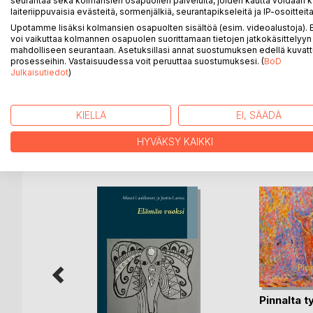
seurantaa sekä kolmansien osapuolien palveluita, joiden kautta voidaan k
laiteriippuvaisia evästeitä, sormenjälkiä, seurantapikseleitä ja IP-osoitteita
Luonto on suuri innoittajani.
Upotamme lisäksi kolmansien osapuolten sisältöä (esim. videoalustoja)
voi vaikuttaa kolmannen osapuolen suorittamaan tietojen jatkokäsittelyyn 
Nimimerkkini Justin Larma koostuu lasteni etunimie
mahdolliseen seurantaan. Asetuksillasi annat suostumuksen edellä kuvatt
muassa pohjois-helsinkiläisessä paikallislehdessä.
prosesseihin. Vastaisuudessa voit peruuttaa suostumuksesi. (
BoD
Julkaisutiedot
)
Runoista sanottua: "Kerrot jokaisessa runossa muut
KIELLÄ
EI, SÄÄDÄ
HYVÄKSY KAIKKI
LISÄÄ KIRJOJA B
o
D:L
sattaan
Pinnalta t