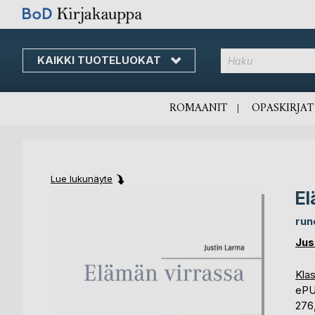
KAIKKI TUOTELUOKAT
Skip
to
Content
ROMAANIT
OPASKIRJAT
Lue lukunäyte
El
Skip
Skip
to
to
run
the
the
end
beginning
Jus
of
of
the
the
Klas
images
images
eP
gallery
gallery
276