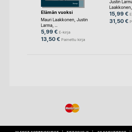
Justin Larm
nen
,
Justin
Laakkonen
,
Elämän vuoksi
15,99 €
E
Mauri Laakkonen
,
Justin
nettu kirja
31,50 €
P
Larma
, ...
5,99 €
E-kirja
13,50 €
Painettu kirja