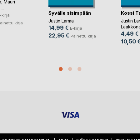
a
,
Mauri
 ...
Syvälle sisimpään
Kossi T
-kirja
Justin Larma
Justin La
ainettu kirja
Laakkon
14,99 €
E-kirja
4,49 €
22,95 €
Painettu kirja
10,50 