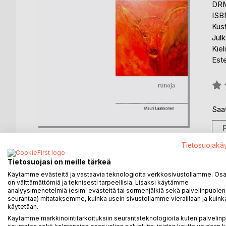
DRM
ISB
Kus
Julk
Kiel
Est
Arvo
0%
Saat
Tietosuojakä
Tietosuojasi on meille tärkeä
Käytämme evästeitä ja vastaavia teknologioita verkkosivustollamme. Osa 
KUVAUS
KIRJAILIJA
LEHDISTÖARV
on välttämättömiä ja teknisesti tarpeellisia. Lisäksi käytämme
analyysimenetelmiä (esim. evästeitä tai sormenjälkiä sekä palvelinpuolen
seurantaa) mitataksemme, kuinka usein sivustollamme vieraillaan ja kuinka
Runoja elämän eri alueilta, itse koettuina ja kuvit
käytetään.
murrosvaiheet selviytymistarinoihin puettuna.
Käytämme markkinointitarkoituksiin seurantateknologioita kuten palvelin