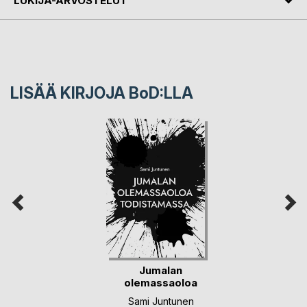
LUKIJA-ARVOSTELUT
LISÄÄ KIRJOJA B
o
D:LLA
Jumalan
olemassaoloa
todistamassa
Sami Juntunen