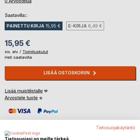
0%
0
Arvostelua
Saatavilla::
PAINETTU KIRJA
15,95 €
E-KIRJA
6,49 €
15,95 €
sis. alv. /
Toimituskulut
Heti saatavilla
LISÄÄ OSTOSKORIIN
Lisää muistilistalle
Arvostele tuote
Tietosuojakäytäntö
Tietosuojasi on meille tärkeä