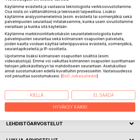
KUVAUS
Käytämme evästeitä ja vastaavia teknologioita verkkosivustollamme.
Osa niistä on välttämättömiä ja teknisesti tarpeellisia. Lisäksi
käytämme analyysimenetelmiä (esim. evästeitä tai sormenjälkiä sekä
palvelinpuolen seurantaa) mitataksemme, kuinka usein sivustollamme
kirja pohtii elämän tarkoitusta pohtimalla perinteisiä mutta
vieraillaan ja kuinka sitä käytetään.
suuria kysymyksiä ainutlaatuisella näkökulmalla. Kirjan
Käytämme markkinointitarkoituksiin seurantateknologioita kuten
klirjoittaja pohtii näkökulmaa niin henkilökohtaisen
palvelinpuolen seurantaa sekä kolmansien osapuolien palveluita,
elämäntarkoituksen näkökulmasta, julkisen elämän
joiden kautta voidaan käyttää laiteriippuvaisia evästeitä, sormenjälkiä,
seurantapikseleitä ja IP-osoitteita.
tarkoituksen näkökulmasta, kuin kollektiivisen näkökulman
kautta.
Upotamme lisäksi kolmansien osapuolten sisältöä (esim.
videoalustoja). Emme voi vaikuttaa kolmannen osapuolen suorittamaan
tietojen jatkokäsittelyyn tai mahdolliseen seurantaan. Asetuksillasi
Kirja on henkilökohtaisen pohdinnan takoitukseen parasta.
annat suostumuksen edellä kuvattuihin prosesseihin. Vastaisuudessa
Se ei anna tai yritä antaa suoraa vastausta vaaan kannustaa
voit peruuttaa suostumuksesi. (
BoD Julkaisutiedot
)
pohtimaan elämän tarkoitusta yhden ihmisen näkökulman
kautta.
KIELLÄ
EI, SÄÄDÄ
KIRJAILIJA
HYVÄKSY KAIKKI
LEHDISTÖARVOSTELUT