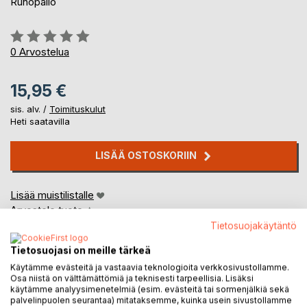
Runopallo
Arvostelu::
0%
0
Arvostelua
15,95 €
sis. alv. /
Toimituskulut
Heti saatavilla
LISÄÄ OSTOSKORIIN
Lisää muistilistalle
Arvostele tuote
Tietosuojakäytäntö
Tietosuojasi on meille tärkeä
Käytämme evästeitä ja vastaavia teknologioita verkkosivustollamme.
Osa niistä on välttämättömiä ja teknisesti tarpeellisia. Lisäksi
käytämme analyysimenetelmiä (esim. evästeitä tai sormenjälkiä sekä
palvelinpuolen seurantaa) mitataksemme, kuinka usein sivustollamme