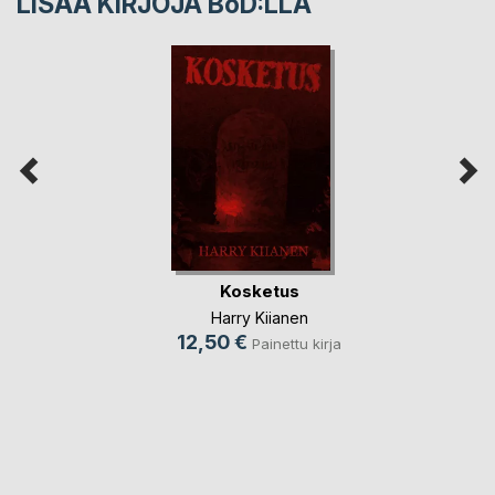
LISÄÄ KIRJOJA B
o
D:LLA
Kosketus
Harry Kiianen
12,50 €
Painettu kirja