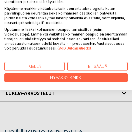
vieraillaan ja kuinka sitä käytetään.
KUVAUS
Käytämme markkinointitarkoituksiin seurantateknologioita kuten
palvelinpuolen seurantaa sekä kolmansien osapuolien palveluita,
joiden kautta voidaan käyttää laiteriippuvaisia evästeitä, sormenjälkiä,
Elämän Muotoinen Möhkäle käsittää runoja
seurantapikseleitä ja IP-osoitteita.
menneisyydestä ja reaaliajasta, kallioilta ja maanteiltä.
Upotamme lisäksi kolmansien osapuolten sisältöä (esim.
Runot ovat kuvauksia ajan taianomaisesta kulusta,
videoalustoja). Emme voi vaikuttaa kolmannen osapuolen suorittamaan
perhosten viesteistä ja siitä, mitä meille tapahtuu rivien
tietojen jatkokäsittelyyn tai mahdolliseen seurantaan. Asetuksillasi
annat suostumuksen edellä kuvattuihin prosesseihin. Vastaisuudessa
väleissä ja hylätyissä taloissa ennen ukkosta.
voit peruuttaa suostumuksesi. (
BoD Julkaisutiedot
)
KIRJAILIJA
KIELLÄ
EI, SÄÄDÄ
LEHDISTÖARVOSTELUT
HYVÄKSY KAIKKI
LUKIJA-ARVOSTELUT