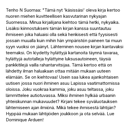
Tenho N Suomaa: "Tämä nyt 'käsissäsi' oleva kirja kertoo
nuoren miehen kuvitteellisen kasvutarinan nykyajan
Suomessa. Minua kirjailijana kiehtoo tämä hetki, nykyaika.
Lisäksi kiinnostukseni tämän kirjan kanssa suuntautuu
ihmiseen joka haluaisi olla sekä henkisesti että fyysisesti
jossain muualla kuin mihin hän ympäristön paineen tai muun
syyn vuoksi on jäänyt. Lähteminen nousee kirjan kantavaksi
teemaksi. On löydetty hylättyjä kartanoita täynnä tavaraa,
hylättyjä autotalleja hylättyine luksusautoineen, täysiä
pankkitilejä vailla rahantarvitsijaa. Tämä kertoo että on
lähdetty ilman haluakaan ottaa mitään mukaan uuteen
elämään. Se on kiehtovaa! Usein saa lukea ajankohtaisen
uutisen jossa nuori ihminen asuu Lapissa vaatimattomissa
oloissa. Joku vuokraa kammia, joku asuu teltassa, joku
lämmittelee autiotuvassa. Miksi ihminen hylkää urbaanin
yhteiskunnan mukavuudet? Kirjani tekee syväluotauksen
lähtemiseen ajan ilmiönä. Mikä tekee ihmisestä lähtijän?
Hyppää mukaan lähtijöiden joukkoon ja ota selvää. Lue
Dominique Arduen!