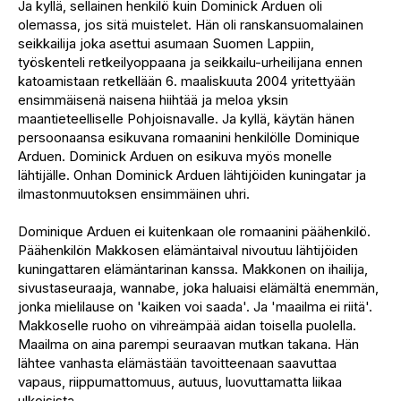
Ja kyllä, sellainen henkilö kuin Dominick Arduen oli
olemassa, jos sitä muistelet. Hän oli ranskansuomalainen
seikkailija joka asettui asumaan Suomen Lappiin,
työskenteli retkeilyoppaana ja seikkailu-urheilijana ennen
katoamistaan retkellään 6. maaliskuuta 2004 yritettyään
ensimmäisenä naisena hiihtää ja meloa yksin
maantieteelliselle Pohjoisnavalle. Ja kyllä, käytän hänen
persoonaansa esikuvana romaanini henkilölle Dominique
Arduen. Dominick Arduen on esikuva myös monelle
lähtijälle. Onhan Dominick Arduen lähtijöiden kuningatar ja
ilmastonmuutoksen ensimmäinen uhri.
Dominique Arduen ei kuitenkaan ole romaanini päähenkilö.
Päähenkilön Makkosen elämäntaival nivoutuu lähtijöiden
kuningattaren elämäntarinan kanssa. Makkonen on ihailija,
sivustaseuraaja, wannabe, joka haluaisi elämältä enemmän,
jonka mielilause on 'kaiken voi saada'. Ja 'maailma ei riitä'.
Makkoselle ruoho on vihreämpää aidan toisella puolella.
Maailma on aina parempi seuraavan mutkan takana. Hän
lähtee vanhasta elämästään tavoitteenaan saavuttaa
vapaus, riippumattomuus, autuus, luovuttamatta liikaa
ulkoisista