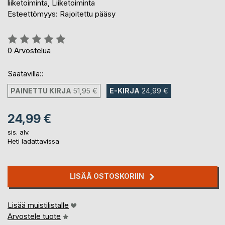
liiketoiminta, Liiketoiminta
Esteettömyys: Rajoitettu pääsy
Arvostelu::
0%
0
Arvostelua
Saatavilla::
PAINETTU KIRJA
51,95 €
E-KIRJA
24,99 €
24,99 €
sis. alv.
Heti ladattavissa
LISÄÄ OSTOSKORIIN
Lisää muistilistalle
Arvostele tuote