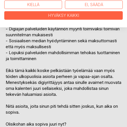
KIELLÄ
EI, SÄÄDÄ
Kirjassa käsittellään mm. seuraavia asioita:
- Kestävien perustusten muuraaminen liiketoiminnan
HYVÄKSY KAIKKI
pohjalle
- Omien uskomusten muovaaminen täysin uudelle tasolle
- Digiajan palveluiden käytännön myynti toimivaksi toimivan
suunnitelman mukaisesti
- Sosiaalisen median hyödyntäminen sekä maksuttomasti
että myös maksullisesti
- Lopuksi palveluiden mahdollisimman tehokas tuottaminen
ja toimittaminen
Eikä tämä kaikki koske pelkästään työelämää vaan myös
töiden ulkopuolisia asioita perheen ja vapaa-ajan osalta.
Menestyksekäs digiyrittäjyys antaa sinulle avaimet muovata
oma kalenteri juuri sellaiseksi, joka mahdollistaa sinun
tekevän haluamiasi asioita.
Niitä asioita, joita sinun piti tehdä sitten joskus, kun aika on
sopiva.
Olisikohan aika sopiva juuri nyt?