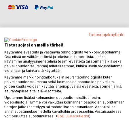
Tietosuojakäytäntö
KUVAUS
Tietosuojasi on meille tärkeä
Käytämme evästeitä ja vastaavia teknologioita verkkosivustollamme.
Digiyrittäjän käsikirja on syntynyt noin yhden kokonaisen
Osa niistä on välttämättömiä ja teknisesti tarpeellisia. Lisäksi
vuoden kestävän työstämisprosessin seurauksena. Tämä
käytämme analyysimenetelmiä (esim. evästeitä tai sormenjälkiä sekä
palvelinpuolen seurantaa) mitataksemme, kuinka usein sivustollamme
prosessi on pitänyt sisällään vanhojen liiketoimintatapojen
vieraillaan ja kuinka sitä käytetään.
lähes täydellisen muodonmuutoksen digimaailman
Käytämme markkinointitarkoituksiin seurantateknologioita kuten
aallonharjan uusimpien tuulahdusten mukaan - kuitenkin
palvelinpuolen seurantaa sekä kolmansien osapuolien palveluita,
perinteitä kunnoittaen.
joiden kautta voidaan käyttää laiteriippuvaisia evästeitä, sormenjälkiä,
seurantapikseleitä ja IP-osoitteita.
Digiyrittäjän käsikirja on opas menestyksekkään
Upotamme lisäksi kolmansien osapuolten sisältöä (esim.
videoalustoja). Emme voi vaikuttaa kolmannen osapuolen suorittamaan
konsulttiyrityksen perustamiseen, pyörittämiseen ja
tietojen jatkokäsittelyyn tai mahdolliseen seurantaan. Asetuksillasi
kasvattamiseen. Lukiessasi tämän kirjan läpi, sinulla on
annat suostumuksen edellä kuvattuihin prosesseihin. Vastaisuudessa
kaikki eväät hallussa tehdäksesi loppuelämästäsi juuri sen
voit peruuttaa suostumuksesi. (
BoD Julkaisutiedot
)
näköisen kuin haluat.